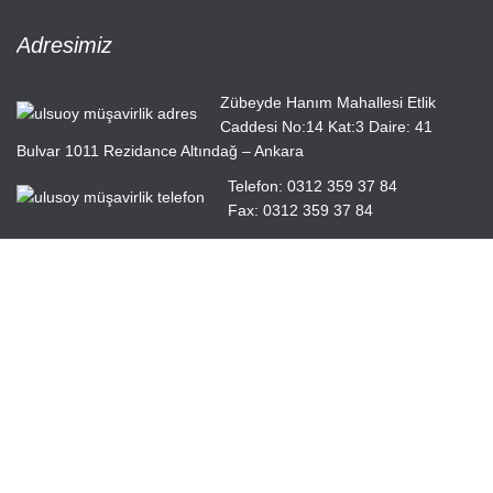
Adresimiz
Zübeyde Hanım Mahallesi Etlik
Caddesi No:14 Kat:3 Daire: 41
Bulvar 1011 Rezidance Altındağ – Ankara
Telefon: 0312 359 37 84
Fax: 0312 359 37 84
Hızlı Menü
Ana Sayfa
Hakkımızda
Hizmetlerimiz
Güncel Mevzuat
İletişim
Muhasebe Haberleri
|
ABACIPARK
Web Hosting