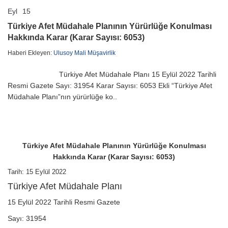
Eyl
15
Türkiye
yorumlar kapalı
Afet
Türkiye Afet Müdahale Planının Yürürlüğe Konulması
Müdahale
Hakkında Karar (Karar Sayısı: 6053)
Planının
Yürürlüğe
Haberi Ekleyen:
Ulusoy Mali Müşavirlik
Konulması
Hakkında
Karar
Türkiye Afet Müdahale Planı 15 Eylül 2022 Tarihli
(Karar
Resmi Gazete Sayı: 31954 Karar Sayısı: 6053 Ekli “Türkiye Afet
Sayısı:
Müdahale Planı”nın yürürlüğe ko..
6053)
için
Türkiye Afet Müdahale Planının Yürürlüğe Konulması
Hakkında Karar (Karar Sayısı: 6053)
Tarih: 15 Eylül 2022
Türkiye Afet Müdahale Planı
15 Eylül 2022 Tarihli Resmi Gazete
Sayı: 31954