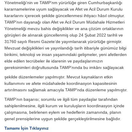
Yönetmeliği’nin ve TAMP’nm yürürlüğe giren Cumhurbaşkanlığı
kararnamelerine uyum sağlayacak ve Afet ve Acil Durum Kurulu
kararlarını içerecek şekilde güncellenmesi ihtiyacı hâsıl olmuştur.
TAMP’nın dayanağı olan Afet ve Acil Durum Müdahale Hizmetleri
Yönetmeliği mevzu bahis değişiklikler ve ana çözüm ortaklarının
görüşleri de alınarak güncellenmiş olup 24 Şubat 2022 tarihli ve
31760 sayılı Resmi Gazete’de yayımlanarak yürürlüğe girmiştir.
Mevzuat değişiklikleri ve yayınlandığı tarih itibariyle günümüz bilgi
birikimi, teknoloji ve insan yaşamındaki gelişmeler, yeni afetlerden
elde edilen tecrübeler ile idarenin ve paydaşlarımızın
gereksinimleri doğrultusunda TAMP’nında bu imkânı sağlayacak
şekilde düzenlemeler yapılmıştır. Mevcut kaynakların etkin
kullanımını ve afete müdahalede koordinasyon kapasitesinin
artırılmasını sağlamak amacıyla TAMP’nda düzenleme yapılmıştır.
TAMP’nın başarısı; sorumlu ve ilgili tüm paydaşlar tarafından
sahiplenilmesine, ilgili kurum ve kuruluşların koordinasyon içinde
çalışmasına, belirlenen eylem ve hedeflerin zamanında, planın
genel prensiplerine uygun şekilde gerçekleştirilmesine bağlıdır.
Tamamı İçin Tıklayınız