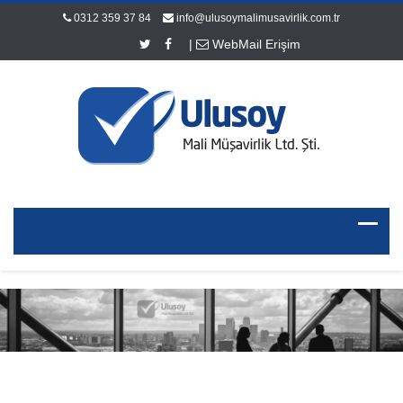
0312 359 37 84
info@ulusoymalimusavirlik.com.tr
|
WebMail Erişim