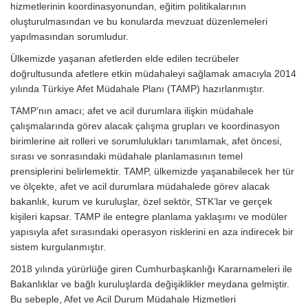
hizmetlerinin koordinasyonundan, eğitim politikalarının
oluşturulmasından ve bu konularda mevzuat düzenlemeleri
yapılmasından sorumludur.
Ülkemizde yaşanan afetlerden elde edilen tecrübeler
doğrultusunda afetlere etkin müdahaleyi sağlamak amacıyla 2014
yılında Türkiye Afet Müdahale Planı (TAMP) hazırlanmıştır.
TAMP’nın amacı; afet ve acil durumlara ilişkin müdahale
çalışmalarında görev alacak çalışma grupları ve koordinasyon
birimlerine ait rolleri ve sorumlulukları tanımlamak, afet öncesi,
sırası ve sonrasındaki müdahale planlamasının temel
prensiplerini belirlemektir. TAMP, ülkemizde yaşanabilecek her tür
ve ölçekte, afet ve acil durumlara müdahalede görev alacak
bakanlık, kurum ve kuruluşlar, özel sektör, STK’lar ve gerçek
kişileri kapsar. TAMP ile entegre planlama yaklaşımı ve modüler
yapısıyla afet sırasındaki operasyon risklerini en aza indirecek bir
sistem kurgulanmıştır.
2018 yılında yürürlüğe giren Cumhurbaşkanlığı Kararnameleri ile
Bakanlıklar ve bağlı kuruluşlarda değişiklikler meydana gelmiştir.
Bu sebeple, Afet ve Acil Durum Müdahale Hizmetleri