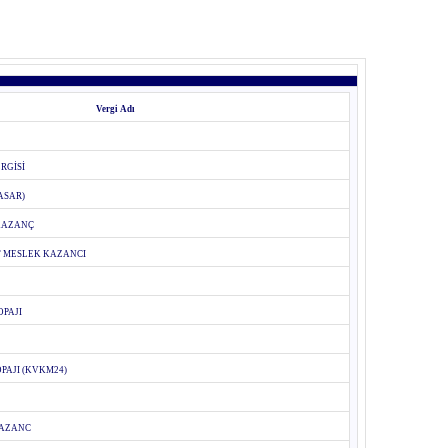
Vergi Adı
RGİSİ
TASAR)
 KAZANÇ
T MESLEK KAZANCI
OPAJI
PAJI (KVKM24)
KAZANC