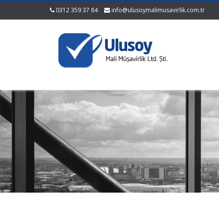
0312 359 37 84
info@ulusoymalimusavirlik.com.tr