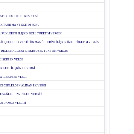
STEKLEME FONU KESİNTİSİ
K TANITMA VE EĞİTİM FONU
RÜNLERİNE İLİŞKİN ÖZEL TÜKETİM VERGİSİ
Ü İÇEÇEKLER VE TÜTÜN MAMÜLLERİNE İLİŞKİN ÖZEL TÜKETİM VERGİSİ
 DİĞER MALLARA İLİŞKİN ÖZEL TÜKETİM VERGİSİ
İŞKİN EK VERGİ
KİLERE İLİŞKİN EK VERGİ
A İLİŞKİN EK VERGİ
İÇECEKLERDEN ALINAN EK VERGİ
E SAĞLIK HİZMETLERİ VERGİSİ
N DAMGA VERGİSİ