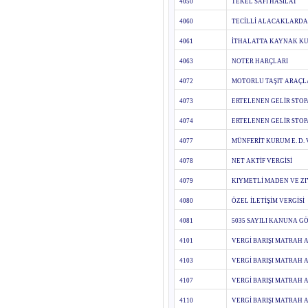
4050
TEKEL SAFİ HASILAT
4060
TECİLLİ ALACAKLARDA
4061
İTHALATTA KAYNAK KU
4063
NOTER HARÇLARI
4072
MOTORLU TAŞIT ARAÇLA
4073
ERTELENEN GELİR STOPA
4074
ERTELENEN GELİR STOP
4077
MÜNFERİT KURUM E. D. 
4078
NET AKTİF VERGİSİ
4079
KIYMETLİ MADEN VE Z
4080
ÖZEL İLETİŞİM VERGİSİ
4081
5035 SAYILI KANUNA GÖ
4101
VERGİ BARIŞI MATRAH A
4103
VERGİ BARIŞI MATRAH A
4107
VERGİ BARIŞI MATRAH 
4110
VERGİ BARIŞI MATRAH 