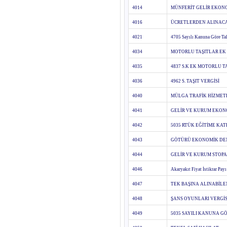
4014
MÜNFERİT GELİR EKONO
4016
ÜCRETLERDEN ALINACAK
4021
4705 Sayılı Kanuna Göre Tah
4034
MOTORLU TAŞITLAR EK 
4035
4837 S.K EK MOTORLU T
4036
4962 S. TAŞIT VERGİSİ
4040
MÜLGA TRAFİK HİZMETL
4041
GELİR VE KURUM EKON
4042
5035 RTÜK EĞİTİME KAT
4043
GÖTÜRÜ EKONOMİK DEN
4044
GELİR VE KURUM STOPA
4046
Akaryakıt Fiyat İstikrar Payı
4047
TEK BAŞINA ALINABİLE
4048
ŞANS OYUNLARI VERGİS
4049
5035 SAYILI KANUNA G