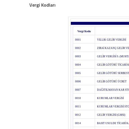
Vergi Kodları
Vergi Kodu
0001
YILLIK GELİR VERGİSİ
0002
ZIRAİ KAZANÇ GELİR VE
0003
GELİR VERGİSİ S. (MUH
0004
GELİR GÖTÜRÜ TİCARİ
0005
GELİR GÖTÜRÜ SERBES
0006
GELİR GÖTÜRÜ ÜCRET
0007
DAĞITILMAYAN KAR ST
0010
KURUMLAR VERGİSİ
0011
KURUMLAR VERGİSİ STO
0012
GELİR VERGİSİ (GMSI)
0014
BASIT USULDE TİCARİ 