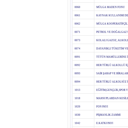
0060
MÜLGA MADEN FONU
0061
KAYNAK KULLANIMI DE
0062
MÜLGA KOOPERATİFÇİLİ
0071
PETROL VE DOĞALGAZ Ü
0073
KOLALI GAZOZ, ALKOLL
0074
DAYANIKLI TÜKETİM VE
0091
TÜTÜN MAMÜLLERİNE İL
0092
HER TÜRLÜ ALKOLLÜ İÇ
0093
SAİR ŞARAP VE BİRALAR
0094
HER TÜRLÜ ALKOLSÜZ 
1013
EĞİTİM,GENÇLİK,SPOR V
1018
MAHSUPLARDAN KESİLE
1020
FON PAYI
1030
PİŞMANLIK ZAMMI
1042
E.KATKI PAYI