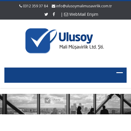
0312 359 37 84
info@ulusoymalimusavirlik.com.tr
|
WebMail Erişim