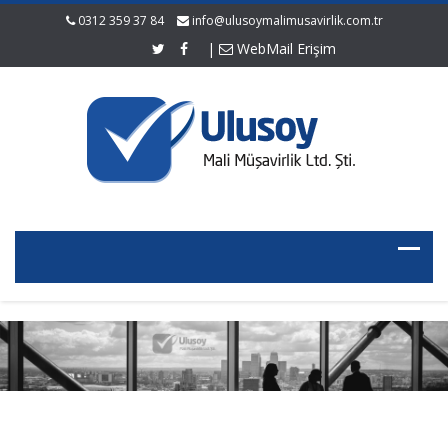
0312 359 37 84
info@ulusoymalimusavirlik.com.tr
|
WebMail Erişim