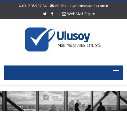
0312 359 37 84
info@ulusoymalimusavirlik.com.tr
|
WebMail Erişim