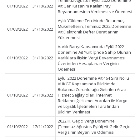
Temmuz-Ağustos-Eylül 2022 Dönemine
01/10/2022
31/10/2022
Ait Geri Kazanım Katılım Payı
Beyannamesinin Verilmesi ve Ödemesi
Aylık Yükleme Tercihinde Bulunmuş
Mükelleflerin, Temmuz 2022 Dönemine
01/08/2022
31/10/2022
Ait Elektronik Defter Beratlarının
Yüklenmesi
Varlık Barışı Kapsamında Eylül 2022
Dönemine Ait Yurt İçinde Sahip Olunan
01/10/2022
31/10/2022
Varlıklara İlişkin Vergi Beyannamesi
Üzerinden Hesaplanan Verginin
Ödemesi
Eylül 2022 Dönemine Ait 464 Sıra No.lu
VUKGT Kapsamında Bildirimde
Bulunma Zorunluluğu Getirilen Aracı
01/10/2022
31/10/2022
Hizmet Sağlayıcıları, İnternet
Reklamcılığı Hizmet Aracıları ile Kargo
ve Lojistik İşletmeleri Tarafından
Bildirim Verilmesi
2022 III. Geçici Vergi Dönemine
01/10/2022
17/11/2022
(Temmuz-Ağustos-Eylül) Ait Gelir Geçici
Vergisinin Beyanı ve Ödemesi