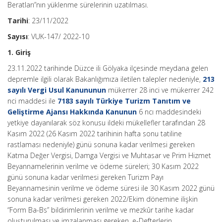
Beratları”nın yüklenme sürelerinin uzatılması.
Tarihi
: 23/11/2022
Sayısı
: VUK-147/ 2022-10
1. Giriş
23.11.2022 tarihinde Düzce ili Gölyaka ilçesinde meydana gelen
depremle ilgili olarak Bakanlığımıza iletilen talepler nedeniyle,
213
sayılı Vergi Usul Kanununun
mükerrer 28 inci ve mükerrer 242
nci maddesi ile
7183 sayılı Türkiye Turizm Tanıtım ve
Geliştirme Ajansı Hakkında Kanunun
6 ncı maddesindeki
yetkiye dayanılarak söz konusu ildeki mükellefler tarafından 28
Kasım 2022 (26 Kasım 2022 tarihinin hafta sonu tatiline
rastlaması nedeniyle) günü sonuna kadar verilmesi gereken
Katma Değer Vergisi, Damga Vergisi ve Muhtasar ve Prim Hizmet
Beyannamelerinin verilme ve ödeme süreleri; 30 Kasım 2022
günü sonuna kadar verilmesi gereken Turizm Payı
Beyannamesinin verilme ve ödeme süresi ile 30 Kasım 2022 günü
sonuna kadar verilmesi gereken 2022/Ekim dönemine ilişkin
“Form Ba-Bs” bildirimlerinin verilme ve mezkûr tarihe kadar
oluşturulması ve imzalanması gereken, e-Defterlerin