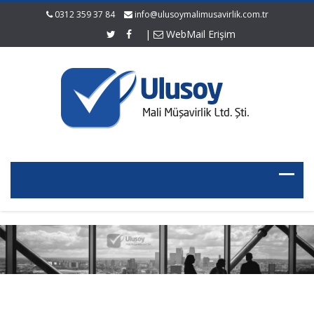
0312 359 37 84
info@ulusoymalimusavirlik.com.tr
|
WebMail Erişim