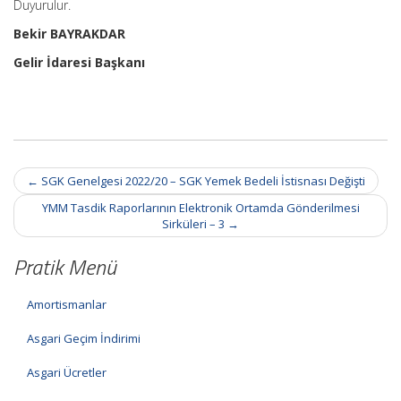
Duyurulur.
Bekir BAYRAKDAR
Gelir İdaresi Başkanı
Post
←
SGK Genelgesi 2022/20 – SGK Yemek Bedeli İstisnası Değişti
navigation
YMM Tasdik Raporlarının Elektronik Ortamda Gönderilmesi
Sirküleri – 3
→
Pratik Menü
Amortismanlar
Asgari Geçim İndirimi
Asgari Ücretler