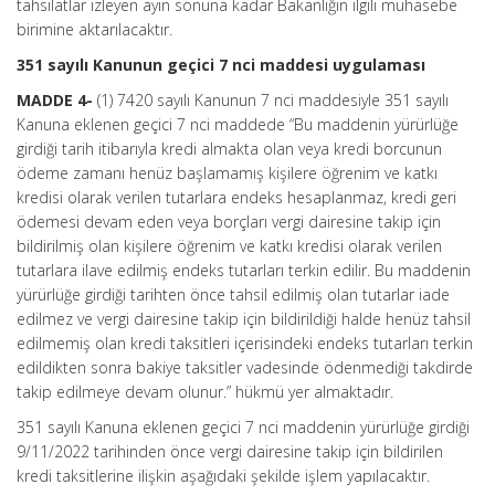
tahsilatlar izleyen ayın sonuna kadar Bakanlığın ilgili muhasebe
birimine aktarılacaktır.
351 sayılı Kanunun geçici 7 nci maddesi uygulaması
MADDE 4-
(1) 7420 sayılı Kanunun 7 nci maddesiyle 351 sayılı
Kanuna eklenen geçici 7 nci maddede “Bu maddenin yürürlüğe
girdiği tarih itibarıyla kredi almakta olan veya kredi borcunun
ödeme zamanı henüz başlamamış kişilere öğrenim ve katkı
kredisi olarak verilen tutarlara endeks hesaplanmaz, kredi geri
ödemesi devam eden veya borçları vergi dairesine takip için
bildirilmiş olan kişilere öğrenim ve katkı kredisi olarak verilen
tutarlara ilave edilmiş endeks tutarları terkin edilir. Bu maddenin
yürürlüğe girdiği tarihten önce tahsil edilmiş olan tutarlar iade
edilmez ve vergi dairesine takip için bildirildiği halde henüz tahsil
edilmemiş olan kredi taksitleri içerisindeki endeks tutarları terkin
edildikten sonra bakiye taksitler vadesinde ödenmediği takdirde
takip edilmeye devam olunur.” hükmü yer almaktadır.
351 sayılı Kanuna eklenen geçici 7 nci maddenin yürürlüğe girdiği
9/11/2022 tarihinden önce vergi dairesine takip için bildirilen
kredi taksitlerine ilişkin aşağıdaki şekilde işlem yapılacaktır.