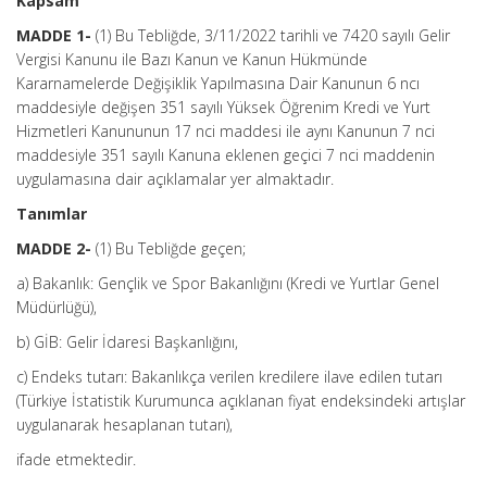
Kapsam
MADDE 1-
(1) Bu Tebliğde, 3/11/2022 tarihli ve 7420 sayılı Gelir
Vergisi Kanunu ile Bazı Kanun ve Kanun Hükmünde
Kararnamelerde Değişiklik Yapılmasına Dair Kanunun 6 ncı
maddesiyle değişen 351 sayılı Yüksek Öğrenim Kredi ve Yurt
Hizmetleri Kanununun 17 nci maddesi ile aynı Kanunun 7 nci
maddesiyle 351 sayılı Kanuna eklenen geçici 7 nci maddenin
uygulamasına dair açıklamalar yer almaktadır.
Tanımlar
MADDE 2-
(1) Bu Tebliğde geçen;
a) Bakanlık: Gençlik ve Spor Bakanlığını (Kredi ve Yurtlar Genel
Müdürlüğü),
b) GİB: Gelir İdaresi Başkanlığını,
c) Endeks tutarı: Bakanlıkça verilen kredilere ilave edilen tutarı
(Türkiye İstatistik Kurumunca açıklanan fiyat endeksindeki artışlar
uygulanarak hesaplanan tutarı),
ifade etmektedir.