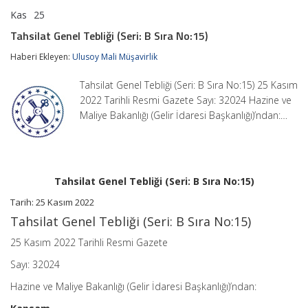
Kas
25
Tahsilat
yorumlar kapalı
Genel
Tahsilat Genel Tebliği (Seri: B Sıra No:15)
Tebliği
(Seri:
Haberi Ekleyen:
Ulusoy Mali Müşavirlik
B
Sıra
Tahsilat Genel Tebliği (Seri: B Sıra No:15) 25 Kasım
No:15)
için
2022 Tarihli Resmi Gazete Sayı: 32024 Hazine ve
Maliye Bakanlığı (Gelir İdaresi Başkanlığı)’ndan:…
Tahsilat Genel Tebliği (Seri: B Sıra No:15)
Tarih: 25 Kasım 2022
Tahsilat Genel Tebliği (Seri: B Sıra No:15)
25 Kasım 2022 Tarihli Resmi Gazete
Sayı: 32024
Hazine ve Maliye Bakanlığı (Gelir İdaresi Başkanlığı)’ndan: