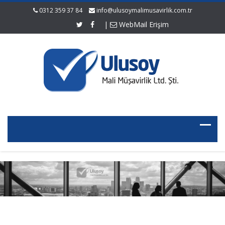
0312 359 37 84
info@ulusoymalimusavirlik.com.tr
|
WebMail Erişim