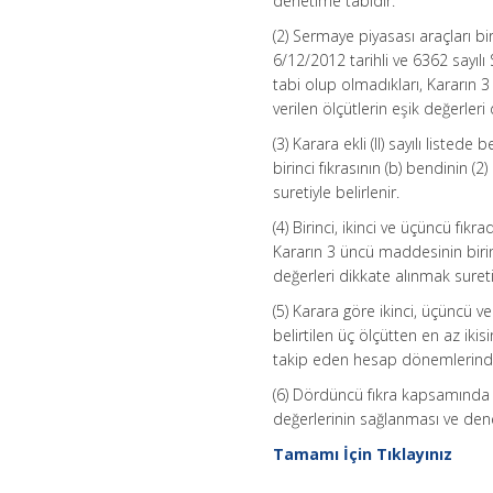
denetime tabidir.
(2) Sermaye piyasası araçları 
6/12/2012 tarihli ve 6362 sayıl
tabi olup olmadıkları, Kararın 3
verilen ölçütlerin eşik değerleri 
(3) Karara ekli (II) sayılı liste
birinci fıkrasının (b) bendinin (
suretiyle belirlenir.
(4) Birinci, ikinci ve üçüncü fık
Kararın 3 üncü maddesinin birinc
değerleri dikkate alınmak suretiy
(5) Karara göre ikinci, üçüncü ve
belirtilen üç ölçütten en az iki
takip eden hesap dönemlerinde s
(6) Dördüncü fıkra kapsamında ye
değerlerinin sağlanması ve den
Tamamı İçin Tıklayınız