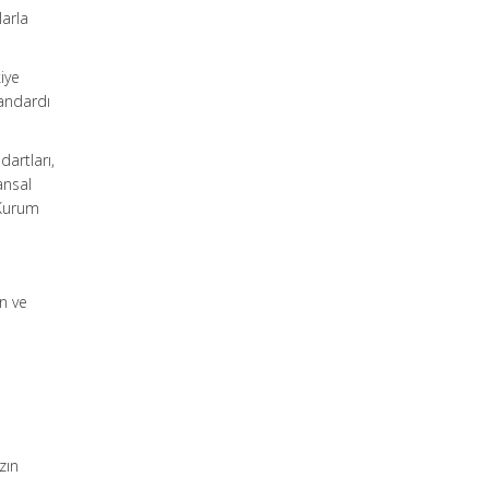
larla
iye
andardı
artları,
ansal
 Kurum
n ve
zın