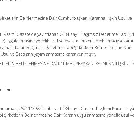
irketlerin Belirlenmesine Dair Cumhurbaşkanı Kararına İlişkin Usul ve
ılı Resmî Gazete’de yayımlanan 6434 sayılı Bağımsız Denetime Tabi Şirk
rar) uygulanmasına yönelik usul ve esasları düzenlemek amacıyla Kararı
ınca hazırlanan Bağımsız Denetime Tabi Şirketlerin Belirlenmesine Dair
sul ve Esasların yayımlanmasına karar verilmiştir.
ETLERİN BELİRLENMESİNE DAİR CUMHURBAŞKANI KARARINA İLİŞKİN U
ımlar
ın amacı, 29/11/2022 tarihli ve 6434 sayılı Cumhurbaşkanı Kararı ile yü
 Şirketlerin Belirlenmesine Dair Kararın uygulanmasına yönelik usul v