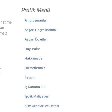
Pratik Menü
Amortismanlar
Denetime
arı
Asgari Geçim İndirimi
ımsız
Asgari Ücretler
Duyurular
Hakkımızda
Hizmetlerimiz
-
ı
İletişim
İş Kanunu IPC
İşçilik Maliyetleri
KDV Oranları ve Listesi