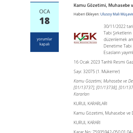
Kamu Gözetimi, Muhasebe ve
OCA
Haberi Ekleyen:
Ulusoy Mali Müşavir
18
30/11/2022 tari
Tabi Şirketleri
Kamu
yorumlar
düzenlemek amac
Gözetimi,
kapalı
Denetime Tabi Ş
Muhasebe
Esasların yayım
ve
Denetim
16 Ocak 2023 Tarihli Resmi Ga
Standartları
Kurulunun
Sayı: 32075 (1. Mükerrer)
20/12/2022
Tarihli
Kamu Gözetimi, Muhasebe ve Den
Kararları
[01/13737], [01/13738], [01/137
için
Kararları
KURUL KARARLARI
Kamu Gözetimi, Muhasebe ve D
KURUL KARARI
Karar No: 75935942-050.01.04