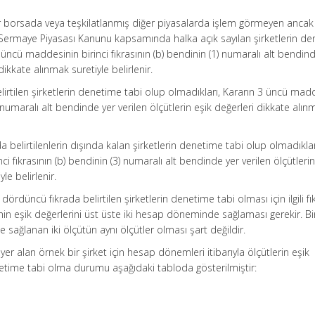
bir borsada veya teşkilatlanmış diğer piyasalarda işlem görmeyen ancak
ı Sermaye Piyasası Kanunu kapsamında halka açık sayılan şirketlerin d
 üncü maddesinin birinci fıkrasının (b) bendinin (1) numaralı alt bendin
dikkate alınmak suretiyle belirlenir.
de belirtilen şirketlerin denetime tabi olup olmadıkları, Kararın 3 üncü mad
2) numaralı alt bendinde yer verilen ölçütlerin eşik değerleri dikkate alı
rada belirtilenlerin dışında kalan şirketlerin denetime tabi olup olmadıklar
i fıkrasının (b) bendinin (3) numaralı alt bendinde yer verilen ölçütlerin
le belirlenir.
 dördüncü fıkrada belirtilen şirketlerin denetime tabi olması için ilgili f
sinin eşik değerlerini üst üste iki hesap döneminde sağlaması gerekir. Bir
ağlanan iki ölçütün aynı ölçütler olması şart değildir.
r alan örnek bir şirket için hesap dönemleri itibarıyla ölçütlerin eşik
etime tabi olma durumu aşağıdaki tabloda gösterilmiştir: