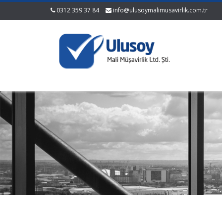
0312 359 37 84
info@ulusoymalimusavirlik.com.tr