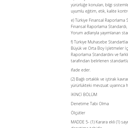
yürürlüğe konulan, bilgi sistem
uyumlu eğitim, etik, kalite kont
e) Türkiye Finansal Raporlama 
Finansal Raporlama Standardı,
Yorum adlarıyla yayımlanan stan
f) Türkiye Muhasebe Standartla
Büyük ve Orta Boy İşletmeler İç
Raporlama Standardını ve farklı
tarafından belirlenen standartlar
ifade eder.
(2) Bağlı ortaklık ve iştirak k
yürürlükteki mevzuat uyarınca ha
İKİNCİ BÖLÜM
Denetime Tabi Olma
Ölçütler
MADDE 5- (1) Karara ekli (1) sayı