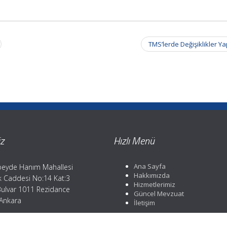
TMS’lerde Değişiklikler Ya
z
Hızlı Menü
Ana Sayfa
eyde Hanım Mahallesi
Hakkımızda
ik Caddesi No:14 Kat:3
Hizmetlerimiz
Bulvar 1011 Rezidance
Güncel Mevzuat
 Ankara
İletişim
efon: 0312 359 37 84