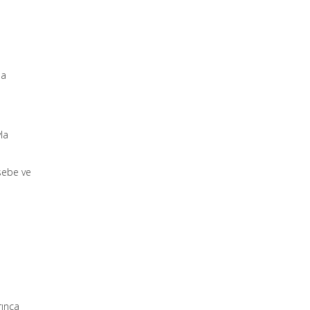
na
la
sebe ve
rınca