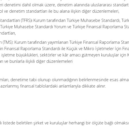
leri denetimi dahil olmak üzere, denetim alanında uluslararası standart
rol ve denetim standartları ile bu alana ilişkin diğer düzenlemeleri,
Standartları (TFRS)ı Kurum tarafından Türkiye Muhasebe Standardı, Türk
 Türkiye Muhasebe Standardı Yorum ve Türkiye Finansal Raporlama St
dartları,
rı (TMS): Kurum tarafından yayımlanan Türkiye Finansal Raporlama Stand
in Finansal Raporlama Standardı ile Küçük ve Mikro İşletmeler İçin Fin
 işletme büyüklükleri, sektörler ve kâr amacı gütmeyen kuruluşlar için
ı ve bunlarla ilişkili diğer düzenlemeleri
avramları, denetime tabi olunup olunmadığının belirlenmesinde esas alma
zırlanmış finansal tablolardaki anlamlarıyla dikkate alınır.
lı listede belirtilen şirket ve kuruluşlar herhangi bir ölçüte bağlı olmaksı