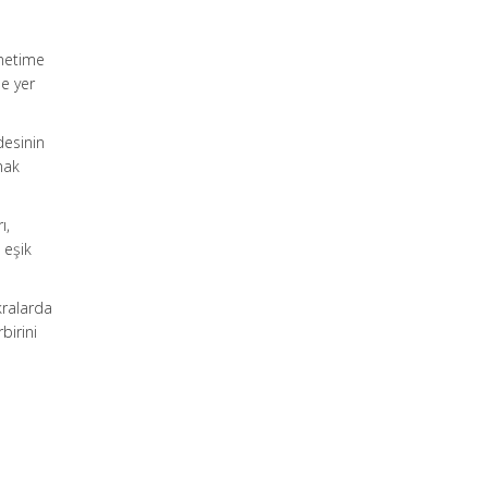
enetime
de yer
desinin
nmak
ı,
 eşik
ıkralarda
birini