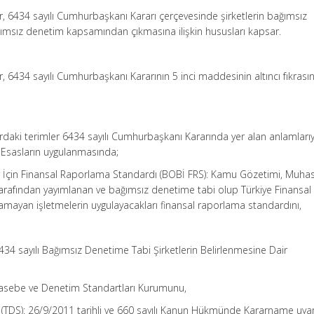
r, 6434 sayılı Cumhurbaşkanı Kararı çerçevesinde şirketlerin bağımsız
ımsız denetim kapsamından çıkmasına ilişkin hususları kapsar.
, 6434 sayılı Cumhurbaşkanı Kararının 5 inci maddesinin altıncı fıkrası
rdaki terimler 6434 sayılı Cumhurbaşkanı Kararında yer alan anlamlarıy
ve Esasların uygulanmasında;
er İçin Finansal Raporlama Standardı (BOBİ FRS): Kamu Gözetimi, Muha
rafından yayımlanan ve bağımsız denetime tabi olup Türkiye Finansal
amayan işletmelerin uygulayacakları finansal raporlama standardını,
6434 sayılı Bağımsız Denetime Tabi Şirketlerin Belirlenmesine Dair
asebe ve Denetim Standartları Kurumunu,
ı (TDS): 26/9/2011 tarihli ve 660 sayılı Kanun Hükmünde Kararname uya