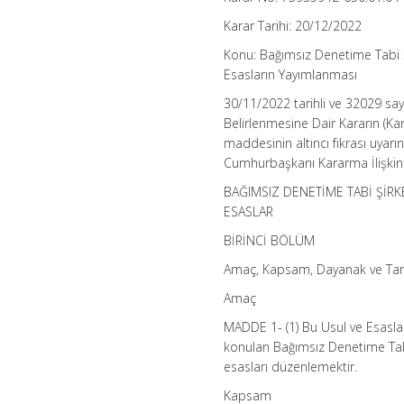
Karar Tarihi: 20/12/2022
Konu: Bağımsız Denetime Tabi Ş
Esasların Yayımlanması
30/11/2022 tarihli ve 32029 say
Belirlenmesine Dair Kararın (Ka
maddesinin altıncı fıkrası uyar
Cumhurbaşkanı Kararma İlişkin U
BAĞIMSIZ DENETİME TABİ ŞİRK
ESASLAR
BİRİNCİ BÖLÜM
Amaç, Kapsam, Dayanak ve Tan
Amaç
MADDE 1- (1) Bu Usul ve Esaslar
konulan Bağımsız Denetime Tabi
esasları düzenlemektir.
Kapsam