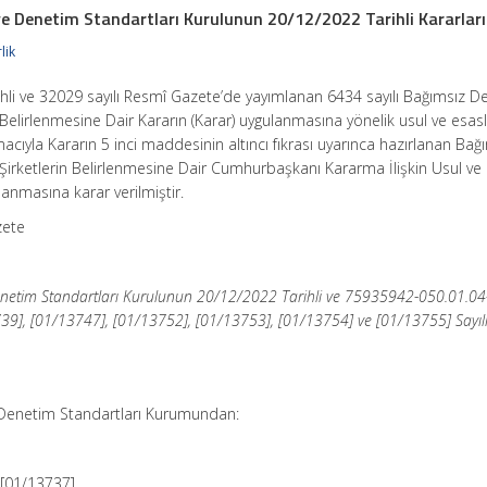
 Denetim Standartları Kurulunun 20/12/2022 Tarihli Kararları
lik
hli ve 32029 sayılı Resmî Gazete’de yayımlanan 6434 sayılı Bağımsız 
n Belirlenmesine Dair Kararın (Karar) uygulanmasına yönelik usul ve esasl
ıyla Kararın 5 inci maddesinin altıncı fıkrası uyarınca hazırlanan Bağ
irketlerin Belirlenmesine Dair Cumhurbaşkanı Kararma İlişkin Usul ve
lanmasına karar verilmiştir.
zete
etim Standartları Kurulunun 20/12/2022 Tarihli ve 75935942-050.01.04
39], [01/13747], [01/13752], [01/13753], [01/13754] ve [01/13755] Sayıl
enetim Standartları Kurumundan:
-[01/13737]