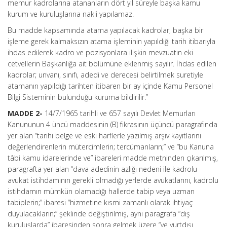
memur kadrolarına atananların dört yıl süreyle başka kamu
kurum ve kuruluşlarına nakli yapılamaz.
Bu madde kapsamında atama yapılacak kadrolar, başka bir
işleme gerek kalmaksızın atama işleminin yapıldığı tarih itibarıyla
ihdas edilerek kadro ve pozisyonlara ilişkin mevzuatın eki
cetvellerin Başkanlığa ait bölümüne eklenmiş sayılır. İhdas edilen
kadrolar; unvanı, sınıfı, adedi ve derecesi belirtilmek suretiyle
atamanın yapıldığı tarihten itibaren bir ay içinde Kamu Personel
Bilgi Sisteminin bulunduğu kuruma bildirilir.”
MADDE 2-
14/7/1965 tarihli ve 657 sayılı Devlet Memurları
Kanununun 4 üncü maddesinin (B) fıkrasının üçüncü paragrafında
yer alan “tarihi belge ve eski harflerle yazılmış arşiv kayıtlarını
değerlendirenlerin mütercimlerin; tercümanların;” ve “bu Kanuna
tâbi kamu idarelerinde ve” ibareleri madde metninden çıkarılmış,
paragrafta yer alan “dava adedinin azlığı nedeni ile kadrolu
avukat istihdamının gerekli olmadığı yerlerde avukatlarını, kadrolu
istihdamın mümkün olamadığı hallerde tabip veya uzman
tabiplerin;” ibaresi “hizmetine kısmi zamanlı olarak ihtiyaç
duyulacakların;” şeklinde değiştirilmiş, aynı paragrafa “dış
kuruluşlarda” ibaresinden sonra gelmek üzere “ve yurtdışı