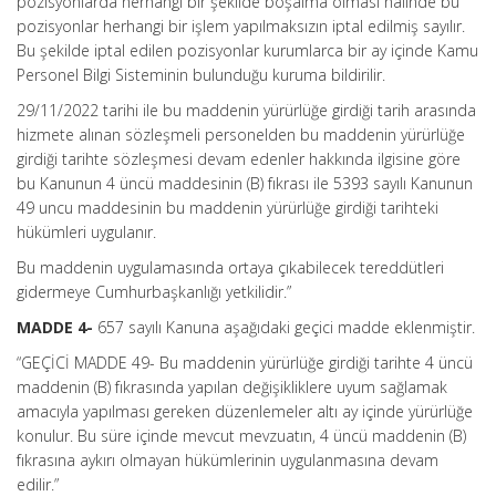
pozisyonlarda herhangi bir şekilde boşalma olması hâlinde bu
pozisyonlar herhangi bir işlem yapılmaksızın iptal edilmiş sayılır.
Bu şekilde iptal edilen pozisyonlar kurumlarca bir ay içinde Kamu
Personel Bilgi Sisteminin bulunduğu kuruma bildirilir.
29/11/2022 tarihi ile bu maddenin yürürlüğe girdiği tarih arasında
hizmete alınan sözleşmeli personelden bu maddenin yürürlüğe
girdiği tarihte sözleşmesi devam edenler hakkında ilgisine göre
bu Kanunun 4 üncü maddesinin (B) fıkrası ile 5393 sayılı Kanunun
49 uncu maddesinin bu maddenin yürürlüğe girdiği tarihteki
hükümleri uygulanır.
Bu maddenin uygulamasında ortaya çıkabilecek tereddütleri
gidermeye Cumhurbaşkanlığı yetkilidir.”
MADDE 4-
657 sayılı Kanuna aşağıdaki geçici madde eklenmiştir.
“GEÇİCİ MADDE 49- Bu maddenin yürürlüğe girdiği tarihte 4 üncü
maddenin (B) fıkrasında yapılan değişikliklere uyum sağlamak
amacıyla yapılması gereken düzenlemeler altı ay içinde yürürlüğe
konulur. Bu süre içinde mevcut mevzuatın, 4 üncü maddenin (B)
fıkrasına aykırı olmayan hükümlerinin uygulanmasına devam
edilir.”