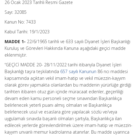
26 Ocak 2023 Tarihli Resmi Gazete
Sayı: 32085
Kanun No: 7433
Kabul Tarihi: 19/1/2023
MADDE 1-
22/6/1965 tarihli ve 633 sayılı Diyanet İşleri Başkanlığı
Kuruluş ve Görevleri Hakkında Kanuna aşağıdaki geçici madde
eklenmiştir.
“GEÇİCİ MADDE 20- 28/11/2022 tarihi itibarıyla Diyanet İşleri
Başkanlığı taşra teşkilatında
657 sayılı Kanunun
86 ncı maddesi
kapsamında açıktan vekil imam-hatip ve vekil müezzin-kayyım
olarak görev yapmakta olanlardan bu maddenin yürürlüğe girdiği
tarihten itibaren otuz gün içinde müracaat edenler, geçerliliği
devam eden kamu personeli seçme sınavından Başkanlıkça
belirlenecek yeterli puanı almış olmaları ve Başkanlıkça
belirlenecek usul ve esaslara göre yapılacak sözlü ve/veya
uygulamalı sınavda başarılı olmaları şartıyla, Başkanlıkça ilan
edilecek yerlerde görevlendirilmek üzere imam-hatip ve müezzin-
kayyım unvanlı memur kadrolarına atanırlar. Bu madde uyarınca