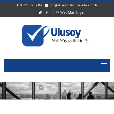
0312 359 37 84
info@ulusoymalimusavirlik.com.tr
|
WebMail Erişim