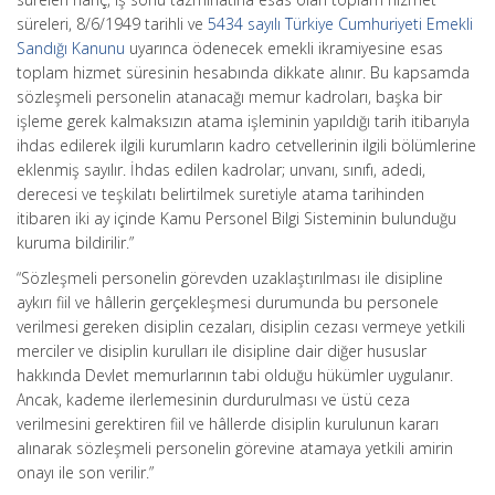
süreleri, 8/6/1949 tarihli ve
5434 sayılı Türkiye Cumhuriyeti Emekli
Sandığı Kanunu
uyarınca ödenecek emekli ikramiyesine esas
toplam hizmet süresinin hesabında dikkate alınır. Bu kapsamda
sözleşmeli personelin atanacağı memur kadroları, başka bir
işleme gerek kalmaksızın atama işleminin yapıldığı tarih itibarıyla
ihdas edilerek ilgili kurumların kadro cetvellerinin ilgili bölümlerine
eklenmiş sayılır. İhdas edilen kadrolar; unvanı, sınıfı, adedi,
derecesi ve teşkilatı belirtilmek suretiyle atama tarihinden
itibaren iki ay içinde Kamu Personel Bilgi Sisteminin bulunduğu
kuruma bildirilir.”
“Sözleşmeli personelin görevden uzaklaştırılması ile disipline
aykırı fiil ve hâllerin gerçekleşmesi durumunda bu personele
verilmesi gereken disiplin cezaları, disiplin cezası vermeye yetkili
merciler ve disiplin kurulları ile disipline dair diğer hususlar
hakkında Devlet memurlarının tabi olduğu hükümler uygulanır.
Ancak, kademe ilerlemesinin durdurulması ve üstü ceza
verilmesini gerektiren fiil ve hâllerde disiplin kurulunun kararı
alınarak sözleşmeli personelin görevine atamaya yetkili amirin
onayı ile son verilir.”