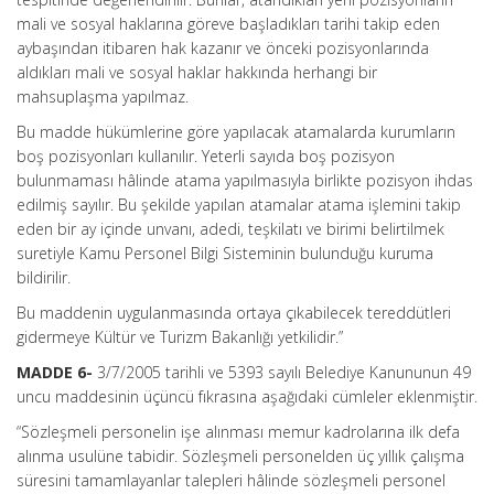
mali ve sosyal haklarına göreve başladıkları tarihi takip eden
aybaşından itibaren hak kazanır ve önceki pozisyonlarında
aldıkları mali ve sosyal haklar hakkında herhangi bir
mahsuplaşma yapılmaz.
Bu madde hükümlerine göre yapılacak atamalarda kurumların
boş pozisyonları kullanılır. Yeterli sayıda boş pozisyon
bulunmaması hâlinde atama yapılmasıyla birlikte pozisyon ihdas
edilmiş sayılır. Bu şekilde yapılan atamalar atama işlemini takip
eden bir ay içinde unvanı, adedi, teşkilatı ve birimi belirtilmek
suretiyle Kamu Personel Bilgi Sisteminin bulunduğu kuruma
bildirilir.
Bu maddenin uygulanmasında ortaya çıkabilecek tereddütleri
gidermeye Kültür ve Turizm Bakanlığı yetkilidir.”
MADDE 6-
3/7/2005 tarihli ve 5393 sayılı Belediye Kanununun 49
uncu maddesinin üçüncü fıkrasına aşağıdaki cümleler eklenmiştir.
“Sözleşmeli personelin işe alınması memur kadrolarına ilk defa
alınma usulüne tabidir. Sözleşmeli personelden üç yıllık çalışma
süresini tamamlayanlar talepleri hâlinde sözleşmeli personel