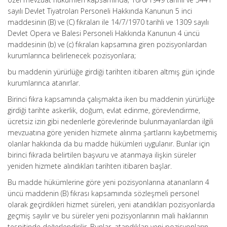
sayılı Devlet Tiyatroları Personeli Hakkında Kanunun 5 inci
maddesinin (B) ve (C) fıkraları ile 14/7/1970 tarihli ve 1309 sayılı
Devlet Opera ve Balesi Personeli Hakkında Kanunun 4 üncü
maddesinin (b) ve (c) fıkraları kapsamına giren pozisyonlardan
kurumlarınca belirlenecek pozisyonlara;
bu maddenin yürürlüğe girdiği tarihten itibaren altmış gün içinde
kurumlarınca atanırlar.
Birinci fıkra kapsamında çalışmakta iken bu maddenin yürürlüğe
girdiği tarihte askerlik, doğum, evlat edinme, görevlendirme,
ücretsiz izin gibi nedenlerle görevlerinde bulunmayanlardan ilgili
mevzuatına göre yeniden hizmete alınma şartlarını kaybetmemiş
olanlar hakkında da bu madde hükümleri uygulanır. Bunlar için
birinci fıkrada belirtilen başvuru ve atanmaya ilişkin süreler
yeniden hizmete alındıkları tarihten itibaren başlar.
Bu madde hükümlerine göre yeni pozisyonlarına atananların 4
üncü maddenin (B) fıkrası kapsamında sözleşmeli personel
olarak geçirdikleri hizmet süreleri, yeni atandıkları pozisyonlarda
geçmiş sayılır ve bu süreler yeni pozisyonlarının mali haklarının
tespitinde değerlendirilir. Bunlar, atandıkları yeni pozisyonların