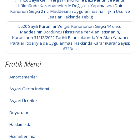
←
7420 Sayılı Gelir Vergisi Kanunu ile Bazı Kanun ve Kanun
navigation
Hükmünde Kararnamelerde Değişiklik Yapılmasına Dair
Kanunun Geçici 2 nci Maddesinin Uygulanmasına İlişkin Usul ve
Esaslar Hakkında Tebliğ
5520 Sayılı Kurumlar Vergisi Kanununun Geçici 14 üncü
Maddesinin Dördüncü Fıkrasında Yer Alan İstisnanın,
Kurumların 31/12/2022 Tarihli Bilançolarında Yer Alan Yabancı
Paralar İtibarıyla da Uygulanması Hakkında Karar (Karar Sayısı:
6728)
→
Pratik Menü
Amortismanlar
Asgari Geçim İndirimi
Asgari Ücretler
Duyurular
Hakkımızda
Hizmetlerimiz