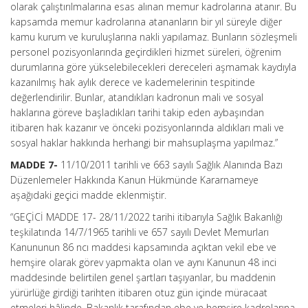
olarak çalıştırılmalarına esas alınan memur kadrolarına atanır. Bu
kapsamda memur kadrolarına atananların bir yıl süreyle diğer
kamu kurum ve kuruluşlarına nakli yapılamaz. Bunların sözleşmeli
personel pozisyonlarında geçirdikleri hizmet süreleri, öğrenim
durumlarına göre yükselebilecekleri dereceleri aşmamak kaydıyla
kazanılmış hak aylık derece ve kademelerinin tespitinde
değerlendirilir. Bunlar, atandıkları kadronun mali ve sosyal
haklarına göreve başladıkları tarihi takip eden aybaşından
itibaren hak kazanır ve önceki pozisyonlarında aldıkları mali ve
sosyal haklar hakkında herhangi bir mahsuplaşma yapılmaz.”
MADDE 7-
11/10/2011 tarihli ve 663 sayılı Sağlık Alanında Bazı
Düzenlemeler Hakkında Kanun Hükmünde Kararnameye
aşağıdaki geçici madde eklenmiştir.
“GEÇİCİ MADDE 17- 28/11/2022 tarihi itibarıyla Sağlık Bakanlığı
teşkilatında 14/7/1965 tarihli ve 657 sayılı Devlet Memurları
Kanununun 86 ncı maddesi kapsamında açıktan vekil ebe ve
hemşire olarak görev yapmakta olan ve aynı Kanunun 48 inci
maddesinde belirtilen genel şartları taşıyanlar, bu maddenin
yürürlüğe girdiği tarihten itibaren otuz gün içinde müracaat
etmeleri hâlinde, Bakanlık tarafından ebe ve hemşire kadrolarına