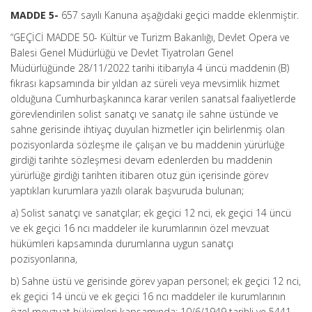
MADDE 5-
657 sayılı Kanuna aşağıdaki geçici madde eklenmiştir.
“GEÇİCİ MADDE 50- Kültür ve Turizm Bakanlığı, Devlet Opera ve
Balesi Genel Müdürlüğü ve Devlet Tiyatroları Genel
Müdürlüğünde 28/11/2022 tarihi itibarıyla 4 üncü maddenin (B)
fıkrası kapsamında bir yıldan az süreli veya mevsimlik hizmet
olduğuna Cumhurbaşkanınca karar verilen sanatsal faaliyetlerde
görevlendirilen solist sanatçı ve sanatçı ile sahne üstünde ve
sahne gerisinde ihtiyaç duyulan hizmetler için belirlenmiş olan
pozisyonlarda sözleşme ile çalışan ve bu maddenin yürürlüğe
girdiği tarihte sözleşmesi devam edenlerden bu maddenin
yürürlüğe girdiği tarihten itibaren otuz gün içerisinde görev
yaptıkları kurumlara yazılı olarak başvuruda bulunan;
a) Solist sanatçı ve sanatçılar; ek geçici 12 nci, ek geçici 14 üncü
ve ek geçici 16 ncı maddeler ile kurumlarının özel mevzuat
hükümleri kapsamında durumlarına uygun sanatçı
pozisyonlarına,
b) Sahne üstü ve gerisinde görev yapan personel; ek geçici 12 nci,
ek geçici 14 üncü ve ek geçici 16 ncı maddeler ile kurumlarının
özel mevzuat hükümleri kapsamında; 10/6/1949 tarihli ve 5441