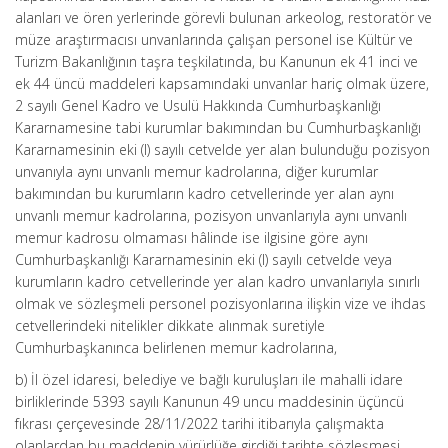
alanları ve ören yerlerinde görevli bulunan arkeolog, restoratör ve
müze araştırmacısı unvanlarında çalışan personel ise Kültür ve
Turizm Bakanlığının taşra teşkilatında, bu Kanunun ek 41 inci ve
ek 44 üncü maddeleri kapsamındaki unvanlar hariç olmak üzere,
2 sayılı Genel Kadro ve Usulü Hakkında Cumhurbaşkanlığı
Kararnamesine tabi kurumlar bakımından bu Cumhurbaşkanlığı
Kararnamesinin eki (I) sayılı cetvelde yer alan bulunduğu pozisyon
unvanıyla aynı unvanlı memur kadrolarına, diğer kurumlar
bakımından bu kurumların kadro cetvellerinde yer alan aynı
unvanlı memur kadrolarına, pozisyon unvanlarıyla aynı unvanlı
memur kadrosu olmaması hâlinde ise ilgisine göre aynı
Cumhurbaşkanlığı Kararnamesinin eki (I) sayılı cetvelde veya
kurumların kadro cetvellerinde yer alan kadro unvanlarıyla sınırlı
olmak ve sözleşmeli personel pozisyonlarına ilişkin vize ve ihdas
cetvellerindeki nitelikler dikkate alınmak suretiyle
Cumhurbaşkanınca belirlenen memur kadrolarına,
b) İl özel idaresi, belediye ve bağlı kuruluşları ile mahalli idare
birliklerinde 5393 sayılı Kanunun 49 uncu maddesinin üçüncü
fıkrası çerçevesinde 28/11/2022 tarihi itibarıyla çalışmakta
olanlardan bu maddenin yürürlüğe girdiği tarihte sözleşmesi