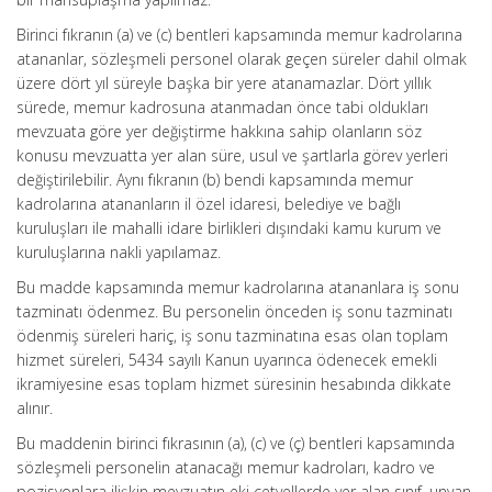
Birinci fıkranın (a) ve (c) bentleri kapsamında memur kadrolarına
atananlar, sözleşmeli personel olarak geçen süreler dahil olmak
üzere dört yıl süreyle başka bir yere atanamazlar. Dört yıllık
sürede, memur kadrosuna atanmadan önce tabi oldukları
mevzuata göre yer değiştirme hakkına sahip olanların söz
konusu mevzuatta yer alan süre, usul ve şartlarla görev yerleri
değiştirilebilir. Aynı fıkranın (b) bendi kapsamında memur
kadrolarına atananların il özel idaresi, belediye ve bağlı
kuruluşları ile mahalli idare birlikleri dışındaki kamu kurum ve
kuruluşlarına nakli yapılamaz.
Bu madde kapsamında memur kadrolarına atananlara iş sonu
tazminatı ödenmez. Bu personelin önceden iş sonu tazminatı
ödenmiş süreleri hariç, iş sonu tazminatına esas olan toplam
hizmet süreleri, 5434 sayılı Kanun uyarınca ödenecek emekli
ikramiyesine esas toplam hizmet süresinin hesabında dikkate
alınır.
Bu maddenin birinci fıkrasının (a), (c) ve (ç) bentleri kapsamında
sözleşmeli personelin atanacağı memur kadroları, kadro ve
pozisyonlara ilişkin mevzuatın eki cetvellerde yer alan sınıf, unvan