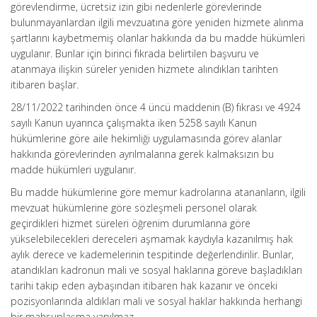
görevlendirme, ücretsiz izin gibi nedenlerle görevlerinde
bulunmayanlardan ilgili mevzuatına göre yeniden hizmete alınma
şartlarını kaybetmemiş olanlar hakkında da bu madde hükümleri
uygulanır. Bunlar için birinci fıkrada belirtilen başvuru ve
atanmaya ilişkin süreler yeniden hizmete alındıkları tarihten
itibaren başlar.
28/11/2022 tarihinden önce 4 üncü maddenin (B) fıkrası ve 4924
sayılı Kanun uyarınca çalışmakta iken 5258 sayılı Kanun
hükümlerine göre aile hekimliği uygulamasında görev alanlar
hakkında görevlerinden ayrılmalarına gerek kalmaksızın bu
madde hükümleri uygulanır.
Bu madde hükümlerine göre memur kadrolarına atananların, ilgili
mevzuat hükümlerine göre sözleşmeli personel olarak
geçirdikleri hizmet süreleri öğrenim durumlarına göre
yükselebilecekleri dereceleri aşmamak kaydıyla kazanılmış hak
aylık derece ve kademelerinin tespitinde değerlendirilir. Bunlar,
atandıkları kadronun mali ve sosyal haklarına göreve başladıkları
tarihi takip eden aybaşından itibaren hak kazanır ve önceki
pozisyonlarında aldıkları mali ve sosyal haklar hakkında herhangi
bir mahsuplaşma yapılmaz.