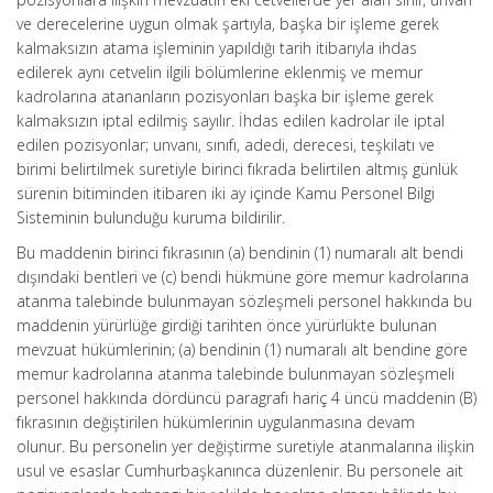
ve derecelerine uygun olmak şartıyla, başka bir işleme gerek
kalmaksızın atama işleminin yapıldığı tarih itibarıyla ihdas
edilerek aynı cetvelin ilgili bölümlerine eklenmiş ve memur
kadrolarına atananların pozisyonları başka bir işleme gerek
kalmaksızın iptal edilmiş sayılır. İhdas edilen kadrolar ile iptal
edilen pozisyonlar; unvanı, sınıfı, adedi, derecesi, teşkilatı ve
birimi belirtilmek suretiyle birinci fıkrada belirtilen altmış günlük
sürenin bitiminden itibaren iki ay içinde Kamu Personel Bilgi
Sisteminin bulunduğu kuruma bildirilir.
Bu maddenin birinci fıkrasının (a) bendinin (1) numaralı alt bendi
dışındaki bentleri ve (c) bendi hükmüne göre memur kadrolarına
atanma talebinde bulunmayan sözleşmeli personel hakkında bu
maddenin yürürlüğe girdiği tarihten önce yürürlükte bulunan
mevzuat hükümlerinin; (a) bendinin (1) numaralı alt bendine göre
memur kadrolarına atanma talebinde bulunmayan sözleşmeli
personel hakkında dördüncü paragrafı hariç 4 üncü maddenin (B)
fıkrasının değiştirilen hükümlerinin uygulanmasına devam
olunur. Bu personelin yer değiştirme suretiyle atanmalarına ilişkin
usul ve esaslar Cumhurbaşkanınca düzenlenir. Bu personele ait