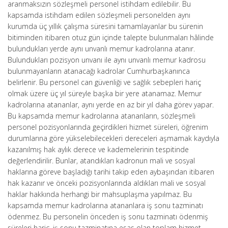
aranmaksızın sözleşmeli personel istihdam edilebilir. Bu
kapsamda istihdam edilen sözleşmeli personelden aynı
kurumda üç yıllık çalışma süresini tamamlayanlar bu sürenin
bitiminden itibaren otuz gün içinde talepte bulunmaları hâlinde
bulundukları yerde aynı unvanlı memur kadrolarına atanır.
Bulundukları pozisyon unvanı ile aynı unvanlı memur kadrosu
bulunmayanların atanacağı kadrolar Cumhurbaşkanınca
belirlenir. Bu personel can güvenliği ve sağlık sebepleri hariç
olmak üzere üç yıl süreyle başka bir yere atanamaz. Memur
kadrolarına atananlar, aynı yerde en az bir yıl daha görev yapar.
Bu kapsamda memur kadrolarına atananların, sözleşmeli
personel pozisyonlarında geçirdikleri hizmet süreleri, öğrenim
durumlarına göre yükselebilecekleri dereceleri aşmamak kaydıyla
kazanılmış hak aylık derece ve kademelerinin tespitinde
değerlendirilir. Bunlar, atandıkları kadronun mali ve sosyal
haklarına göreve başladığı tarihi takip eden aybaşından itibaren
hak kazanır ve önceki pozisyonlarında aldıkları mali ve sosyal
haklar hakkında herhangi bir mahsuplaşma yapılmaz. Bu
kapsamda memur kadrolarına atananlara iş sonu tazminatı
ödenmez. Bu personelin önceden iş sonu tazminatı ödenmiş
süreleri hariç, iş sonu tazminatına esas olan toplam hizmet