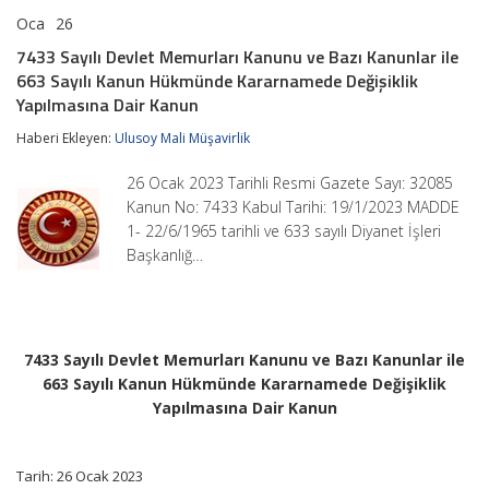
Oca
26
7433
yorumlar kapalı
Sayılı
7433 Sayılı Devlet Memurları Kanunu ve Bazı Kanunlar ile
Devlet
663 Sayılı Kanun Hükmünde Kararnamede Değişiklik
Memurları
Kanunu
Yapılmasına Dair Kanun
ve
Bazı
Haberi Ekleyen:
Ulusoy Mali Müşavirlik
Kanunlar
ile
26 Ocak 2023 Tarihli Resmi Gazete Sayı: 32085
663
Kanun No: 7433 Kabul Tarihi: 19/1/2023 MADDE
Sayılı
Kanun
1- 22/6/1965 tarihli ve 633 sayılı Diyanet İşleri
Hükmünde
Başkanlığ…
Kararnamede
Değişiklik
Yapılmasına
Dair
Kanun
için
7433 Sayılı Devlet Memurları Kanunu ve Bazı Kanunlar ile
663 Sayılı Kanun Hükmünde Kararnamede Değişiklik
Yapılmasına Dair Kanun
Tarih: 26 Ocak 2023