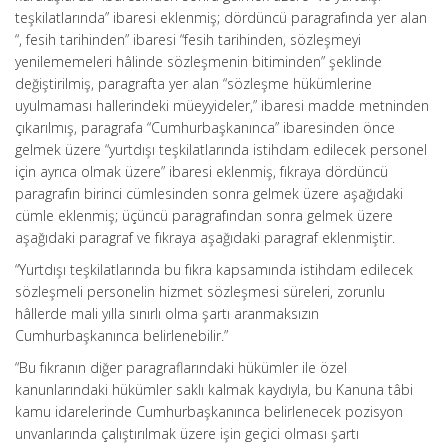
teşkilatlarında” ibaresi eklenmiş; dördüncü paragrafında yer alan
“, fesih tarihinden” ibaresi “fesih tarihinden, sözleşmeyi
yenilememeleri hâlinde sözleşmenin bitiminden” şeklinde
değiştirilmiş, paragrafta yer alan “sözleşme hükümlerine
uyulmaması hallerindeki müeyyideler,” ibaresi madde metninden
çıkarılmış, paragrafa “Cumhurbaşkanınca” ibaresinden önce
gelmek üzere “yurtdışı teşkilatlarında istihdam edilecek personel
için ayrıca olmak üzere” ibaresi eklenmiş, fıkraya dördüncü
paragrafın birinci cümlesinden sonra gelmek üzere aşağıdaki
cümle eklenmiş; üçüncü paragrafından sonra gelmek üzere
aşağıdaki paragraf ve fıkraya aşağıdaki paragraf eklenmiştir.
“Yurtdışı teşkilatlarında bu fıkra kapsamında istihdam edilecek
sözleşmeli personelin hizmet sözleşmesi süreleri, zorunlu
hâllerde mali yılla sınırlı olma şartı aranmaksızın
Cumhurbaşkanınca belirlenebilir.”
“Bu fıkranın diğer paragraflarındaki hükümler ile özel
kanunlarındaki hükümler saklı kalmak kaydıyla, bu Kanuna tâbi
kamu idarelerinde Cumhurbaşkanınca belirlenecek pozisyon
unvanlarında çalıştırılmak üzere işin geçici olması şartı