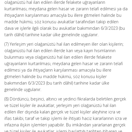
olağanüstü hal ilan edilen illerde felakete uğrayanların
kurtarılması, meydana gelen hasar ve zararın telafi edilmesi ya da
ihtiyaçların karşılanması amacıyla bu illere gitmeleri halinde bu
madde hükmü, söz konusu avukatlar tarafından takip edilen
dava ve işlerle ilgili olarak bu avukatlar bakımından 6/3/2023 (bu
tarih dâhil) tarihine kadar ülke genelinde uygulanır.
(7) Yerleşim yeri olağanüstü hal ilan edilmeyen iller olan kişilerin;
olağanüstü hal ilan edilen illerde kan veya kayın hısımlarının
bulunması veya olağanüstü hal ilan edilen illerde felakete
uğrayanların kurtarılması, meydana gelen hasar ve zararın telafi
edilmesi ya da ihtiyaçların karşılanması amacıyla bu illere
gitmeleri halinde bu madde hükmü, söz konusu kişiler
bakımından 6/3/2023 (bu tarih dâhil) tarihine kadar ülke
genelinde uygulanır.
(8) Dördüncü, beşinci, altıncı ve yedinci fıkralarda belirtilen gerçek
ve tüzel kişiler ile avukatlar, yerleşim yeri olağanüstü hal ilan
edilen iller dışında kalan gerçek ve tüzel kişiler aleyhine icra ve
iflas takibi, taraf ve takip işlemi ile ihtiyati haciz kararlarının icra ve
infazına ilişkin işlemleri yapabilir. Bu imkândan yararlanan gerçek
ve tüzel kişiler ile avukatlar, işlemi başlattığı tarihten itibaren ve