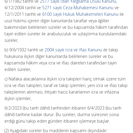
6/1/1982 tarihli ve
2577 sayılı İdari Yargılama Usulü Kanunu
,
4/12/2004 tarihli ve
5271 sayılı Ceza Muhakemesi Kanunu
ve
12/1/2011 tarihli ve
6100 sayılı Hukuk Muhakemeleri Kanunu
ile
usul hükmü içeren diğer kanunlarda taraflar veya ilgililer
bakımından belirlenen süreler ve bu kapsamda hâkim tarafından
tayin edilen süreler ile arabuluculuk ve uzlaştırma kurulularındaki
süreler,
b) 9/6/1932 tarihli ve
2004 sayılı İcra ve İflas Kanunu
ile takip
hukukuna ilişkin diğer kanunlarda belirlenen süreler ve bu
kapsamda hâkim veya icra ve iflas daireleri tarafından tayin
edilen süreler,
c) Nafaka alacaklarına ilişkin icra takipleri hariç olmak üzere tüm
icra ve iflas takipleri, taraf ve takip işlemleri, yeni icra ve iflas takip
taleplerinin alınması, ihtiyati haciz kararlarının icra ve infazına
ilişkin işlemler,
6/2/2023 (bu tarih dâhil) tarihinden itibaren 6/4/2023 (bu tarih
dâhil) tarihine kadar durur. Bu süreler, durma süresinin sona
erdiği günü takip eden günden itibaren işlemeye başlar.
(2) Aşağıdaki süreler bu maddenin kapsamı dışındadır: