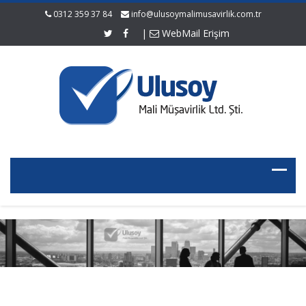
0312 359 37 84
info@ulusoymalimusavirlik.com.tr
|
WebMail Erişim