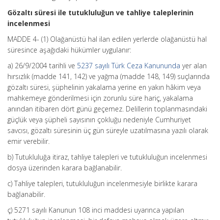
Gözaltı süresi ile tutukluluğun ve tahliye taleplerinin
incelenmesi
MADDE 4- (1) Olağanüstü hal ilan edilen yerlerde olağanüstü hal
süresince aşağıdaki hükümler uygulanır:
a) 26/9/2004 tarihli ve
5237 sayılı Türk Ceza Kanununda
yer alan
hırsızlık (madde 141, 142) ve yağma (madde 148, 149) suçlarında
gözaltı süresi, şüphelinin yakalama yerine en yakın hâkim veya
mahkemeye gönderilmesi için zorunlu süre hariç, yakalama
anından itibaren dört günü geçemez. Delillerin toplanmasındaki
güçlük veya şüpheli sayısının çokluğu nedeniyle Cumhuriyet
savcısı, gözaltı süresinin üç gün süreyle uzatılmasına yazılı olarak
emir verebilir.
b) Tutukluluğa itiraz, tahliye talepleri ve tutukluluğun incelenmesi
dosya üzerinden karara bağlanabilir.
c) Tahliye talepleri, tutukluluğun incelenmesiyle birlikte karara
bağlanabilir.
ç) 5271 sayılı Kanunun 108 inci maddesi uyarınca yapılan