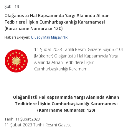
Şub
13
Olağanüstü
yorumlar kapalı
Hal
Olağanüstü Hal Kapsamında Yargı Alanında Alınan
Kapsamında
Tedbirlere İlişkin Cumhurbaşkanlığı Kararnamesi
Yargı
Alanında
(Kararname Numarası: 120)
Alınan
Tedbirlere
Haberi Ekleyen:
Ulusoy Mali Müşavirlik
İlişkin
Cumhurbaşkanlığı
11 Şubat 2023 Tarihli Resmi Gazete Sayı: 32101
Kararnamesi
(Mükerrer) Olağanüstü Hal Kapsamında Yargı
(Kararname
Numarası:
Alanında Alınan Tedbirlere İlişkin
120)
Cumhurbaşkanlığı Kararnam…
için
Olağanüstü Hal Kapsamında Yargı Alanında Alınan
Tedbirlere İlişkin Cumhurbaşkanlığı Kararnamesi
(Kararname Numarası: 120)
Tarih: 11 Şubat 2023
11 Şubat 2023 Tarihli Resmi Gazete