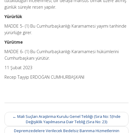
tutukluluğun incelenmesi, bir defaya mahsus olmak üzere altmış
günlük süreyle resen yapılır.
Yürürlük
MADDE 5- (1) Bu Cumhurbaşkanlığı Kararnamesi yayımı tarihinde
yürürlüğe girer.
Yürütme
MADDE 6- (1) Bu Cumhurbaşkanlığı Kararnamesi hükümlerini
Cumhurbaşkanı yürütür.
11 Şubat 2023
Recep Tayyip ERDOĞAN CUMHURBAŞKANI
Post
←
Mali Suçları Araştırma Kurulu Genel Tebliği (Sıra No: 5)’nde
navigation
Değişiklik Yapılmasına Dair Tebliğ (Sıra No: 23)
Depremzedelere Verilecek Bedelsiz Barınma Hizmetlerinin