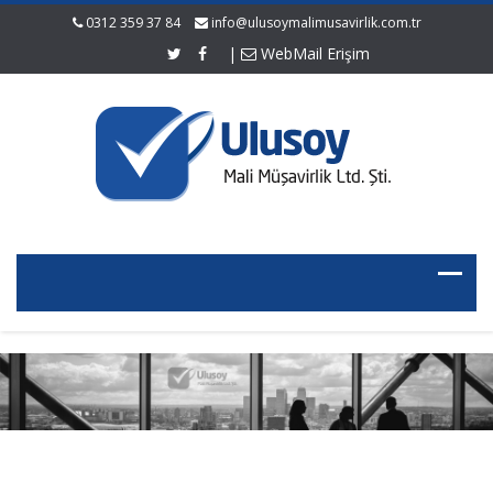
0312 359 37 84
info@ulusoymalimusavirlik.com.tr
|
WebMail Erişim