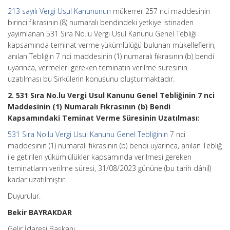
213 sayılı Vergi Usul Kanununun
mükerrer 257 nci maddesinin
birinci fıkrasının (8) numaralı bendindeki yetkiye istinaden
yayımlanan 531 Sıra No.lu Vergi Usul Kanunu Genel Tebliği
kapsamında teminat verme yükümlülüğü bulunan mükelleflerin,
anılan Tebliğin 7 nci maddesinin (1) numaralı fıkrasının (b) bendi
uyarınca, vermeleri gereken teminatın verilme süresinin
uzatılması bu Sirkülerin konusunu oluşturmaktadır.
2. 531 Sıra No.lu Vergi Usul Kanunu Genel Tebliğinin 7 nci
Maddesinin (1) Numaralı Fıkrasının (b) Bendi
Kapsamındaki Teminat Verme Süresinin Uzatılması:
531 Sıra No.lu Vergi Usul Kanunu Genel Tebliğinin
7 nci
maddesinin (1) numaralı fıkrasının (b) bendi uyarınca, anılan Tebliğ
ile getirilen yükümlülükler kapsamında verilmesi gereken
teminatların verilme süresi, 31/08/2023 gününe (bu tarih dâhil)
kadar uzatılmıştır.
Duyurulur.
Bekir BAYRAKDAR
Gelir İdaresi Başkanı