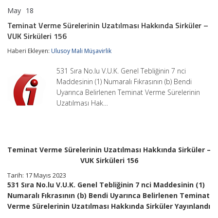
May
18
Teminat
yorumlar kapalı
Verme
Teminat Verme Sürelerinin Uzatılması Hakkında Sirküler –
Sürelerinin
VUK Sirküleri 156
Uzatılması
Hakkında
Haberi Ekleyen:
Ulusoy Mali Müşavirlik
Sirküler
–
VUK
531 Sıra No.lu V.U.K. Genel Tebliğinin 7 nci
Sirküleri
Maddesinin (1) Numaralı Fıkrasının (b) Bendi
156
Uyarınca Belirlenen Teminat Verme Sürelerinin
için
Uzatılması Hak…
Teminat Verme Sürelerinin Uzatılması Hakkında Sirküler –
VUK Sirküleri 156
Tarih: 17 Mayıs 2023
531 Sıra No.lu V.U.K. Genel Tebliğinin 7 nci Maddesinin (1)
Numaralı Fıkrasının (b) Bendi Uyarınca Belirlenen Teminat
Verme Sürelerinin Uzatılması Hakkında Sirküler Yayınlandı