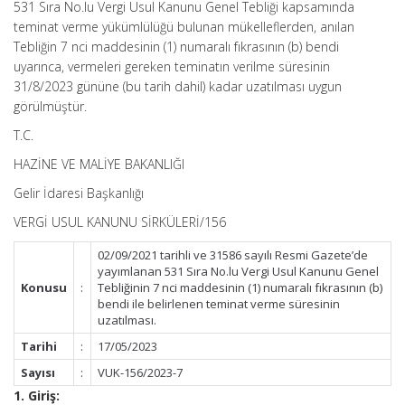
531 Sıra No.lu Vergi Usul Kanunu Genel Tebliği kapsamında
teminat verme yükümlülüğü bulunan mükelleflerden, anılan
Tebliğin 7 nci maddesinin (1) numaralı fıkrasının (b) bendi
uyarınca, vermeleri gereken teminatın verilme süresinin
31/8/2023 gününe (bu tarih dahil) kadar uzatılması uygun
görülmüştür.
T.C.
HAZİNE VE MALİYE BAKANLIĞI
Gelir İdaresi Başkanlığı
VERGİ USUL KANUNU SİRKÜLERİ/156
02/09/2021 tarihli ve 31586 sayılı Resmi Gazete’de
yayımlanan 531 Sıra No.lu Vergi Usul Kanunu Genel
Konusu
:
Tebliğinin 7 nci maddesinin (1) numaralı fıkrasının (b)
bendi ile belirlenen teminat verme süresinin
uzatılması.
Tarihi
:
17/05/2023
Sayısı
:
VUK-156/2023-7
1. Giriş: