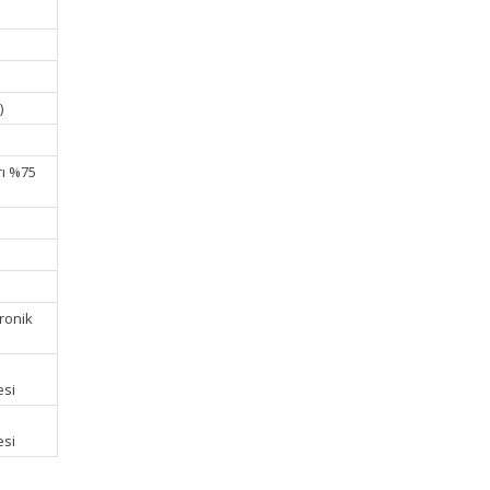
)
)
rı %75
ronik
esi
esi