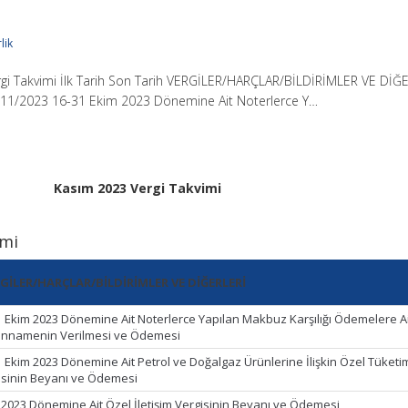
lik
gi Takvimi İlk Tarih Son Tarih VERGİLER/HARÇLAR/BİLDİRİMLER VE DİĞ
11/2023 16-31 Ekim 2023 Dönemine Ait Noterlerce Y…
Kasım 2023 Vergi Takvimi
imi
GİLER/HARÇLAR/BİLDİRİMLER VE DİĞERLERİ
1 Ekim 2023 Dönemine Ait Noterlerce Yapılan Makbuz Karşılığı Ödemelere A
nnamenin Verilmesi ve Ödemesi
1 Ekim 2023 Dönemine Ait Petrol ve Doğalgaz Ürünlerine İlişkin Özel Tüketi
isinin Beyanı ve Ödemesi
 2023 Dönemine Ait Özel İletişim Vergisinin Beyanı ve Ödemesi