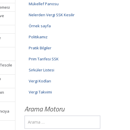
Mükellef Panosu
demesi
Nelerden Vergi SSK Kesilir
 ve
Örnek sayfa
Politikamız
e
Pratik Bilgiler
Prim Tarifesi SSK
(Tescile
Sirküler Listesi
n
Vergi Kodları
Vergi Takvimi
nin
Arama Motoru
nıcıya