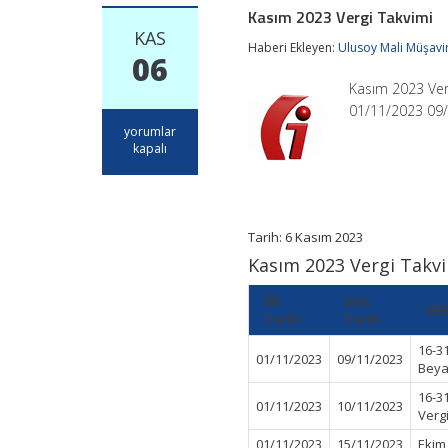
Kasım 2023 Vergi Takvimi
KAS
Haberi Ekleyen:
Ulusoy Mali Müşavir
06
Kasım 2023 Ver
01/11/2023 09/
Kasım
yorumlar
2023
kapalı
Vergi
Takvimi
için
Tarih: 6 Kasım 2023
Kasım 2023 Vergi Takv
İlk
Son
VER
Tarih
Tarih
16-3
01/11/2023
09/11/2023
Beya
16-3
01/11/2023
10/11/2023
Verg
01/11/2023
15/11/2023
Ekim