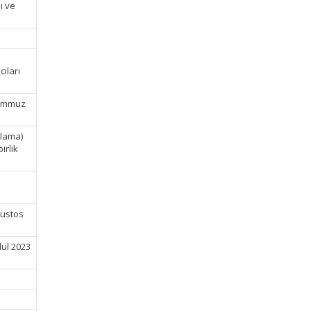
ı ve
cıları
Temmuz
alama)
irlik
ğustos
lül 2023