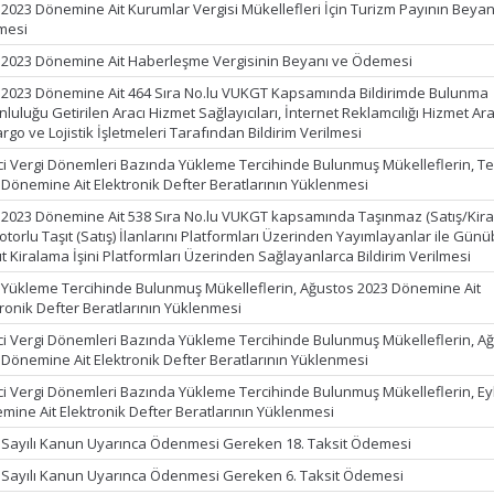
 2023 Dönemine Ait Kurumlar Vergisi Mükellefleri İçin Turizm Payının Beyan
mesi
 2023 Dönemine Ait Haberleşme Vergisinin Beyanı ve Ödemesi
 2023 Dönemine Ait 464 Sıra No.lu VUKGT Kapsamında Bildirimde Bulunma
luluğu Getirilen Aracı Hizmet Sağlayıcıları, İnternet Reklamcılığı Hizmet Ara
argo ve Lojistik İşletmeleri Tarafından Bildirim Verilmesi
ci Vergi Dönemleri Bazında Yükleme Tercihinde Bulunmuş Mükelleflerin, 
 Dönemine Ait Elektronik Defter Beratlarının Yüklenmesi
 2023 Dönemine Ait 538 Sıra No.lu VUKGT kapsamında Taşınmaz (Satış/Kir
torlu Taşıt (Satış) İlanlarını Platformları Üzerinden Yayımlayanlar ile Günüb
t Kiralama İşini Platformları Üzerinden Sağlayanlarca Bildirim Verilmesi
k Yükleme Tercihinde Bulunmuş Mükelleflerin, Ağustos 2023 Dönemine Ait
tronik Defter Beratlarının Yüklenmesi
ci Vergi Dönemleri Bazında Yükleme Tercihinde Bulunmuş Mükelleflerin, A
 Dönemine Ait Elektronik Defter Beratlarının Yüklenmesi
ci Vergi Dönemleri Bazında Yükleme Tercihinde Bulunmuş Mükelleflerin, Ey
mine Ait Elektronik Defter Beratlarının Yüklenmesi
 Sayılı Kanun Uyarınca Ödenmesi Gereken 18. Taksit Ödemesi
 Sayılı Kanun Uyarınca Ödenmesi Gereken 6. Taksit Ödemesi