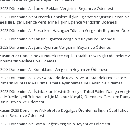
set ve İntikal Vergisinin Beyanı ve Ödemesi
 2023 Dönemine Ait İlan ve Reklam Vergisinin Beyanı ve Ödemesi
 2023 Dönemine Ait Müşterek Bahislere İlişkin Eğlence Vergisinin Beyanı ve
esi ile Diğer Eğlence Vergilerine İlişkin Eğlence Vergisinin Ödemesi
 2023 Dönemine Ait Elektrik ve Havagazı Tüketim Vergisinin Beyanı ve Öd
 2023 Dönemine Ait Yangın Sigortası Vergisinin Beyanı ve Ödemesi
 2023 Dönemine Ait Şans Oyunları Vergisinin Beyanı ve Ödemesi
 Kasım 2023 Dönemine ait Noterlerce Yapılan Makbuz Karşılığı Ödemelere A
nnamenin Verilmesi ve Ödemesi
 2023 Dönemine Ait Konaklama Vergisinin Beyanı ve Ödemesi
 2023 Dönemine Ait GVK 94. Madde ile KVK 15. ve 30. Maddelerine Göre Ya
ifatların Muhtasar ve Prim Hizmet Beyannamesi ile Beyanı ve Ödemesi
 2023 Dönemine Ait İstihkaktan Kesinti Suretiyle Tahsil Edilen Damga Vergisi
kli Mükellefiyeti Bulunanlar İçin Makbuz Karşılığı Ödenmesi Gereken Dam
isinin Beyanı ve Ödemesi
 Kasım 2023 Dönemine Ait Petrol ve Doğalgaz Ürünlerine İlişkin Özel Tüket
isinin Beyanı ve Ödemesi
 2023 Dönemine Ait Katma Değer Vergisinin Beyanı ve Ödemesi