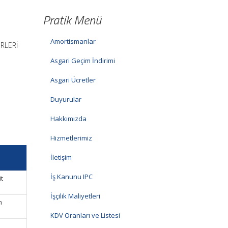
Pratik Menü
Amortismanlar
ERLERİ
Asgari Geçim İndirimi
Asgari Ücretler
Duyurular
Hakkımızda
Hizmetlerimiz
İletişim
İş Kanunu IPC
it
İşçilik Maliyetleri
m
KDV Oranları ve Listesi