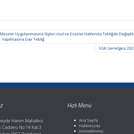
desinin Uygulanmasına İlişkin Usul ve Esaslar Hakkında Tebliğde Değişikl
Yapılmasına Dair Tebliğ
SGK Genelgesi 202
z
Hızlı Menü
Ana Sayfa
eyde Hanım Mahallesi
Hakkımızda
ik Caddesi No:14 Kat:3
Hizmetlerimiz
Bulvar 1011 Rezidance