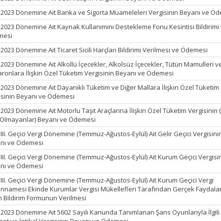
 2023 Dönemine Ait Banka ve Sigorta Muameleleri Vergisinin Beyanı ve Ö
 2023 Dönemine Ait Kaynak Kullanımını Destekleme Fonu Kesintisi Bildirimi
mesi
2023 Dönemine Ait Ticaret Sicili Harçları Bildirimi Verilmesi ve Ödemesi
 2023 Dönemine Ait Alkollü İçecekler, Alkolsüz İçecekler, Tütün Mamulleri v
ronlara İlişkin Özel Tüketim Vergisinin Beyanı ve Ödemesi
 2023 Dönemine Ait Dayanıklı Tüketim ve Diğer Mallara İlişkin Özel Tüketim
isinin Beyanı ve Ödemesi
2023 Dönemine Ait Motorlu Taşıt Araçlarına İlişkin Özel Tüketim Vergisinin 
 Olmayanlar) Beyanı ve Ödemesi
III. Geçici Vergi Dönemine (Temmuz-Ağustos-Eylül) Ait Gelir Geçici Vergisini
nı ve Ödemesi
 III. Geçici Vergi Dönemine (Temmuz-Ağustos-Eylül) Ait Kurum Geçici Vergisi
nı ve Ödemesi
 III. Geçici Vergi Dönemine (Temmuz-Ağustos-Eylül) Ait Kurum Geçici Vergi
nnamesi Ekinde Kurumlar Vergisi Mükellefleri Tarafından Gerçek Faydala
in Bildirim Formunun Verilmesi
 2023 Dönemine Ait 5602 Sayılı Kanunda Tanımlanan Şans Oyunlarıyla İlgili