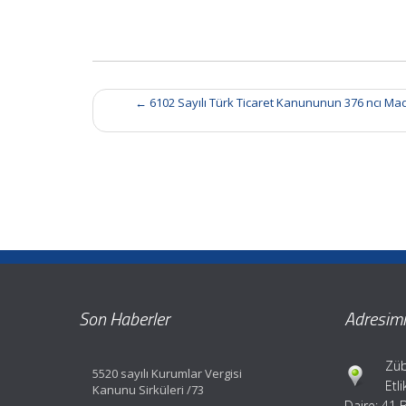
Post
←
6102 Sayılı Türk Ticaret Kanununun 376 ncı Mad
navigation
Son Haberler
Adresimi
Züb
5520 sayılı Kurumlar Vergisi
Etl
Kanunu Sirküleri /73
Daire: 41 