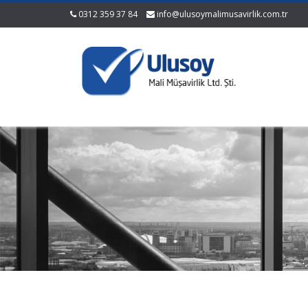
0312 359 37 84
info@ulusoymalimusavirlik.com.tr