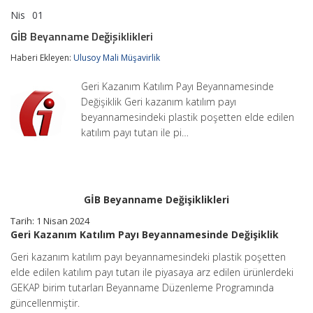
Nis
01
GİB
yorumlar kapalı
Beyanname
GİB Beyanname Değişiklikleri
Değişiklikleri
için
Haberi Ekleyen:
Ulusoy Mali Müşavirlik
Geri Kazanım Katılım Payı Beyannamesinde
Değişiklik Geri kazanım katılım payı
beyannamesindeki plastik poşetten elde edilen
katılım payı tutarı ile pi…
GİB Beyanname Değişiklikleri
Tarih: 1 Nisan 2024
Geri Kazanım Katılım Payı Beyannamesinde Değişiklik
Geri kazanım katılım payı beyannamesindeki plastik poşetten
elde edilen katılım payı tutarı ile piyasaya arz edilen ürünlerdeki
GEKAP birim tutarları Beyanname Düzenleme Programında
güncellenmiştir.