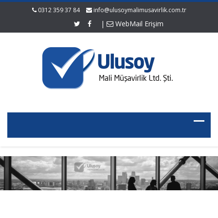
0312 359 37 84
info@ulusoymalimusavirlik.com.tr
|
WebMail Erişim