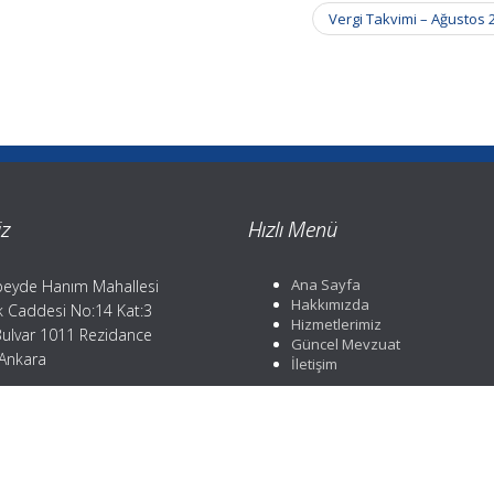
Vergi Takvimi – Ağustos
z
Hızlı Menü
Ana Sayfa
eyde Hanım Mahallesi
Hakkımızda
ik Caddesi No:14 Kat:3
Hizmetlerimiz
Bulvar 1011 Rezidance
Güncel Mevzuat
 Ankara
İletişim
efon: 0312 359 37 84
: 0312 359 37 84