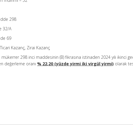
m İndirimi – 52
adde 298
e 32/A
dde 69
 Ticari Kazanç, Zirai Kazanç
n
mükerrer 298 inci maddesinin (B) fıkrasına istinaden 2024 yılı ikinci geç
en değerleme oranı
% 22,20 (yüzde yirmi iki virgül yirmi)
olarak te