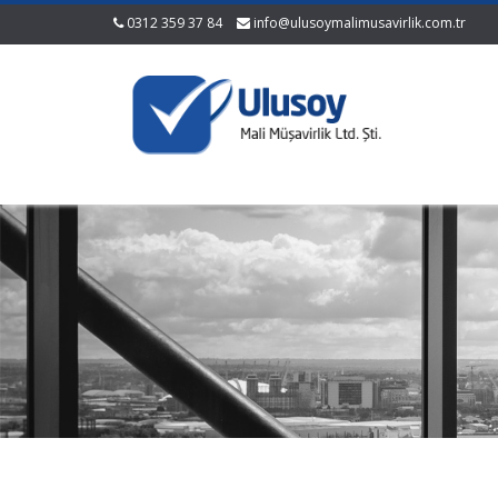
0312 359 37 84
info@ulusoymalimusavirlik.com.tr