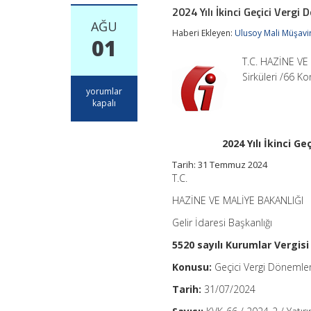
2024 Yılı İkinci Geçici Ver
AĞU
Haberi Ekleyen:
Ulusoy Mali Müşavir
01
T.C. HAZİNE VE 
Sirküleri /66 
2024
yorumlar
Yılı
kapalı
İkinci
Geçici
Vergi
2024 Yılı İkinci 
Döneminde
Uygulanacak
Tarih: 31 Temmuz 2024
Yeniden
T.C.
Değerleme
Oranı
HAZİNE VE MALİYE BAKANLIĞI
için
Gelir İdaresi Başkanlığı
5520 sayılı Kurumlar Vergisi
Konusu:
Geçici Vergi Dönemle
Tarih:
31/07/2024