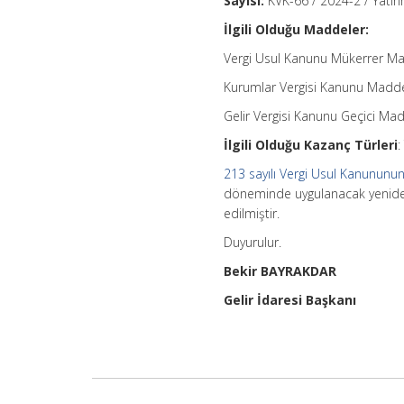
Sayısı:
KVK-66 / 2024-2 / Yatırı
İlgili Olduğu Maddeler:
Vergi Usul Kanunu Mükerrer M
Kurumlar Vergisi Kanunu Madd
Gelir Vergisi Kanunu Geçici Ma
İlgili Olduğu Kazanç Türleri
:
213 sayılı Vergi Usul Kanununu
döneminde uygulanacak yenid
edilmiştir.
Duyurulur.
Bekir BAYRAKDAR
Gelir İdaresi Başkanı