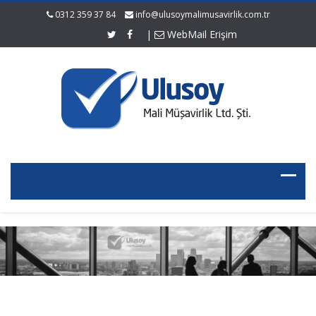
0312 359 37 84
info@ulusoymalimusavirlik.com.tr
|
WebMail Erişim