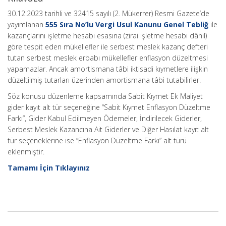
30.12.2023 tarihli ve 32415 sayılı (2. Mükerrer) Resmi Gazete’de
yayımlanan
555 Sıra No’lu Vergi Usul Kanunu Genel Tebliğ
ile
kazançlarını işletme hesabı esasına (zirai işletme hesabı dâhil)
göre tespit eden mükellefler ile serbest meslek kazanç defteri
tutan serbest meslek erbabı mükellefler enflasyon düzeltmesi
yapamazlar. Ancak amortismana tâbi iktisadi kıymetlere ilişkin
düzeltilmiş tutarları üzerinden amortismana tâbi tutabilirler.
Söz konusu düzenleme kapsamında Sabit Kıymet Ek Maliyet
gider kayıt alt tür seçeneğine “Sabit Kıymet Enflasyon Düzeltme
Farkı”, Gider Kabul Edilmeyen Ödemeler, İndirilecek Giderler,
Serbest Meslek Kazancına Ait Giderler ve Diğer Hasılat kayıt alt
tür seçeneklerine ise “Enflasyon Düzeltme Farkı” alt türü
eklenmiştir.
Tamamı İçin Tıklayınız