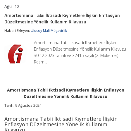
Ağu
12
Amortismana
yorumlar kapalı
Tabii
Amortismana Tabii İktisadi Kıymetlere İlişkin Enflasyon
İktisadi
Düzeltmesine Yönelik Kullanım Kılavuzu
Kıymetlere
İlişkin
Haberi Ekleyen:
Ulusoy Mali Müşavirlik
Enflasyon
Düzeltmesine
Yönelik
Amortismana Tabii İktisadi Kıymetlere İlişkin
Kullanım
Enflasyon Düzeltmesine Yönelik Kullanım Kılavuzu
Kılavuzu
30.12.2023 tarihli ve 32415 sayılı (2. Mükerrer)
için
Resmi..
Amortismana Tabii İktisadi Kıymetlere İlişkin Enflasyon
Düzeltmesine Yönelik Kullanım Kılavuzu
Tarih: 9 Ağustos 2024
Amortismana Tabii İktisadi Kıymetlere İlişkin
Enflasyon Düzeltmesine Yönelik Kullanım
Kılavuzu