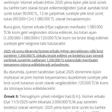
verilmiştir. Hizmet erbabı (H)’nin 2025 yılına ilişkin yıllık brüt ücreti
bu tarihte tam olarak tespit edilemediğinden Şubat ayındaki brüt
ücret tutarı 90.000 TL, 12 ile çarpılmak suretiyle yıllık brüt ücret
tutarı (90.000×12=) 1.080.000 TL olarak hesaplanmıştır.
Buna göre, hizmet erbabı (H)’ye sağlanan menfaatin 1.080.000
TL’lik kısmı gelir vergisinden istisna edilecek, bu tutarı aşan
(1.200.000-1.080.000=) 120.000 TL’lik kısım ise brüte iblağ edilmek
suretiyle gelir vergisine tabi tutulacaktır.
2025 yılı sonu itibarıyla hizmet erbabı (H)’nin gerçekleşen yıllık brüt
ücretinin 1.300.000 TL olduğu tespit edilmiş ve bedelsiz pay senedi
verilmek suretiyle sağlanan 1.200.000 TL tutarındaki menfaatin
tamamının istisna edilebileceği anlaşılmıştır.
Bu durumda, işveren tarafından Şubat 2025 dönemine ilişkin
muhtasar ve prim hizmet beyannamesi düzeltilmek suretiyle yıllık
brüt ücret tutarının ücret olarak vergilendirilen 120.000 TL’lik kısmı
da istisnaya konu edilebilecektir.
Örnek 5:
Teknogirişim şirketi niteliğini haiz (I) A.Ş. hizmet erbabı
(İ)’ye 11/3/2025 tarihi itibarıyla 2.000.000 TL’lik pay senedini
bedelsiz olarak vermiştir. 2025 yılına ilişkin brüt ücreti bu tarihte