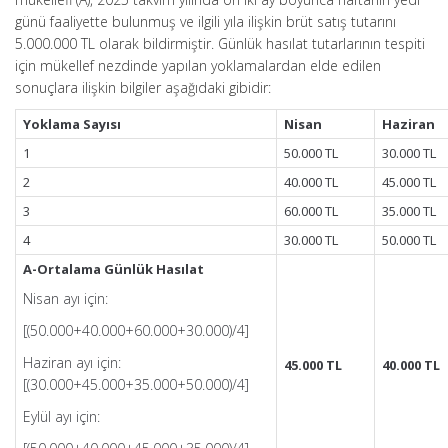
günü faaliyette bulunmuş ve ilgili yıla ilişkin brüt satış tutarını
5.000.000 TL olarak bildirmiştir. Günlük hasılat tutarlarının tespiti
için mükellef nezdinde yapılan yoklamalardan elde edilen
sonuçlara ilişkin bilgiler aşağıdaki gibidir:
Yoklama Sayısı
Nisan
Haziran
1
50.000 TL
30.000 TL
2
40.000 TL
45.000 TL
3
60.000 TL
35.000 TL
4
30.000 TL
50.000 TL
A-Ortalama Günlük Hasılat
Nisan ayı için:
[(50.000+40.000+60.000+30.000)/4]
Haziran ayı için:
45.000 TL
40.000 TL
[(30.000+45.000+35.000+50.000)/4]
Eylül ayı için: