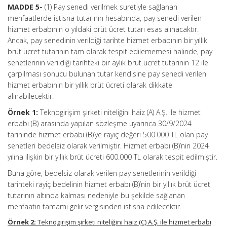
MADDE 5-
(1) Pay senedi verilmek suretiyle sağlanan
menfaatlerde istisna tutarının hesabında, pay senedi verilen
hizmet erbabının o yıldaki brüt ücret tutarı esas alınacaktır.
Ancak, pay senedinin verildiği tarihte hizmet erbabının bir yıllık
brüt ücret tutarının tam olarak tespit edilememesi halinde, pay
senetlerinin verildiği tarihteki bir aylık brüt ücret tutarının 12 ile
çarpılması sonucu bulunan tutar kendisine pay senedi verilen
hizmet erbabının bir yıllık brüt ücreti olarak dikkate
alınabilecektir.
Örnek 1:
Teknogirişim şirketi niteliğini haiz (A) A.Ş. ile hizmet
erbabı (B) arasında yapılan sözleşme uyarınca 30/9/2024
tarihinde hizmet erbabı (B)’ye rayiç değeri 500.000 TL olan pay
senetleri bedelsiz olarak verilmiştir. Hizmet erbabı (B)’nin 2024
yılına ilişkin bir yıllık brüt ücreti 600.000 TL olarak tespit edilmiştir.
Buna göre, bedelsiz olarak verilen pay senetlerinin verildiği
tarihteki rayiç bedelinin hizmet erbabı (B)’nin bir yıllık brüt ücret
tutarının altında kalması nedeniyle bu şekilde sağlanan
menfaatin tamamı gelir vergisinden istisna edilecektir.
Örnek 2:
Teknogirişim şirketi niteliğini haiz (C) A.Ş. ile hizmet erbabı