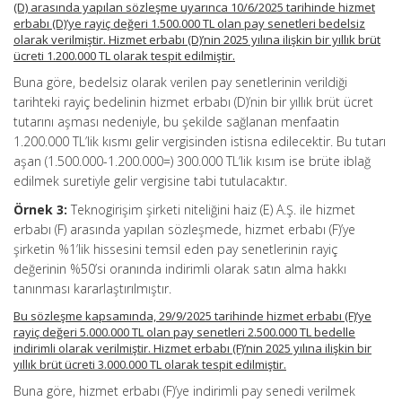
(D) arasında yapılan sözleşme uyarınca 10/6/2025 tarihinde hizmet
erbabı (D)’ye rayiç değeri 1.500.000 TL olan pay senetleri bedelsiz
olarak verilmiştir. Hizmet erbabı (D)’nin 2025 yılına ilişkin bir yıllık brüt
ücreti 1.200.000 TL olarak tespit edilmiştir.
Buna göre, bedelsiz olarak verilen pay senetlerinin verildiği
tarihteki rayiç bedelinin hizmet erbabı (D)’nin bir yıllık brüt ücret
tutarını aşması nedeniyle, bu şekilde sağlanan menfaatin
1.200.000 TL’lik kısmı gelir vergisinden istisna edilecektir. Bu tutarı
aşan (1.500.000-1.200.000=) 300.000 TL’lik kısım ise brüte iblağ
edilmek suretiyle gelir vergisine tabi tutulacaktır.
Örnek 3:
Teknogirişim şirketi niteliğini haiz (E) A.Ş. ile hizmet
erbabı (F) arasında yapılan sözleşmede, hizmet erbabı (F)’ye
şirketin %1’lik hissesini temsil eden pay senetlerinin rayiç
değerinin %50’si oranında indirimli olarak satın alma hakkı
tanınması kararlaştırılmıştır.
Bu sözleşme kapsamında, 29/9/2025 tarihinde hizmet erbabı (F)’ye
rayiç değeri 5.000.000 TL olan pay senetleri 2.500.000 TL bedelle
indirimli olarak verilmiştir. Hizmet erbabı (F)’nin 2025 yılına ilişkin bir
yıllık brüt ücreti 3.000.000 TL olarak tespit edilmiştir.
Buna göre, hizmet erbabı (F)’ye indirimli pay senedi verilmek