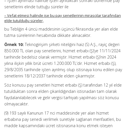
– İşten ayrılması halinde işten ayrıldıktan sonraki dönemde pay
senetlerini elinde tuttuğu süreler ile
– Vefat etmesi halinde ise bu pay senetlerinin mirasçılar tarafından
elde tutulduğu süreler,
bu Tebliğin 4 üncü maddesinin üçüncü fıkrasında yer alan elde
tutma sürelerinin hesabında dikkate alınacaktır.
Örnek 10:
Teknogirişim şirketi niteliğini haiz (S) A.Ş., rayiç değeri
850.000 TL olan pay senetlerini, hizmet erbabı (Ş)’ye 11/11/2024
tarihinde bedelsiz olarak vermiştir. Hizmet erbabı (Ş)’nin 2024
yılına ilişkin yıllık brüt ücreti 1.200.000 TL’dir. Hizmet erbabı (Ş),
29/8/2035 tarihinde işten ayrılmış olup istisnaya konu edilen pay
senetlerini 18/12/2037 tarihinde elden çıkarmıştır.
Söz konusu pay senetleri hizmet erbabı (Ş) tarafından 12 yıl elde
tutulduktan sonra elden çıkarıldığından istisnadan tam olarak
faydalanılabilecek ve gelir vergisi tarhiyatı yapılması söz konusu
olmayacaktır.
(9) 193 sayılı Kanunun 17 nci maddesinde yer alan hizmet
erbabına pay senedi verilmek suretiyle sağlanan menfaatleri, bu
madde kapsamındaki ücret istisnasına konu etmek isteyen