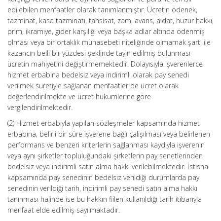
edilebilen menfaatler olarak tanımlanmıştır. Ücretin ödenek,
tazminat, kasa tazminatı, tahsisat, zam, avans, aidat, huzur hakkı,
prim, ikramiye, gider karşılığı veya başka adlar altında ödenmiş
olması veya bir ortaklık münasebeti niteliğinde olmamak şartı ile
kazancın belli bir yüzdesi şeklinde tayin edilmiş bulunması
ücretin mahiyetini değiştirmemektedir. Dolayısıyla işverenlerce
hizmet erbabına bedelsiz veya indirimli olarak pay senedi
verilmek suretiyle sağlanan menfaatler de ücret olarak
değerlendirilmekte ve ücret hükümlerine göre
vergilendirilmektedir.
(2) Hizmet erbabıyla yapılan sözleşmeler kapsamında hizmet
erbabına, belirli bir süre işverene bağlı çalışılması veya belirlenen
performans ve benzeri kriterlerin sağlanması kaydıyla işverenin
veya aynı şirketler topluluğundaki şirketlerin pay senetlerinden
bedelsiz veya indirimli satın alma hakkı verilebilmektedir. İstisna
kapsamında pay senedinin bedelsiz verildiği durumlarda pay
senedinin verildiği tarih, indirimli pay senedi satın alma hakkı
tanınması halinde ise bu hakkın fiilen kullanıldığı tarih itibarıyla
menfaat elde edilmiş sayılmaktadır.