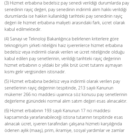
(3) Hizmet erbabına bedelsiz pay senedi verildiği durumlarda pay
senedinin rayiç değeri, pay senedinin indirimli alım hakkı verildiği
durumlarda ise hakkın kullanıldığı tarihteki pay senedinin rayiç
değeri ile hizmet erbabına maliyeti arasındaki fark, ücret olarak
kabul edilmektedir.
(4) Sanayi ve Teknoloji Bakanlığınca belirlenen kriterlere göre
teknogirişim şirketi niteliğini haiz işverenlerce hizmet erbabına
bedelsiz veya indirimli olarak verilen ve ücret niteliğinde olduğu
kabul edilen pay senetlerinin, verildiği tarihteki rayiç değerinin
hizmet erbabının o yıldaki bir yıllık brüt ücret tutarını aşmayan
kısmı gelir vergisinden istisnadır.
(5) Hizmet erbabına bedelsiz veya indirimli olarak verilen pay
senetlerinin rayiç değerinin tespitinde, 213 sayılı Kanunun
mükerrer 266 ncı maddesi uyarınca söz konusu pay senetlerinin
değerleme günündeki normal alım satım değeri esas alınacaktır.
(6) Hizmet erbabının 193 sayılı Kanunun 17 nci maddesi
kapsamında yararlanabileceği istisna tutarının tespitinde esas
alınacak ücret, işveren tarafından çalışana hizmeti karşılığında
ödenen aylık (maaş), prim, ikramiye, sosyal yardımlar ve zamlar