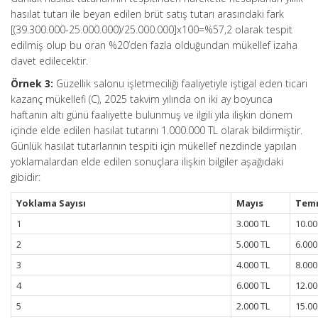
hasılat tutarı ile beyan edilen brüt satış tutarı arasındaki fark
[(39.300.000-25.000.000)/25.000.000]x100=%57,2 olarak tespit
edilmiş olup bu oran %20’den fazla olduğundan mükellef izaha
davet edilecektir.
Örnek 3:
Güzellik salonu işletmeciliği faaliyetiyle iştigal eden ticari
kazanç mükellefi (C), 2025 takvim yılında on iki ay boyunca
haftanın altı günü faaliyette bulunmuş ve ilgili yıla ilişkin dönem
içinde elde edilen hasılat tutarını 1.000.000 TL olarak bildirmiştir.
Günlük hasılat tutarlarının tespiti için mükellef nezdinde yapılan
yoklamalardan elde edilen sonuçlara ilişkin bilgiler aşağıdaki
gibidir:
Yoklama Sayısı
Mayıs
Tem
1
3.000 TL
10.00
2
5.000 TL
6.000
3
4.000 TL
8.000
4
6.000 TL
12.00
5
2.000 TL
15.00