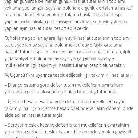
yapılan günlerde belirlenen günlük hasılat tutarlarının toplamı,
yoklama yapılan gün sayısına bölünerek “günlük ortalama hasılat”
tutarı belirlenecek ve günlük ortalama hasılat tutarları, tespit
yapılan ayda çalışılan gün sayısıyla çarpılmak suretiyle yoklama
yapılan ayın hasılat tutarı tespit edilecektir.
(3) Yoklama yapılan aylara ilişkin aylık hasılat tutarlarının toplamı
tespit yapılan ay sayısına bölünmek suretiyle “aylık ortalama
hasılat” tutarı tespit edilecek ve aylık ortalama hasılat tutarı, ilgili
yılda faaliyette bulunulan ay sayısıyla çarpılmak suretiyle
mükelleflerin ilgili takvim yılı hasılat tutarları tespit olunacaktır.
(4) Üçüncü fıkra uyarınca tespit edilecek ilgili takvim yılı hasılatları;
– Bilanço esasına göre defter tutan mükelleflerin aynı takvim
yılına ilişkin gelir tablosunda yer alan brüt satış tutarlarıyla,
– İşletme hesabı esasına göre defter tutan mükelleflerin aynı
takvim yılına ilişkin işletme hesap özetinde yer alan dönem içinde
elde edilen hasılat tutarlarıyla,
– Serbest meslek kazanç defteri tutan mükelleflerin aynı takvim
yılına ilişkin serbest meslek kazanç bildiriminde yer alan gayrisafi