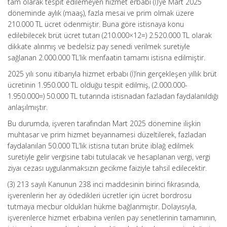
tam olarak tespit edilemeyen hizmet erbabı (İ)’ye Mart 2025
döneminde aylık (maaş), fazla mesai ve prim olmak üzere
210.000 TL ücret ödenmiştir. Buna göre istisnaya konu
edilebilecek brüt ücret tutarı (210.000×12=) 2.520.000 TL olarak
dikkate alınmış ve bedelsiz pay senedi verilmek suretiyle
sağlanan 2.000.000 TL’lik menfaatin tamamı istisna edilmiştir.
2025 yılı sonu itibarıyla hizmet erbabı (İ)’nin gerçekleşen yıllık brüt
ücretinin 1.950.000 TL olduğu tespit edilmiş, (2.000.000-
1.950.000=) 50.000 TL tutarında istisnadan fazladan faydalanıldığı
anlaşılmıştır.
Bu durumda, işveren tarafından Mart 2025 dönemine ilişkin
muhtasar ve prim hizmet beyannamesi düzeltilerek, fazladan
faydalanılan 50.000 TL’lik istisna tutarı brüte iblağ edilmek
suretiyle gelir vergisine tabi tutulacak ve hesaplanan vergi, vergi
ziyaı cezası uygulanmaksızın gecikme faiziyle tahsil edilecektir.
(3) 213 sayılı Kanunun 238 inci maddesinin birinci fıkrasında,
işverenlerin her ay ödedikleri ücretler için ücret bordrosu
tutmaya mecbur oldukları hükme bağlanmıştır. Dolayısıyla,
işverenlerce hizmet erbabına verilen pay senetlerinin tamamının,