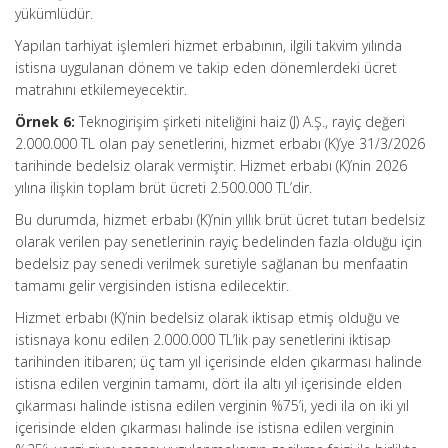
yükümlüdür.
Yapılan tarhiyat işlemleri hizmet erbabının, ilgili takvim yılında
istisna uygulanan dönem ve takip eden dönemlerdeki ücret
matrahını etkilemeyecektir.
Örnek 6:
Teknogirişim şirketi niteliğini haiz (J) A.Ş., rayiç değeri
2.000.000 TL olan pay senetlerini, hizmet erbabı (K)’ye 31/3/2026
tarihinde bedelsiz olarak vermiştir. Hizmet erbabı (K)’nin 2026
yılına ilişkin toplam brüt ücreti 2.500.000 TL’dir.
Bu durumda, hizmet erbabı (K)’nin yıllık brüt ücret tutarı bedelsiz
olarak verilen pay senetlerinin rayiç bedelinden fazla olduğu için
bedelsiz pay senedi verilmek suretiyle sağlanan bu menfaatin
tamamı gelir vergisinden istisna edilecektir.
Hizmet erbabı (K)’nin bedelsiz olarak iktisap etmiş olduğu ve
istisnaya konu edilen 2.000.000 TL’lik pay senetlerini iktisap
tarihinden itibaren; üç tam yıl içerisinde elden çıkarması halinde
istisna edilen verginin tamamı, dört ila altı yıl içerisinde elden
çıkarması halinde istisna edilen verginin %75’i, yedi ila on iki yıl
içerisinde elden çıkarması halinde ise istisna edilen verginin