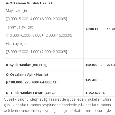
A-Ortalama Günlük Hasılat
Mayıs ayı için:
[(3.000+5.000+4.000+6.000+2.000)/5]
Temmuz ayı için:
4.000 TL
10.2
[(10.000+6.000+8.000+12.000+15.000)/5]
Ekim ayı için:
[(5.000+2.000+1.000+2.000+2.000)/5]
B-Aylık Hasılat [Ax(31-4)]
108.000 TL
275.
C- Ortalama Aylık Hasılat
149.400 TL
[(108.000+275.400+64.800)/3]
D- Yıllık Hasılat Tutarı (Cx12)
1.792.800 TL
Güzellik salonu işletmeciliği faaliyetiyle iştigal eden mükellef (C)’nin
günlük hasılat tutarının tespitinden hareketle yıllık hasılat tutarının
belirlenmesinde fiilen çalışılan gün sayısı dikkate alınmak suretiyle