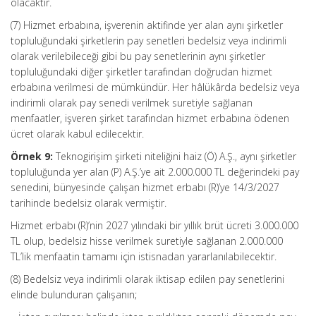
olacaktır.
(7) Hizmet erbabına, işverenin aktifinde yer alan aynı şirketler
topluluğundaki şirketlerin pay senetleri bedelsiz veya indirimli
olarak verilebileceği gibi bu pay senetlerinin aynı şirketler
topluluğundaki diğer şirketler tarafından doğrudan hizmet
erbabına verilmesi de mümkündür. Her hâlükârda bedelsiz veya
indirimli olarak pay senedi verilmek suretiyle sağlanan
menfaatler, işveren şirket tarafından hizmet erbabına ödenen
ücret olarak kabul edilecektir.
Örnek 9:
Teknogirişim şirketi niteliğini haiz (Ö) A.Ş., aynı şirketler
topluluğunda yer alan (P) A.Ş.’ye ait 2.000.000 TL değerindeki pay
senedini, bünyesinde çalışan hizmet erbabı (R)’ye 14/3/2027
tarihinde bedelsiz olarak vermiştir.
Hizmet erbabı (R)’nin 2027 yılındaki bir yıllık brüt ücreti 3.000.000
TL olup, bedelsiz hisse verilmek suretiyle sağlanan 2.000.000
TL’lik menfaatin tamamı için istisnadan yararlanılabilecektir.
(8) Bedelsiz veya indirimli olarak iktisap edilen pay senetlerini
elinde bulunduran çalışanın;