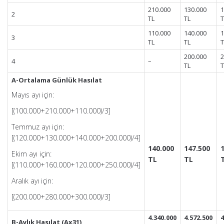
210.000
130.000
1
2
TL
TL
T
110.000
140.000
1
3
TL
TL
T
200.000
2
4
–
TL
T
A-Ortalama Günlük Hasılat
Mayıs ayı için:
[(100.000+210.000+110.000)/3]
Temmuz ayı için:
[(120.000+130.000+140.000+200.000)/4]
140.000
147.500
Ekim ayı için:
TL
TL
[(110.000+160.000+120.000+250.000)/4]
Aralık ayı için:
[(200.000+280.000+300.000)/3]
4.340.000
4.572.500
4
B-Aylık Hasılat (Ax31)