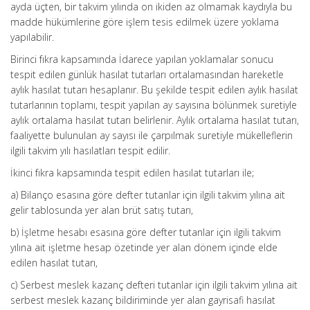
ayda üçten, bir takvim yılında on ikiden az olmamak kaydıyla bu
madde hükümlerine göre işlem tesis edilmek üzere yoklama
yapılabilir.
Birinci fıkra kapsamında İdarece yapılan yoklamalar sonucu
tespit edilen günlük hasılat tutarları ortalamasından hareketle
aylık hasılat tutarı hesaplanır. Bu şekilde tespit edilen aylık hasılat
tutarlarının toplamı, tespit yapılan ay sayısına bölünmek suretiyle
aylık ortalama hasılat tutarı belirlenir. Aylık ortalama hasılat tutarı,
faaliyette bulunulan ay sayısı ile çarpılmak suretiyle mükelleflerin
ilgili takvim yılı hasılatları tespit edilir.
İkinci fıkra kapsamında tespit edilen hasılat tutarları ile;
a) Bilanço esasına göre defter tutanlar için ilgili takvim yılına ait
gelir tablosunda yer alan brüt satış tutarı,
b) İşletme hesabı esasına göre defter tutanlar için ilgili takvim
yılına ait işletme hesap özetinde yer alan dönem içinde elde
edilen hasılat tutarı,
c) Serbest meslek kazanç defteri tutanlar için ilgili takvim yılına ait
serbest meslek kazanç bildiriminde yer alan gayrisafi hasılat