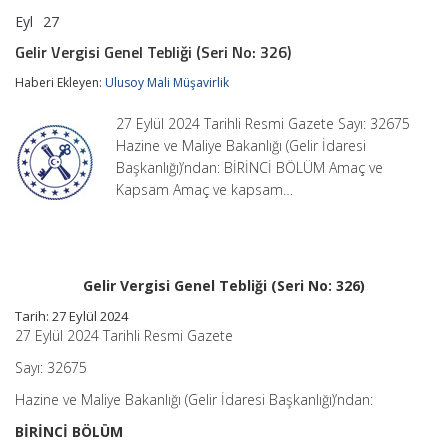
Eyl
27
Gelir
yorumlar kapalı
Vergisi
Gelir Vergisi Genel Tebliği (Seri No: 326)
Genel
Tebliği
Haberi Ekleyen:
Ulusoy Mali Müşavirlik
(Seri
No:
27 Eylül 2024 Tarihli Resmi Gazete Sayı: 32675
326)
için
Hazine ve Maliye Bakanlığı (Gelir İdaresi
Başkanlığı)’ndan: BİRİNCİ BÖLÜM Amaç ve
Kapsam Amaç ve kapsam…
Gelir Vergisi Genel Tebliği (Seri No: 326)
Tarih: 27 Eylül 2024
27 Eylül 2024 Tarihli Resmi Gazete
Sayı: 32675
Hazine ve Maliye Bakanlığı (Gelir İdaresi Başkanlığı)’ndan:
BİRİNCİ BÖLÜM