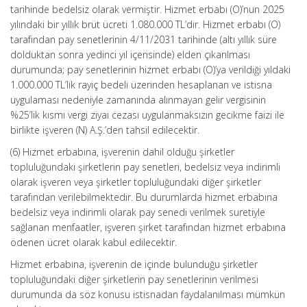
tarihinde bedelsiz olarak vermiştir. Hizmet erbabı (O)’nun 2025
yılındaki bir yıllık brüt ücreti 1.080.000 TL’dir. Hizmet erbabı (O)
tarafından pay senetlerinin 4/11/2031 tarihinde (altı yıllık süre
dolduktan sonra yedinci yıl içerisinde) elden çıkarılması
durumunda; pay senetlerinin hizmet erbabı (O)’ya verildiği yıldaki
1.000.000 TL’lik rayiç bedeli üzerinden hesaplanan ve istisna
uygulaması nedeniyle zamanında alınmayan gelir vergisinin
%25’lik kısmı vergi ziyaı cezası uygulanmaksızın gecikme faizi ile
birlikte işveren (N) A.Ş.’den tahsil edilecektir.
(6) Hizmet erbabına, işverenin dahil olduğu şirketler
topluluğundaki şirketlerin pay senetleri, bedelsiz veya indirimli
olarak işveren veya şirketler topluluğundaki diğer şirketler
tarafından verilebilmektedir. Bu durumlarda hizmet erbabına
bedelsiz veya indirimli olarak pay senedi verilmek suretiyle
sağlanan menfaatler, işveren şirket tarafından hizmet erbabına
ödenen ücret olarak kabul edilecektir.
Hizmet erbabına, işverenin de içinde bulunduğu şirketler
topluluğundaki diğer şirketlerin pay senetlerinin verilmesi
durumunda da söz konusu istisnadan faydalanılması mümkün