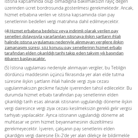
istisna kapsamında olup olmadığına bakılmaksızın rayiç değeri
üzerinden ücret bordrosunda gösterilmesi gerekmektedir. Ancak,
hizmet erbabına verilen ve istisna kapsamında olan pay
senetlerinin bedelleri vergi matrahına dahil edilmeyecektir.
(4) Hizmet erbabına bedelsiz veya indirimli olarak verilen pay
senetleri dolayısıyla yararlanılan istisnaya ilişkin şartların ihlali
halinde istisna uygulaması nedeniyle alınmayan vergilere ilişkin
zamanaşımı süresi, söz konusu pay senetlerinin hizmet erbabı
tarafından elden çıkarıldığı tarihi takip eden takvim yılı başından
itibaren başlayacaktır.
(5) İstisna uygulaması nedeniyle alınmayan vergiler, bu Tebliğin
dördüncü maddesinin üçüncü fıkrasında yer alan elde tutma
süresine ilişkin şartların ihlali halinde vergi ziyaı cezası
uygulanmaksızın gecikme faiziyle işverenden tahsil edilecektir. Bu
durumda hizmet erbabı tarafından pay senetlerinin elden
çıkarıldığı tarih esas alınarak istisnanın uygulandığı döneme ilişkin
vergi dairesince vergi ziyaı cezası kesilmeksizin gerekli gelir vergisi
tarhiyatı yapılacaktır. Ayrıca istisnanın uygulandığı döneme ait
muhtasar ve prim hizmet beyannamesinin düzeltilmesi
gerekmeyecektir. İşveren, çalışanın pay senetlerini elden
çıkardığını vergi dairesine Ek-2’de yer alan dilekçe ile bildirmekle