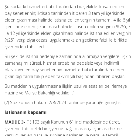
Şu kadar ki hizmet erbabı tarafından bu şekilde iktisap edilen
pay senetlerinin; iktisap tarihinden itibaren 3 tam yıl içerisinde
elden çıkarılması halinde istisna edilen verginin tamamı, 4 ila 6 yıl
içerisinde elden çıkarılması halinde istisna edilen verginin %75’i, 7
ila 12 yıl içerisinde elden çıkarılması halinde istisna edilen verginin
%25’i, vergi ziyaı cezası uygulanmaksızın gecikme faizi ile birlikte
işverenden tahsil edilir.
Bu şekilde istisna nedeniyle zamanında alınmayan vergilere ilişkin
zamanaşımı süresi, hizmet erbabına bedelsiz veya indirimli
olarak verilen pay senetlerinin hizmet erbabı tarafından elden
çıkarıldığı tarihi takip eden takvim yılı başından itibaren başlar.
Bu maddenin uygulanmasına ilişkin usul ve esasları belirlemeye
Hazine ve Maliye Bakanlığı yetkilidir.”
(2) Söz konusu hüküm 2/8/2024 tarihinde yürürlüğe girmiştir.
İstisnanın kapsamı
MADDE 3-
(1) 193 sayılı Kanunun 61 inci maddesinde ücret,
işverene tabi belirli bir işyerine bağlı olarak çalışanlara hizmet
karşılığı verilen para ve ayınlarla sağlanan ve para ile temsil