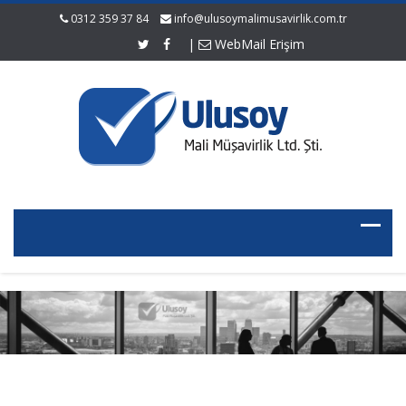
0312 359 37 84
info@ulusoymalimusavirlik.com.tr
|
WebMail Erişim