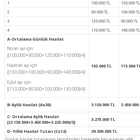
1
100.000 TL
130.000 TL
2
90.000 TL
100.000 TL
3
120.000 TL
90.000 TL
4
110.000 TL
140.000 TL
A-Ortalama Günlük Hasılat
Nisan ayı için:
[(100.000+90.000+120.000+110.000)/4]
Haziran ayı için:
105.000 TL
115.000 T
[(130.000+100.000+90.000+140.000)/4]
Eylül ayı için:
[(110.000+90.000+100.000+130.000)/4]
B-Aylık Hasılat (Ax30)
3.150.000 TL
3.450.000
C- Ortalama Aylık Hasılat
3.275.000 TL
[(3.150.000+3.450.000+3.225.000)/3]
D- Yıllık Hasılat Tutarı (Cx12)
39.300.000 TL
Günlük hasılat tutarlarının tespitinden hareketle hesaplanan yıllık