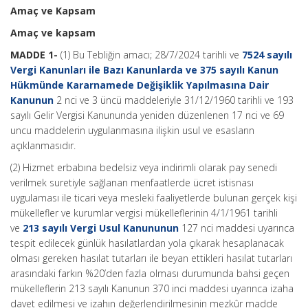
Amaç ve Kapsam
Amaç ve kapsam
MADDE 1-
(1) Bu Tebliğin amacı; 28/7/2024 tarihli ve
7524 sayılı
Vergi Kanunları ile Bazı Kanunlarda ve 375 sayılı Kanun
Hükmünde Kararnamede Değişiklik Yapılmasına Dair
Kanunun
2 nci ve 3 üncü maddeleriyle 31/12/1960 tarihli ve 193
sayılı Gelir Vergisi Kanununda yeniden düzenlenen 17 nci ve 69
uncu maddelerin uygulanmasına ilişkin usul ve esasların
açıklanmasıdır.
(2) Hizmet erbabına bedelsiz veya indirimli olarak pay senedi
verilmek suretiyle sağlanan menfaatlerde ücret istisnası
uygulaması ile ticari veya mesleki faaliyetlerde bulunan gerçek kişi
mükellefler ve kurumlar vergisi mükelleflerinin 4/1/1961 tarihli
ve
213 sayılı Vergi Usul Kanununun
127 nci maddesi uyarınca
tespit edilecek günlük hasılatlardan yola çıkarak hesaplanacak
olması gereken hasılat tutarları ile beyan ettikleri hasılat tutarları
arasındaki farkın %20’den fazla olması durumunda bahsi geçen
mükelleflerin 213 sayılı Kanunun 370 inci maddesi uyarınca izaha
davet edilmesi ve izahın değerlendirilmesinin mezkûr madde