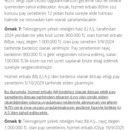
%25’i, vergi ziyaı cezası uygulanmaksızın gecikme faizi ile birlikte
işverenden tahsil edilecektir. Ancak, hizmet erbabı (K)’nin söz
konusu pay senetlerini 12 yıldan fazla süreyle elde tutması
halinde ise istisnadan tam olarak yararlanılacaktır.
Örnek 7:
Teknogirişim şirketi niteliğini haiz (L) A.Ş. tarafından
2024 yılındaki bir yıllık brüt ücreti 900.000 TL olan hizmet erbabı
(M)’ye, rayiç değeri 1.000.000 TL olan pay senetleri 3/9/2024
tarihinde bedelsiz olarak verilmiştir. Pay senetlerinin rayiç
bedelinin 900.000 TL’si gelir vergisinden istisna edilmiş, kalan
100.000 TL’lik kısım ise net ücret sayılarak brüte iblağ edilmek
suretiyle vergilendirilmiştir.
Hizmet erbabı (M), (L) A.Ş.’den bedelsiz olarak iktisap ettiği pay
senetlerini 5/10/2029 tarihinde elden çıkarmıştır.
Bu durumda, hizmet erbabı (M) bedelsiz olarak iktisap ettiği pay
senetlerini iktisap tarihinden itibaren 6 ncı yılın içinde elden
çıkardığından istisna uygulaması nedeniyle alınmayan vergilerin
%75’i vergi ziyaı cezası uygulanmaksızın gecikme faiziyle birlikte (L)
A.Ş.’den tahsil edilecektir.
Örnek 8:
Teknogirişim şirketi niteliğini haiz (N) A.Ş., rayiç değeri
1.000.000 TL olan pay senetlerini, hizmet erbabı (O)’ya 16/9/2025