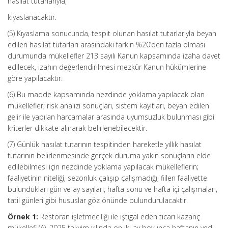
hasılat tutarlarıyla,
kıyaslanacaktır.
(5) Kıyaslama sonucunda, tespit olunan hasılat tutarlarıyla beyan
edilen hasılat tutarları arasındaki farkın %20’den fazla olması
durumunda mükellefler 213 sayılı Kanun kapsamında izaha davet
edilecek, izahın değerlendirilmesi mezkûr Kanun hükümlerine
göre yapılacaktır.
(6) Bu madde kapsamında nezdinde yoklama yapılacak olan
mükellefler; risk analizi sonuçları, sistem kayıtları, beyan edilen
gelir ile yapılan harcamalar arasında uyumsuzluk bulunması gibi
kriterler dikkate alınarak belirlenebilecektir.
(7) Günlük hasılat tutarının tespitinden hareketle yıllık hasılat
tutarının belirlenmesinde gerçek duruma yakın sonuçların elde
edilebilmesi için nezdinde yoklama yapılacak mükelleflerin;
faaliyetinin niteliği, sezonluk çalışıp çalışmadığı, fiilen faaliyette
bulundukları gün ve ay sayıları, hafta sonu ve hafta içi çalışmaları,
tatil günleri gibi hususlar göz önünde bulundurulacaktır.
Örnek 1:
Restoran işletmeciliği ile iştigal eden ticari kazanç
mükellefi (A), 2025 takvim yılında on iki ay boyunca haftanın yedi