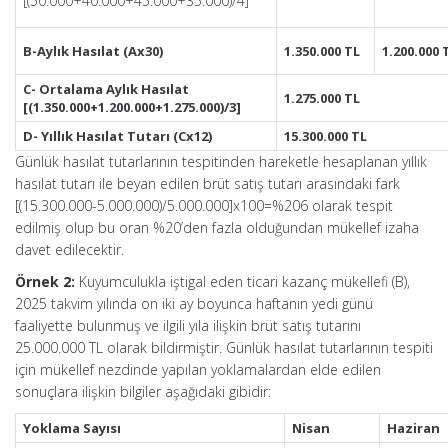
[(50.000+40.000+45.000+35.000)/4]
B-Aylık Hasılat (Ax30)
1.350.000 TL
1.200.000 
C- Ortalama Aylık Hasılat
1.275.000 TL
[(1.350.000+1.200.000+1.275.000)/3]
D- Yıllık Hasılat Tutarı (Cx12)
15.300.000 TL
Günlük hasılat tutarlarının tespitinden hareketle hesaplanan yıllık
hasılat tutarı ile beyan edilen brüt satış tutarı arasındaki fark
[(15.300.000-5.000.000)/5.000.000]x100=%206 olarak tespit
edilmiş olup bu oran %20’den fazla olduğundan mükellef izaha
davet edilecektir.
Örnek 2:
Kuyumculukla iştigal eden ticari kazanç mükellefi (B),
2025 takvim yılında on iki ay boyunca haftanın yedi günü
faaliyette bulunmuş ve ilgili yıla ilişkin brüt satış tutarını
25.000.000 TL olarak bildirmiştir. Günlük hasılat tutarlarının tespiti
için mükellef nezdinde yapılan yoklamalardan elde edilen
sonuçlara ilişkin bilgiler aşağıdaki gibidir:
Yoklama Sayısı
Nisan
Haziran