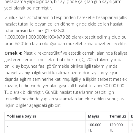
hesaplama yapıldığından, bir ay içinde çalışılan gün sayısı yirmi
yedi olarak belirlenmiştir.
Günlük hasılat tutarlarının tespitinden hareketle hesaplanan yıllık
hasılat tutarı ile beyan edilen dönem içinde elde edilen hasılat
tutarı arasındaki fark [(1.792.800-
1.000.000)/1.000.000]x100=%79,28 olarak tespit edilmiş olup bu
oran %20’den fazla olduğundan mükellef izaha davet edilecektir.
Örnek 4:
Plastik, rekonstrüktif ve estetik cerrahi alanında faaliyet
gösteren serbest meslek erbabı hekim (D), 2025 takvim yılında
on iki ay boyunca faal görünmekle birlikte ilgili takvim yılında
faaliyet alanıyla ilgili sertifika almak üzere dört ay süreyle yurt
dışında eğitim seminerine katılmış, ilgili yıla ilişkin serbest meslek
kazanç bildiriminde yer alan gayrisafi hasılat tutarını 30.000.000
TL olarak bildirmiştir. Günlük hasılat tutarlarının tespiti için
mükellef nezdinde yapılan yoklamalardan elde edilen sonuçlara
ilişkin bilgiler aşağıdaki gibidir:
Yoklama Sayısı
Mayıs
Temmuz
100.000
120.000
1
1
TL
TL
T