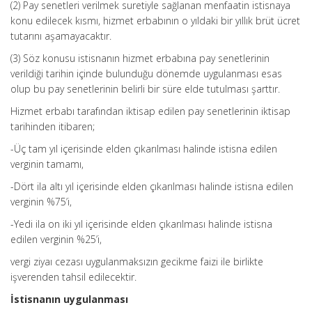
(2) Pay senetleri verilmek suretiyle sağlanan menfaatin istisnaya
konu edilecek kısmı, hizmet erbabının o yıldaki bir yıllık brüt ücret
tutarını aşamayacaktır.
(3) Söz konusu istisnanın hizmet erbabına pay senetlerinin
verildiği tarihin içinde bulunduğu dönemde uygulanması esas
olup bu pay senetlerinin belirli bir süre elde tutulması şarttır.
Hizmet erbabı tarafından iktisap edilen pay senetlerinin iktisap
tarihinden itibaren;
-Üç tam yıl içerisinde elden çıkarılması halinde istisna edilen
verginin tamamı,
-Dört ila altı yıl içerisinde elden çıkarılması halinde istisna edilen
verginin %75’i,
-Yedi ila on iki yıl içerisinde elden çıkarılması halinde istisna
edilen verginin %25’i,
vergi ziyaı cezası uygulanmaksızın gecikme faizi ile birlikte
işverenden tahsil edilecektir.
İstisnanın uygulanması