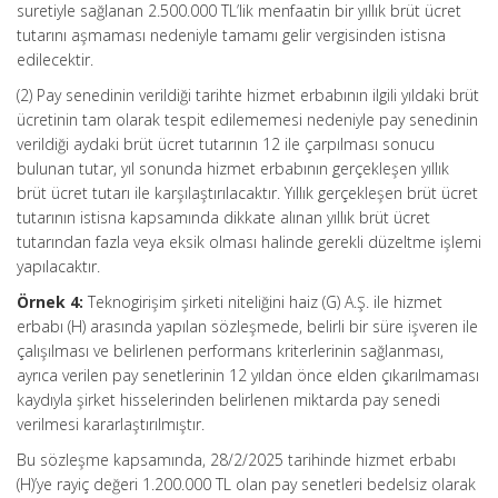
suretiyle sağlanan 2.500.000 TL’lik menfaatin bir yıllık brüt ücret
tutarını aşmaması nedeniyle tamamı gelir vergisinden istisna
edilecektir.
(2) Pay senedinin verildiği tarihte hizmet erbabının ilgili yıldaki brüt
ücretinin tam olarak tespit edilememesi nedeniyle pay senedinin
verildiği aydaki brüt ücret tutarının 12 ile çarpılması sonucu
bulunan tutar, yıl sonunda hizmet erbabının gerçekleşen yıllık
brüt ücret tutarı ile karşılaştırılacaktır. Yıllık gerçekleşen brüt ücret
tutarının istisna kapsamında dikkate alınan yıllık brüt ücret
tutarından fazla veya eksik olması halinde gerekli düzeltme işlemi
yapılacaktır.
Örnek 4:
Teknogirişim şirketi niteliğini haiz (G) A.Ş. ile hizmet
erbabı (H) arasında yapılan sözleşmede, belirli bir süre işveren ile
çalışılması ve belirlenen performans kriterlerinin sağlanması,
ayrıca verilen pay senetlerinin 12 yıldan önce elden çıkarılmaması
kaydıyla şirket hisselerinden belirlenen miktarda pay senedi
verilmesi kararlaştırılmıştır.
Bu sözleşme kapsamında, 28/2/2025 tarihinde hizmet erbabı
(H)’ye rayiç değeri 1.200.000 TL olan pay senetleri bedelsiz olarak