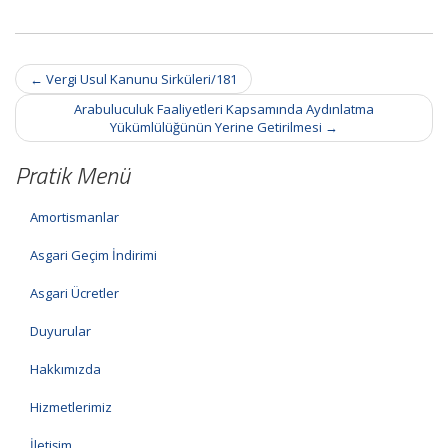
Post
←
Vergi Usul Kanunu Sirküleri/181
navigation
Arabuluculuk Faaliyetleri Kapsamında Aydınlatma
Yükümlülüğünün Yerine Getirilmesi
→
Pratik Menü
Amortismanlar
Asgari Geçim İndirimi
Asgari Ücretler
Duyurular
Hakkımızda
Hizmetlerimiz
İletişim