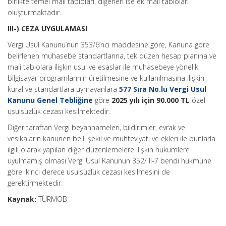
birlikte temel mali tabloları, diğerleri ise ek mali tabloları
oluşturmaktadır.
III-) CEZA UYGULAMASI
Vergi Usul Kanunu’nun 353/6’ncı maddesine göre, Kanuna göre
belirlenen muhasebe standartlarına, tek düzen hesap planına ve
mali tablolara ilişkin usul ve esaslar ile muhasebeye yönelik
bilgisayar programlarının üretilmesine ve kullanılmasına ilişkin
kural ve standartlara uymayanlara
577 Sıra No.lu Vergi Usul
Kanunu Genel Tebliğine
göre
2025 yılı için 90.000 TL
özel
usulsüzlük cezası kesilmektedir.
Diğer taraftan Vergi beyannameleri, bildirimler, evrak ve
vesikaların kanunen belli şekil ve muhteviyatı ve ekleri ile bunlarla
ilgili olarak yapılan diğer düzenlemelere ilişkin hükümlere
uyulmamış olması Vergi Usul Kanunun 352/ II-7 bendi hükmüne
göre ikinci derece usulsüzlük cezası kesilmesini de
gerektirmektedir.
Kaynak:
TÜRMOB