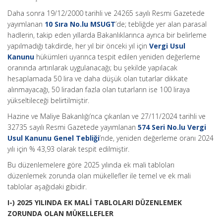
Daha sonra 19/12/2000 tarihli ve 24265 sayılı Resmi Gazetede
yayımlanan
10 Sıra No.lu MSUGT
’de; tebliğde yer alan parasal
hadlerin, takip eden yıllarda Bakanlıklarınca ayrıca bir belirleme
yapılmadığı takdirde, her yıl bir önceki yıl için
Vergi Usul
Kanunu
hükümleri uyarınca tespit edilen yeniden değerleme
oranında artırılarak uygulanacağı; bu şekilde yapılacak
hesaplamada 50 lira ve daha düşük olan tutarlar dikkate
alınmayacağı, 50 liradan fazla olan tutarların ise 100 liraya
yükseltileceği belirtilmiştir.
Hazine ve Maliye Bakanlığı’nca çıkarılan ve 27/11/2024 tarihli ve
32735 sayılı Resmi Gazetede yayımlanan
574 Seri No.lu Vergi
Usul Kanunu Genel Tebliği
’nde, yeniden değerleme oranı 2024
yılı için % 43,93 olarak tespit edilmiştir.
Bu düzenlemelere göre 2025 yılında ek mali tabloları
düzenlemek zorunda olan mükellefler ile temel ve ek mali
tablolar aşağıdaki gibidir.
I-) 2025 YILINDA EK MALİ TABLOLARI DÜZENLEMEK
ZORUNDA OLAN MÜKELLEFLER