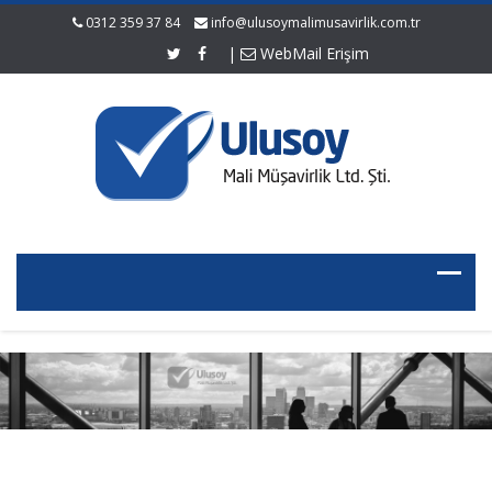
0312 359 37 84
info@ulusoymalimusavirlik.com.tr
|
WebMail Erişim