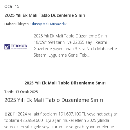
Oca
15
2025
yorumlar kapalı
Yılı
2025 Yılı Ek Mali Tablo Düzenleme Sınırı
Ek
Mali
Haberi Ekleyen:
Ulusoy Mali Müşavirlik
Tablo
Düzenleme
2025 Yılı Ek Mali Tablo Düzenleme Sınırı
Sınırı
için
18/09/1994 tarihli ve 22055 sayılı Resmi
Gazetede yayımlanan 3 Sıra No.lu Muhasebe
Sistemi Uygulama Genel Teb…
2025 Yılı Ek Mali Tablo Düzenleme Sınırı
Tarih: 13 Ocak 2025
2025 Yılı Ek Mali Tablo Düzenleme Sınırı
ÖZET:
2024 yılı aktif toplamı 191.697.100 TL veya net satışlar
toplamı 425.989.600 TL’yi aşan mükelleflerin 2025 yılında
verecekleri yıllık gelir veya kurumlar vergisi beyannamelerine