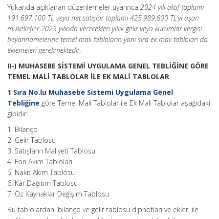
Yukarıda açıklanan düzenlemeler uyarınca
2024 yılı aktif toplamı
191.697.100 TL veya net satışlar toplamı 425.989.600 TL’yi aşan
mükellefler 2025 yılında verecekleri yıllık gelir veya kurumlar vergisi
beyannamelerine temel mali tabloların yanı sıra ek mali tabloları da
eklemeleri gerekmektedir.
II-) MUHASEBE SİSTEMİ UYGULAMA GENEL TEBLİĞİNE GÖRE
TEMEL MALİ TABLOLAR İLE EK MALİ TABLOLAR
1 Sıra No.lu Muhasebe Sistemi Uygulama Genel
Tebliğine
göre Temel Mali Tablolar ile Ek Mali Tablolar aşağıdaki
gibidir:
1. Bilanço
2. Gelir Tablosu
3. Satışların Maliyeti Tablosu
4. Fon Akım Tabloları
5. Nakit Akım Tablosu
6. Kâr Dağıtım Tablosu
7. Öz Kaynaklar Değişim Tablosu
Bu tablolardan, bilanço ve gelir tablosu dipnotları ve ekleri ile