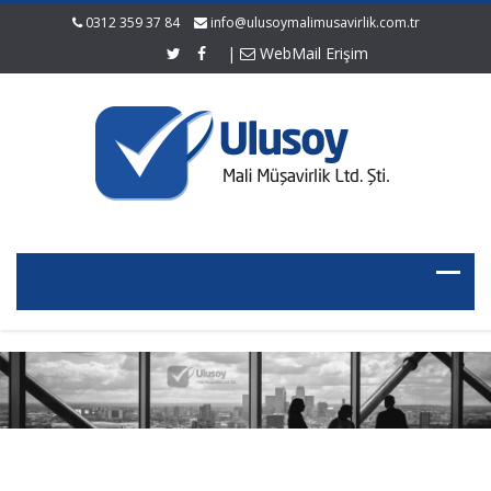
0312 359 37 84
info@ulusoymalimusavirlik.com.tr
|
WebMail Erişim