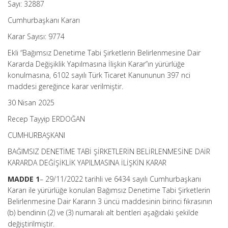
Sayı: 32887
Cumhurbaşkanı Kararı
Karar Sayısı: 9774
Ekli “Bağımsız Denetime Tabi Şirketlerin Belirlenmesine Dair
Kararda Değişiklik Yapılmasına İlişkin Karar”ın yürürlüğe
konulmasına, 6102 sayılı Türk Ticaret Kanununun 397 nci
maddesi gereğince karar verilmiştir.
30 Nisan 2025
Recep Tayyip ERDOĞAN
CUMHURBAŞKANI
BAĞIMSIZ DENETİME TABİ ŞİRKETLERİN BELİRLENMESİNE DAİR
KARARDA DEĞİŞİKLİK YAPILMASINA İLİŞKİN KARAR
MADDE 1
– 29/11/2022 tarihli ve 6434 sayılı Cumhurbaşkanı
Kararı ile yürürlüğe konulan Bağımsız Denetime Tabi Şirketlerin
Belirlenmesine Dair Kararın 3 üncü maddesinin birinci fıkrasının
(b) bendinin (2) ve (3) numaralı alt bentleri aşağıdaki şekilde
değiştirilmiştir.