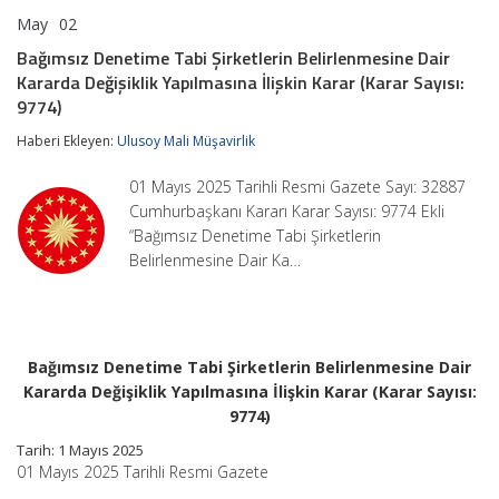
May
02
Bağımsız
yorumlar kapalı
Denetime
Bağımsız Denetime Tabi Şirketlerin Belirlenmesine Dair
Tabi
Kararda Değişiklik Yapılmasına İlişkin Karar (Karar Sayısı:
Şirketlerin
Belirlenmesine
9774)
Dair
Kararda
Haberi Ekleyen:
Ulusoy Mali Müşavirlik
Değişiklik
Yapılmasına
01 Mayıs 2025 Tarihli Resmi Gazete Sayı: 32887
İlişkin
Cumhurbaşkanı Kararı Karar Sayısı: 9774 Ekli
Karar
(Karar
“Bağımsız Denetime Tabi Şirketlerin
Sayısı:
Belirlenmesine Dair Ka…
9774)
için
Bağımsız Denetime Tabi Şirketlerin Belirlenmesine Dair
Kararda Değişiklik Yapılmasına İlişkin Karar (Karar Sayısı:
9774)
Tarih: 1 Mayıs 2025
01 Mayıs 2025 Tarihli Resmi Gazete