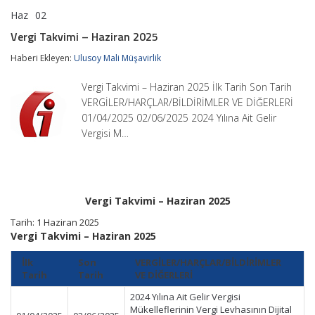
Haz
02
Vergi
yorumlar kapalı
Takvimi
Vergi Takvimi – Haziran 2025
–
Haziran
Haberi Ekleyen:
Ulusoy Mali Müşavirlik
2025
için
Vergi Takvimi – Haziran 2025 İlk Tarih Son Tarih
VERGİLER/HARÇLAR/BİLDİRİMLER VE DİĞERLERİ
01/04/2025 02/06/2025 2024 Yılına Ait Gelir
Vergisi M…
Vergi Takvimi – Haziran 2025
Tarih: 1 Haziran 2025
Vergi Takvimi – Haziran 2025
İlk
Son
VERGİLER/HARÇLAR/BİLDİRİMLER
Tarih
Tarih
VE DİĞERLERİ
2024 Yılına Ait Gelir Vergisi
Mükelleflerinin Vergi Levhasının Dijital