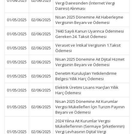
01/04/2025
02/06/2025
Vergi Dairesinden (İnternet Vergi
Dairesi) Alınması
Nisan 2025 Dönemine Ait Haberleşme
01/05/2025
02/06/2025
Vergisinin Beyanı ve Ödemesi
7440 Sayılı Kanun Uyarınca Ödenmesi
01/05/2025
02/06/2025
Gereken 24. Taksit Ödemesi
Veraset ve İntikal Vergisinin 1.Taksit
01/05/2025
02/06/2025
Ödemesi
Nisan 2025 Dönemine Ait Dijital Hizmet
01/05/2025
02/06/2025
Vergisinin Beyanı ve Ödemesi
Denetim Kuruluşları Yetkilendirme
01/05/2025
02/06/2025
Belgesi Yıllık Harç Ödemesi
Elektrik Üretimi Lisans Harçları Yıllık
01/05/2025
02/06/2025
Harç Ödemesi
Nisan 2025 Dönemine Ait Kurumlar
01/05/2025
02/06/2025
Vergisi Mükellefleri İçin Turizm Payının
Beyanı ve Ödemesi
2024 Yılına Ait Kurumlar Vergisi
Mükelleflerinin (Sermaye Şirketlerinin)
01/05/2025
02/06/2025
Vergi Levhasının Dijital Vergi