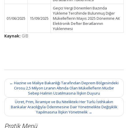
Geçici Vergi Dönemleri Bazında
Yükleme Tercihinde Bulunmuş Diğer
01/06/2025
15/09/2025
Mükelleflerin Mayıs 2025 Dönemine Ait
Elektronik Defter Beratlarının
Yüklenmesi
Kaynak:
GİB
Post
←
Hazine ve Maliye Bakanlığı Tarafından Deprem Bölgesindeki
navigation
Cirosu 2,5 Milyon Liranın Altında Olan Mükelleflerin Mücbir
Sebep Halinin Uzatılmasına İlişkin Duyuru
Ücret, Prim, İkramiye ve Bu Nitelikteki Her Türlü İstihkakın
Bankalar Aracılığıyla Ödenmesine Dair Yönetmelikte Değişiklik
Yapılmasına İlişkin Yönetmelik
→
Pratik Menü