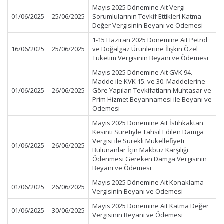
Mayıs 2025 Dönemine Ait Vergi
01/06/2025
25/06/2025
Sorumlularının Tevkif Ettikleri Katma
Değer Vergisinin Beyanı ve Ödemesi
1-15 Haziran 2025 Dönemine Ait Petrol
16/06/2025
25/06/2025
ve Doğalgaz Ürünlerine İlişkin Özel
Tüketim Vergisinin Beyanı ve Ödemesi
Mayıs 2025 Dönemine Ait GVK 94.
Madde ile KVK 15. ve 30. Maddelerine
01/06/2025
26/06/2025
Göre Yapılan Tevkifatların Muhtasar ve
Prim Hizmet Beyannamesi ile Beyanı ve
Ödemesi
Mayıs 2025 Dönemine Ait İstihkaktan
Kesinti Suretiyle Tahsil Edilen Damga
Vergisi ile Sürekli Mükellefiyeti
01/06/2025
26/06/2025
Bulunanlar İçin Makbuz Karşılığı
Ödenmesi Gereken Damga Vergisinin
Beyanı ve Ödemesi
Mayıs 2025 Dönemine Ait Konaklama
01/06/2025
26/06/2025
Vergisinin Beyanı ve Ödemesi
Mayıs 2025 Dönemine Ait Katma Değer
01/06/2025
30/06/2025
Vergisinin Beyanı ve Ödemesi