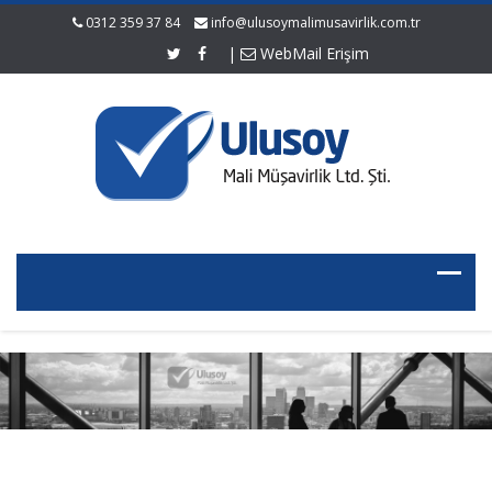
0312 359 37 84
info@ulusoymalimusavirlik.com.tr
|
WebMail Erişim