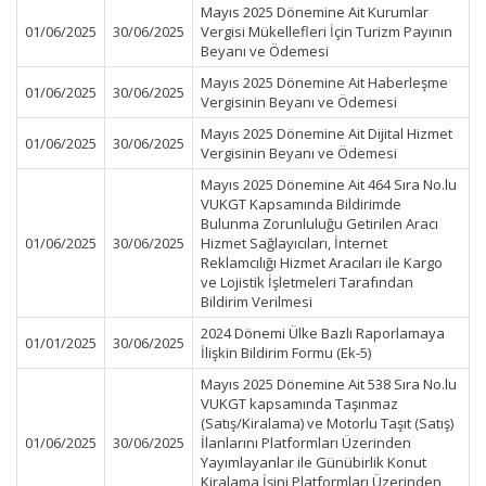
Mayıs 2025 Dönemine Ait Kurumlar
01/06/2025
30/06/2025
Vergisi Mükellefleri İçin Turizm Payının
Beyanı ve Ödemesi
Mayıs 2025 Dönemine Ait Haberleşme
01/06/2025
30/06/2025
Vergisinin Beyanı ve Ödemesi
Mayıs 2025 Dönemine Ait Dijital Hizmet
01/06/2025
30/06/2025
Vergisinin Beyanı ve Ödemesi
Mayıs 2025 Dönemine Ait 464 Sıra No.lu
VUKGT Kapsamında Bildirimde
Bulunma Zorunluluğu Getirilen Aracı
01/06/2025
30/06/2025
Hizmet Sağlayıcıları, İnternet
Reklamcılığı Hizmet Aracıları ile Kargo
ve Lojistik İşletmeleri Tarafından
Bildirim Verilmesi
2024 Dönemi Ülke Bazlı Raporlamaya
01/01/2025
30/06/2025
İlişkin Bildirim Formu (Ek-5)
Mayıs 2025 Dönemine Ait 538 Sıra No.lu
VUKGT kapsamında Taşınmaz
(Satış/Kiralama) ve Motorlu Taşıt (Satış)
01/06/2025
30/06/2025
İlanlarını Platformları Üzerinden
Yayımlayanlar ile Günübirlik Konut
Kiralama İşini Platformları Üzerinden