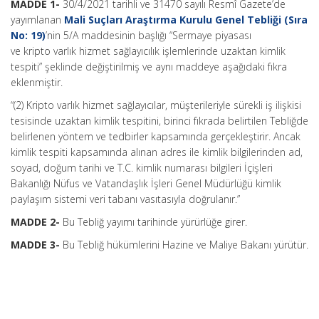
MADDE 1-
30/4/2021 tarihli ve 31470 sayılı Resmî Gazete’de
yayımlanan
Mali Suçları Araştırma Kurulu Genel Tebliği (Sıra
No: 19)
’nin 5/A maddesinin başlığı “Sermaye piyasası
ve kripto varlık hizmet sağlayıcılık işlemlerinde uzaktan kimlik
tespiti” şeklinde değiştirilmiş ve aynı maddeye aşağıdaki fıkra
eklenmiştir.
“(2) Kripto varlık hizmet sağlayıcılar, müşterileriyle sürekli iş ilişkisi
tesisinde uzaktan kimlik tespitini, birinci fıkrada belirtilen Tebliğde
belirlenen yöntem ve tedbirler kapsamında gerçekleştirir. Ancak
kimlik tespiti kapsamında alınan adres ile kimlik bilgilerinden ad,
soyad, doğum tarihi ve T.C. kimlik numarası bilgileri İçişleri
Bakanlığı Nüfus ve Vatandaşlık İşleri Genel Müdürlüğü kimlik
paylaşım sistemi veri tabanı vasıtasıyla doğrulanır.”
MADDE 2-
Bu Tebliğ yayımı tarihinde yürürlüğe girer.
MADDE 3-
Bu Tebliğ hükümlerini Hazine ve Maliye Bakanı yürütür.