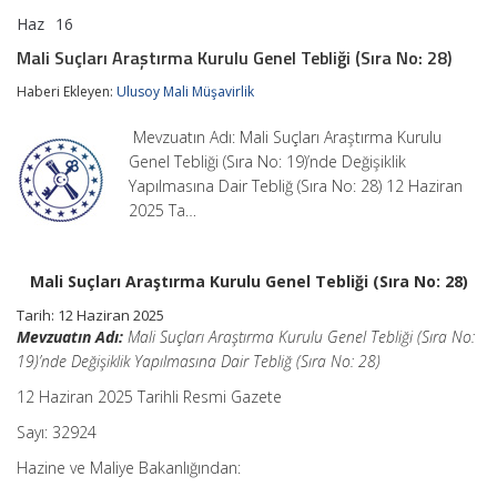
Haz
16
Mali
yorumlar kapalı
Suçları
Mali Suçları Araştırma Kurulu Genel Tebliği (Sıra No: 28)
Araştırma
Kurulu
Haberi Ekleyen:
Ulusoy Mali Müşavirlik
Genel
Tebliği
Mevzuatın Adı: Mali Suçları Araştırma Kurulu
(Sıra
No:
Genel Tebliği (Sıra No: 19)’nde Değişiklik
28)
Yapılmasına Dair Tebliğ (Sıra No: 28) 12 Haziran
için
2025 Ta…
Mali Suçları Araştırma Kurulu Genel Tebliği (Sıra No: 28)
Tarih: 12 Haziran 2025
Mevzuatın Adı:
Mali Suçları Araştırma Kurulu Genel Tebliği (Sıra No:
19)’nde Değişiklik Yapılmasına Dair Tebliğ (Sıra No: 28)
12 Haziran 2025 Tarihli Resmi Gazete
Sayı: 32924
Hazine ve Maliye Bakanlığından: