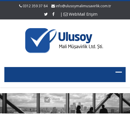
0312 359 37 84
info@ulusoymalimusavirlik.com.tr
|
WebMail Erişim