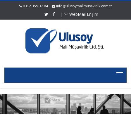
0312 359 37 84
info@ulusoymalimusavirlik.com.tr
|
WebMail Erişim