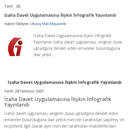
Tem
30
İzaha
yorumlar kapalı
Davet
İzaha Davet Uygulamasına İlişkin İnfografik Yayınlandı
Uygulamasına
İlişkin
Haberi Ekleyen:
Ulusoy Mali Müşavirlik
İnfografik
Yayınlandı
İzaha Davet Uygulamasına İlişkin İnfografik
için
Yayınlandı İzaha davet uygulaması, verginin ziyaa
uğradığına delalet eden emareler bulunduğuna
dair yetkil…
İzaha Davet Uygulamasına İlişkin İnfografik Yayınlandı
Tarih: 28 Temmuz 2025
İzaha Davet Uygulamasına İlişkin İnfografik
Yayınlandı
İzaha davet uygulaması, verginin ziyaa uğradığına delalet eden
emareler bulunduğuna dair yetkili merciler tarafından yapılmış ön
tespitlerle ilgili olarak aynı merciler tarafından mükelleflerden