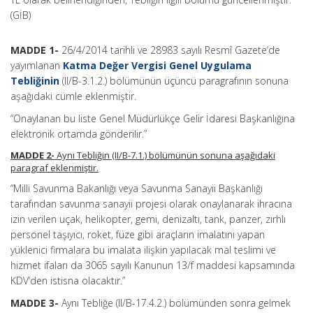
(GİB)
MADDE 1-
26/4/2014 tarihli ve 28983 sayılı Resmî Gazete’de
yayımlanan
Katma Değer Vergisi Genel Uygulama
Tebliğinin
(II/B-3.1.2.) bölümünün üçüncü paragrafının sonuna
aşağıdaki cümle eklenmiştir.
“Onaylanan bu liste Genel Müdürlükçe Gelir İdaresi Başkanlığına
elektronik ortamda gönderilir.”
MADDE 2-
Aynı Tebliğin (II/B-7.1.) bölümünün sonuna aşağıdaki
paragraf eklenmiştir.
“Milli Savunma Bakanlığı veya Savunma Sanayii Başkanlığı
tarafından savunma sanayii projesi olarak onaylanarak ihracına
izin verilen uçak, helikopter, gemi, denizaltı, tank, panzer, zırhlı
personel taşıyıcı, roket, füze gibi araçların imalatını yapan
yüklenici firmalara bu imalata ilişkin yapılacak mal teslimi ve
hizmet ifaları da 3065 sayılı Kanunun 13/f maddesi kapsamında
KDV’den istisna olacaktır.”
MADDE 3-
Aynı Tebliğe (II/B-17.4.2.) bölümünden sonra gelmek