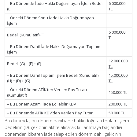
– Bu Dönemde İade Hakkı Doğurmayan İşlem Bedeli
6.000.000
(E)
TL
– Önceki Dönem Sonu İade Hakkı Doğurmayan
İşlem
6.000.000
Bedeli (Kümülatif) (F)
TL
– Bu Dönem Dahil İade Hakkı Doğurmayan Toplam
İşlem
12.000.000
Bedeli (G) = (E) + (F)
TL
– Bu Dönem Dahil Toplam İşlem Bedeli (Kümülatif)
15.000.000
(H) = (D) + (G)
TL
– Önceki Dönem ATİK’ten Verilen Pay Tutarı
150.000 TL
(Kümülatif)
– Bu Dönem Azami İade Edilebilir KDV
200.000 TL
– Bu Dönemde ATİK KDV’den Verilen Pay Tutarı
50.000 TL
Bu durumda, bu dönem dahil iade hakkı doğuran toplam işlem
bedelinin (D), çekicinin aktife alınarak kullanılmaya başlandığı
dönemden itibaren iade talep edilen dönem dahil çekicinin