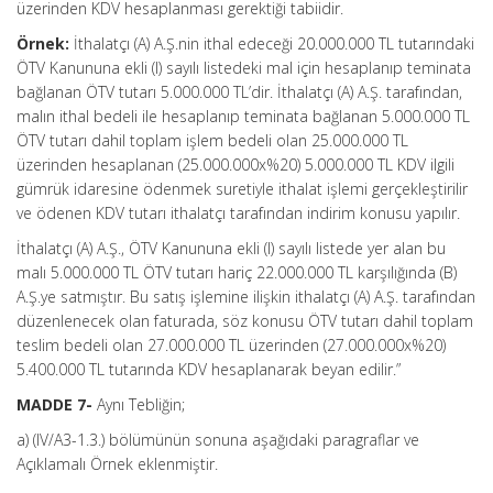
üzerinden KDV hesaplanması gerektiği tabiidir.
Örnek:
İthalatçı (A) A.Ş.nin ithal edeceği 20.000.000 TL tutarındaki
ÖTV Kanununa ekli (I) sayılı listedeki mal için hesaplanıp teminata
bağlanan ÖTV tutarı 5.000.000 TL’dir. İthalatçı (A) A.Ş. tarafından,
malın ithal bedeli ile hesaplanıp teminata bağlanan 5.000.000 TL
ÖTV tutarı dahil toplam işlem bedeli olan 25.000.000 TL
üzerinden hesaplanan (25.000.000x%20) 5.000.000 TL KDV ilgili
gümrük idaresine ödenmek suretiyle ithalat işlemi gerçekleştirilir
ve ödenen KDV tutarı ithalatçı tarafından indirim konusu yapılır.
İthalatçı (A) A.Ş., ÖTV Kanununa ekli (I) sayılı listede yer alan bu
malı 5.000.000 TL ÖTV tutarı hariç 22.000.000 TL karşılığında (B)
A.Ş.ye satmıştır. Bu satış işlemine ilişkin ithalatçı (A) A.Ş. tarafından
düzenlenecek olan faturada, söz konusu ÖTV tutarı dahil toplam
teslim bedeli olan 27.000.000 TL üzerinden (27.000.000x%20)
5.400.000 TL tutarında KDV hesaplanarak beyan edilir.”
MADDE 7-
Aynı Tebliğin;
a) (IV/A3-1.3.) bölümünün sonuna aşağıdaki paragraflar ve
Açıklamalı Örnek eklenmiştir.