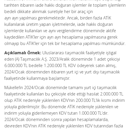
tarihten itibaren iade hakkı doğuran işlemler ile toplam işlemlerin
bedeli dikkate alınmak suretiyle her bir araç için
ayrı ayrı yapılması gerekmektedir. Ancak, birden fazla ATİK
kullanılarak üretim yapan işletmelerde, iade hakkı doğuran
işlemlerde kullanılan ve aynı vergilendirme döneminde aktife
kaydedilen ATİK’ler için ayrı ayrı hesaplama yapılmasına gerek
olmayıp bu ATİK’ler için tek bir hesaplama yapılması mümkündür.
Açıklamalı Örnek:
Uluslararası taşımacılık faaliyetiyle iştigal
eden (A) Taşımacılık A.Ş. 2023/Aralık döneminde 1 adet çekiciyi
6.000.000 TL bedelle 1.200.000 TL KDV ödeyerek satın almış,
2024/Ocak döneminden itibaren yurt içi ve yurt dışı taşımacılık
faaliyetinde kullanmaya başlamıştır.
Mükellefin 2024/Ocak döneminde tamamı yurt içi taşımacılık
faaliyetinde kullanılan bu çekiciyle elde ettiği hasılat 2.000.000 TL
olup ATİK nedeniyle yüklenilen KDV’nin 200.000 TL’lik kısmı indirim
yoluyla giderilmiştir. Bu dönemde ATİK nedeniyle yüklenilen ve
indirim yoluyla giderilemeyen KDV tutarı 1.000.000 TL’dir.
2024/Ocak döneminden sonra yapılan hesaplamalarda,
devreden KDV’nin ATİK nedeniyle yüklenilen KDV tutarından fazla