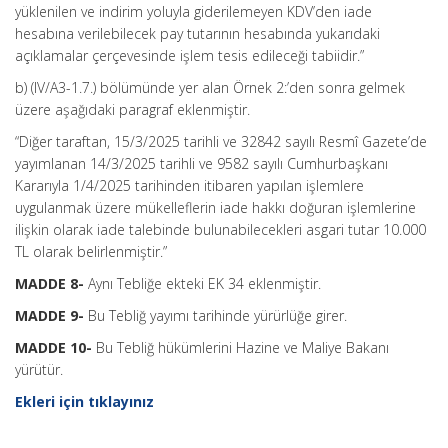
yüklenilen ve indirim yoluyla giderilemeyen KDV’den iade
hesabına verilebilecek pay tutarının hesabında yukarıdaki
açıklamalar çerçevesinde işlem tesis edileceği tabiidir.”
b) (IV/A3-1.7.) bölümünde yer alan Örnek 2:’den sonra gelmek
üzere aşağıdaki paragraf eklenmiştir.
“Diğer taraftan, 15/3/2025 tarihli ve 32842 sayılı Resmî Gazete’de
yayımlanan 14/3/2025 tarihli ve 9582 sayılı Cumhurbaşkanı
Kararıyla 1/4/2025 tarihinden itibaren yapılan işlemlere
uygulanmak üzere mükelleflerin iade hakkı doğuran işlemlerine
ilişkin olarak iade talebinde bulunabilecekleri asgari tutar 10.000
TL olarak belirlenmiştir.”
MADDE 8-
Aynı Tebliğe ekteki EK 34 eklenmiştir.
MADDE 9-
Bu Tebliğ yayımı tarihinde yürürlüğe girer.
MADDE 10-
Bu Tebliğ hükümlerini Hazine ve Maliye Bakanı
yürütür.
Ekleri için tıklayınız