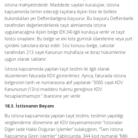
istisna mahiyetindedir. Maddede sayılan kuruluşlar, istisna
kapsamında temin edeceği taşıtlara ilişkin liste ile birlikte
bulundukları yer Defterdarlığına başvurur. Bu başvuru Defterdarlık
tarafından değerlendirilerek taşıt alımlarında istisna
uygulanacağına ilişkin belge (EK:34) ilgili kuruluşa verilir ve taşıt
listesi onaylanır. Bu belge ve eki liste gümrük idarelerine veya yurt
içindeki satıcılara ibraz edilir. Söz konusu belge, satıcılar
tarafından 213 sayılı Kanunun muhafaza ve ibraz hükümlerine
uygun olarak saklanır.
İstisna kapsamında yapılan taşıt teslimi ile ilgili olarak
düzenlenen faturada KDV gösterilmez. Ayrıca, faturada istisna
belgesinin tarih ve numarasına atıf yapılarak “3065 sayılı KDV
Kanununun (13/o) maddesi hükmü gereğince KDV
hesaplanmamıştır.” ibaresine yer verilir.
18.3. İstisnanın Beyanı
Bu istisna kapsamında yapılan taşıt teslimi, teslimin yapıldığı
vergilendirme dönemine ait KDV beyannamesinin “İstisnalar-
Diğer İade Hakkı Doğuran İşlemler” kulakçığının, “Tam İstisna
Kapsamına Giren İşlemler” tablosunda, 344 kod numaralı “Milli