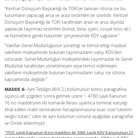
“Kentsel Dönüşüm Başkanlığı ile TOKİ’ye tanınan istisna ise bu
kurumların yapacağı arsa ve arazi teslimleri ile sınırlıdır. Kentsel
Dönüşüm Başkanlığı ile TOKİ tarafından arazi ve arsa dışında
yapılacak taşınmaz teslimleri (konut, bina, işyeri, sosyal tesis vb.)
ve hizmetlere genel hükümler çerçevesinde KDV uygulanır.”
“Vakıflar Genel Müdürlüğünün yönettiği ve temsil ettiği mazbut
vakıfların mülkiyetinde bulunan taşınmazların satışı KDV’den
istisnadır. Genel Müdürlüğün mülkiyetindeki taşınmazlar ile Genel
Müdürlük tarafından yönetilmeyen veya temsil edilmeyen
vakıfların mülkiyetinde bulunan taşınmazların satışı ise istisna
kapsamında değildir.”
MADDE 6-
Aynı Tebliğin (III/A-2.) bölümünün birinci paragrafına
üçüncü alt çizgiden sonra gelmek üzere “- 4760 sayılı Kanunun
16 ncı maddesinin (4) numaralı fıkrası uyarınca teminat karşılığı
ithal edilen malın teminatının hesaplanmasına esas özel tüketim
vergisi tutarı,” satırı ile aynı bölümün sonuna aşağıdaki paragraflar
ve Örnek eklenmiştir.
“7555 sayılı Kanunun 8 inci maddesi ile 3065 sayılı KDV Kanununun 21