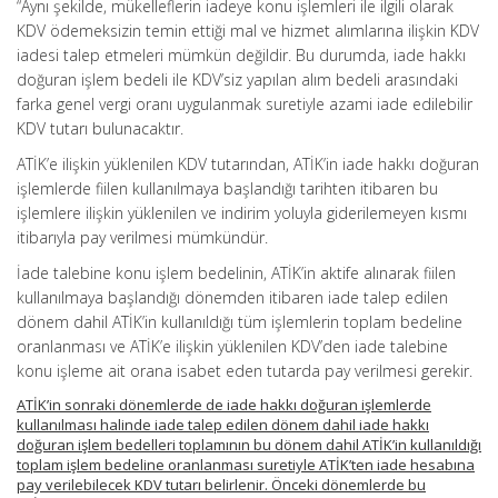
“Aynı şekilde, mükelleflerin iadeye konu işlemleri ile ilgili olarak
KDV ödemeksizin temin ettiği mal ve hizmet alımlarına ilişkin KDV
iadesi talep etmeleri mümkün değildir. Bu durumda, iade hakkı
doğuran işlem bedeli ile KDV’siz yapılan alım bedeli arasındaki
farka genel vergi oranı uygulanmak suretiyle azami iade edilebilir
KDV tutarı bulunacaktır.
ATİK’e ilişkin yüklenilen KDV tutarından, ATİK’in iade hakkı doğuran
işlemlerde fiilen kullanılmaya başlandığı tarihten itibaren bu
işlemlere ilişkin yüklenilen ve indirim yoluyla giderilemeyen kısmı
itibarıyla pay verilmesi mümkündür.
İade talebine konu işlem bedelinin, ATİK’in aktife alınarak fiilen
kullanılmaya başlandığı dönemden itibaren iade talep edilen
dönem dahil ATİK’in kullanıldığı tüm işlemlerin toplam bedeline
oranlanması ve ATİK’e ilişkin yüklenilen KDV’den iade talebine
konu işleme ait orana isabet eden tutarda pay verilmesi gerekir.
ATİK’in sonraki dönemlerde de iade hakkı doğuran işlemlerde
kullanılması halinde iade talep edilen dönem dahil iade hakkı
doğuran işlem bedelleri toplamının bu dönem dahil ATİK’in kullanıldığı
toplam işlem bedeline oranlanması suretiyle ATİK’ten iade hesabına
pay verilebilecek KDV tutarı belirlenir. Önceki dönemlerde bu