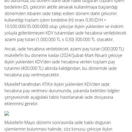
Bu durumda, bu dönem dahil iade hakkı doğuran toplam işlem
bedelinin (D), çekicinin aktife alınarak kullanılmaya başlandığı
dönemden itibaren iade talep edilen dönem dahil çekicinin
kullanıldığı toplam işlem bedeline (H) oranı 0,30 (D/H =
10.500.000/35.000.000) olup çekiciye ilişkin yüklenilen ve indirim
yoluyla giderilemeyen KDV tutarından iade hesabına verilebilecek
azami pay tutarı (1.000.000 TL x 0,30) 300.000 TL olacaktır.
Ancak, iade hesabına verilebilecek azami pay tutarı (300.000 TL)
mükellefin bu döneme kadar (2024/Şubat-Mart-Nisan) çekiciye
ilişkin yüklenilen KDV’den iade hesabına verilen toplam pay
tutarının (400.000 TL) altında kaldığından, bu dönemde iade
hesabına pay verilmeyecektir.
Mükellef tarafından ATİK’e ilişkin yüklenilen KDV’den iade
hesabına pay verilmesi durumunda, yukarıda belirtilen bilgiler
çerçevesinde aşağıdaki tablo hazırlanarak iade dosyasına
eklenmesi gerekir.
Mükellefin Mayıs dönemi sonrasında iade hakkı doğuran
işlemlerinin bulunması halinde, söz konusu çekiciye ilişkin