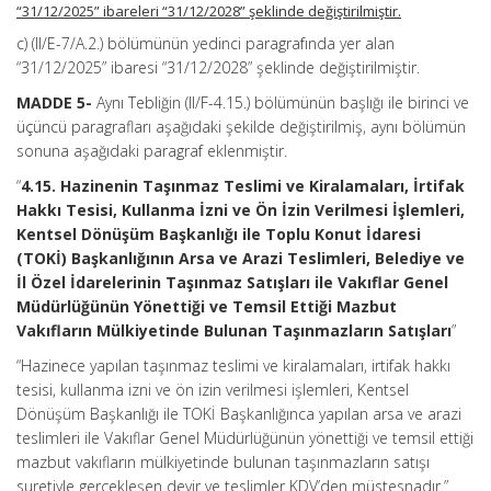
“31/12/2025” ibareleri “31/12/2028” şeklinde değiştirilmiştir.
c) (II/E-7/A.2.) bölümünün yedinci paragrafında yer alan
“31/12/2025” ibaresi “31/12/2028” şeklinde değiştirilmiştir.
MADDE 5-
Aynı Tebliğin (II/F-4.15.) bölümünün başlığı ile birinci ve
üçüncü paragrafları aşağıdaki şekilde değiştirilmiş, aynı bölümün
sonuna aşağıdaki paragraf eklenmiştir.
“
4.15. Hazinenin Taşınmaz Teslimi ve Kiralamaları, İrtifak
Hakkı Tesisi, Kullanma İzni ve Ön İzin Verilmesi İşlemleri,
Kentsel Dönüşüm Başkanlığı ile Toplu Konut İdaresi
(TOKİ) Başkanlığının Arsa ve Arazi Teslimleri, Belediye ve
İl Özel İdarelerinin Taşınmaz Satışları ile Vakıflar Genel
Müdürlüğünün Yönettiği ve Temsil Ettiği Mazbut
Vakıfların Mülkiyetinde Bulunan Taşınmazların Satışları
”
“Hazinece yapılan taşınmaz teslimi ve kiralamaları, irtifak hakkı
tesisi, kullanma izni ve ön izin verilmesi işlemleri, Kentsel
Dönüşüm Başkanlığı ile TOKİ Başkanlığınca yapılan arsa ve arazi
teslimleri ile Vakıflar Genel Müdürlüğünün yönettiği ve temsil ettiği
mazbut vakıfların mülkiyetinde bulunan taşınmazların satışı
suretiyle gerçekleşen devir ve teslimler KDV’den müstesnadır.”