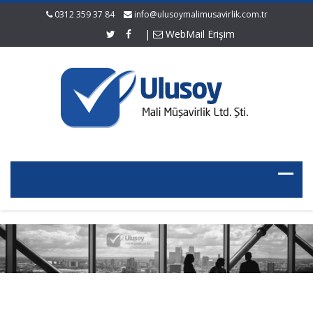
0312 359 37 84
info@ulusoymalimusavirlik.com.tr
|
WebMail Erişim