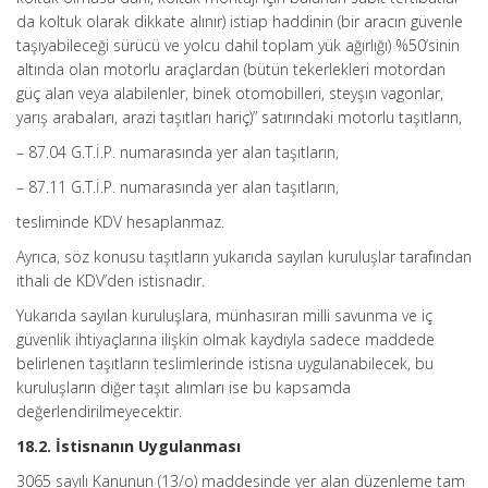
da koltuk olarak dikkate alınır) istiap haddinin (bir aracın güvenle
taşıyabileceği sürücü ve yolcu dahil toplam yük ağırlığı) %50’sinin
altında olan motorlu araçlardan (bütün tekerlekleri motordan
güç alan veya alabilenler, binek otomobilleri, steyşın vagonlar,
yarış arabaları, arazi taşıtları hariç)” satırındaki motorlu taşıtların,
– 87.04 G.T.İ.P. numarasında yer alan taşıtların,
– 87.11 G.T.İ.P. numarasında yer alan taşıtların,
tesliminde KDV hesaplanmaz.
Ayrıca, söz konusu taşıtların yukarıda sayılan kuruluşlar tarafından
ithali de KDV’den istisnadır.
Yukarıda sayılan kuruluşlara, münhasıran milli savunma ve iç
güvenlik ihtiyaçlarına ilişkin olmak kaydıyla sadece maddede
belirlenen taşıtların teslimlerinde istisna uygulanabilecek, bu
kuruluşların diğer taşıt alımları ise bu kapsamda
değerlendirilmeyecektir.
18.2. İstisnanın Uygulanması
3065 sayılı Kanunun (13/o) maddesinde yer alan düzenleme tam