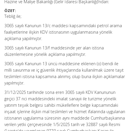
Hazine ve Maliye Bakanlığı (Gelir İdaresi Başkanlığı)’ndan:
ÖZET:
Tebliğ ile;
3065 sayılı Kanunun 13/c maddesi kapsamındaki petrol arama
faaliyetlerine ilişkin KDV istisnasının uygulanmasına yönelik
açıklama yapılmıştır.
3065 sayılı Kanunun 13/f maddesinde yer alan istisna
düzenlemesine yönelik açıklama yapılmıştır.
3065 sayılı Kanunun 13 üncü maddesine eklenen (o) bendi ile
milli savunma ve iç güvenlik ihtiyaçlarında kullanılmak üzere taşıt
teslimleri istisna kapsamına alınmış olup buna ilişkin açıklamalar
yapılmıştır.
31/12/2025 tarihinde sona eren 3065 sayılı KDV Kanununun
geçici 37 nci maddesindeki imalat sanayii ile turizme yönelik
yatırım teşvik belgesi sahibi mükelleflere belge kapsamındaki
inşaat işlerine ilişkin mal teslimleri ve hizmet ifalarında uygulanan
istisnanın uygulanma süresinin aynı maddede Cumhurbaşkanına
verilen yetki çerçevesinde 1/5/2025 tarih ve 32887 sayılı Resmi
Gazete’de yayımlanan 9770 sayılı Cumhurbaşkanı Kararı ile