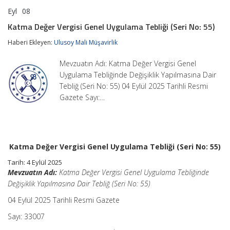
Eyl
08
Katma
yorumlar kapalı
Değer
Katma Değer Vergisi Genel Uygulama Tebliği (Seri No: 55)
Vergisi
Genel
Haberi Ekleyen:
Ulusoy Mali Müşavirlik
Uygulama
Tebliği
Mevzuatın Adı: Katma Değer Vergisi Genel
(Seri
No:
Uygulama Tebliğinde Değişiklik Yapılmasına Dair
55)
Tebliğ (Seri No: 55) 04 Eylül 2025 Tarihli Resmi
için
Gazete Sayı:…
Katma Değer Vergisi Genel Uygulama Tebliği (Seri No: 55)
Tarih: 4 Eylül 2025
Mevzuatın Adı:
Katma Değer Vergisi Genel Uygulama Tebliğinde
Değişiklik Yapılmasına Dair Tebliğ (Seri No: 55)
04 Eylül 2025 Tarihli Resmi Gazete
Sayı: 33007