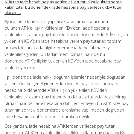
ATİK’ten iade hesabına pay verilen KDV tutarı düşüldükten sonra
kalan tutar bu dönemdeki iade hesabına pay verilecek KDV tutarı
olacaktır.
Ayrıca, her dönem için yapılacak oranlama sonucunda
bulunan ATİK’e ilişkin yüklenilen KDV’den iade hesabına
verilebilecek azami pay tutarı ile önceki dönemlerde ATİK’e ilişkin
yüklenilen KDV’den iade hesabına verilen pay tutarları toplamı
arasındaki fark kadar ilgili dönemde iade hesabına pay
verilebileceğinden, bu farkın menfi olması halinde bu
dönemde ATİK’e ilişkin yüklenilen KDV’den iade hesabına pay
verilemeyecektir.
İlgili dönemde iade hakkı doğuran işlemler nedeniyle doğrudan
yüklenimler ve genel giderlerden verilen pay sonrasında iade
hesabına o dönemde ATİK’e ilişkin yüklenilen KDV’den
verilebilecek azami pay tutarından daha az tutarda pay verilmiş
olması halinde, iade hesabına dahil edilemeyen bu ATİK KDV pay
tutarının sonraki dönemlerde oranlama yapılmadan doğrudan
iade hesabına dahil edilmesi mümkün değildir.
Öte yandan, iade hesabına ATİK’lerden verilecek pay tutarı
hesabının, ATİK’lerin aktife alınarak fiilen kullanılmaya başlandığı