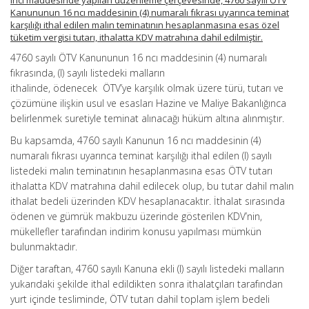
inci maddesinde yapılan düzenleme çerçevesinde, 4760 sayılı ÖTV
Kanununun 16 ncı maddesinin (4) numaralı fıkrası uyarınca teminat
karşılığı ithal edilen malın teminatının hesaplanmasına esas özel
tüketim vergisi tutarı, ithalatta KDV matrahına dahil edilmiştir.
4760 sayılı ÖTV Kanununun 16 ncı maddesinin (4) numaralı
fıkrasında, (I) sayılı listedeki malların
ithalinde, ödenecek ÖTV’ye karşılık olmak üzere türü, tutarı ve
çözümüne ilişkin usul ve esasları Hazine ve Maliye Bakanlığınca
belirlenmek suretiyle teminat alınacağı hüküm altına alınmıştır.
Bu kapsamda, 4760 sayılı Kanunun 16 ncı maddesinin (4)
numaralı fıkrası uyarınca teminat karşılığı ithal edilen (I) sayılı
listedeki malın teminatının hesaplanmasına esas ÖTV tutarı
ithalatta KDV matrahına dahil edilecek olup, bu tutar dahil malın
ithalat bedeli üzerinden KDV hesaplanacaktır. İthalat sırasında
ödenen ve gümrük makbuzu üzerinde gösterilen KDV’nin,
mükellefler tarafından indirim konusu yapılması mümkün
bulunmaktadır.
Diğer taraftan, 4760 sayılı Kanuna ekli (I) sayılı listedeki malların
yukarıdaki şekilde ithal edildikten sonra ithalatçıları tarafından
yurt içinde tesliminde, ÖTV tutarı dahil toplam işlem bedeli