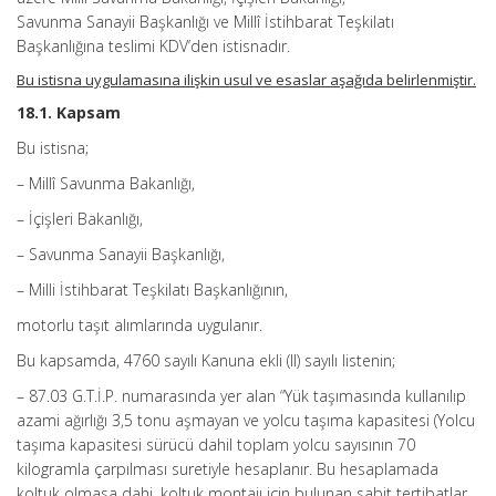
Savunma Sanayii Başkanlığı ve Millî İstihbarat Teşkilatı
Başkanlığına teslimi KDV’den istisnadır.
Bu istisna uygulamasına ilişkin usul ve esaslar aşağıda belirlenmiştir.
18.1. Kapsam
Bu istisna;
– Millî Savunma Bakanlığı,
– İçişleri Bakanlığı,
– Savunma Sanayii Başkanlığı,
– Milli İstihbarat Teşkilatı Başkanlığının,
motorlu taşıt alımlarında uygulanır.
Bu kapsamda, 4760 sayılı Kanuna ekli (II) sayılı listenin;
– 87.03 G.T.İ.P. numarasında yer alan “Yük taşımasında kullanılıp
azami ağırlığı 3,5 tonu aşmayan ve yolcu taşıma kapasitesi (Yolcu
taşıma kapasitesi sürücü dahil toplam yolcu sayısının 70
kilogramla çarpılması suretiyle hesaplanır. Bu hesaplamada
koltuk olmasa dahi, koltuk montajı için bulunan sabit tertibatlar