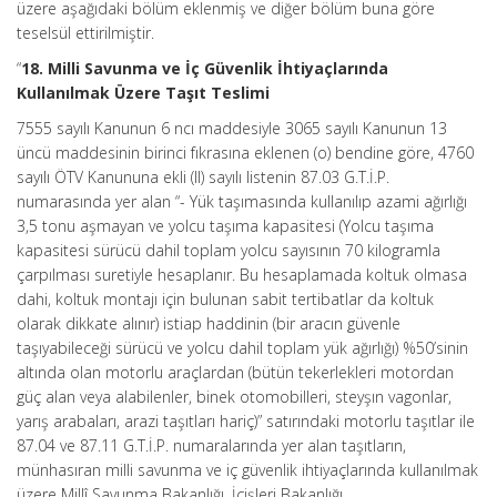
üzere aşağıdaki bölüm eklenmiş ve diğer bölüm buna göre
teselsül ettirilmiştir.
“
18. Milli Savunma ve İç Güvenlik İhtiyaçlarında
Kullanılmak Üzere Taşıt Teslimi
7555 sayılı Kanunun 6 ncı maddesiyle 3065 sayılı Kanunun 13
üncü maddesinin birinci fıkrasına eklenen (o) bendine göre, 4760
sayılı ÖTV Kanununa ekli (II) sayılı listenin 87.03 G.T.İ.P.
numarasında yer alan “- Yük taşımasında kullanılıp azami ağırlığı
3,5 tonu aşmayan ve yolcu taşıma kapasitesi (Yolcu taşıma
kapasitesi sürücü dahil toplam yolcu sayısının 70 kilogramla
çarpılması suretiyle hesaplanır. Bu hesaplamada koltuk olmasa
dahi, koltuk montajı için bulunan sabit tertibatlar da koltuk
olarak dikkate alınır) istiap haddinin (bir aracın güvenle
taşıyabileceği sürücü ve yolcu dahil toplam yük ağırlığı) %50’sinin
altında olan motorlu araçlardan (bütün tekerlekleri motordan
güç alan veya alabilenler, binek otomobilleri, steyşın vagonlar,
yarış arabaları, arazi taşıtları hariç)” satırındaki motorlu taşıtlar ile
87.04 ve 87.11 G.T.İ.P. numaralarında yer alan taşıtların,
münhasıran milli savunma ve iç güvenlik ihtiyaçlarında kullanılmak
üzere Millî Savunma Bakanlığı, İçişleri Bakanlığı,