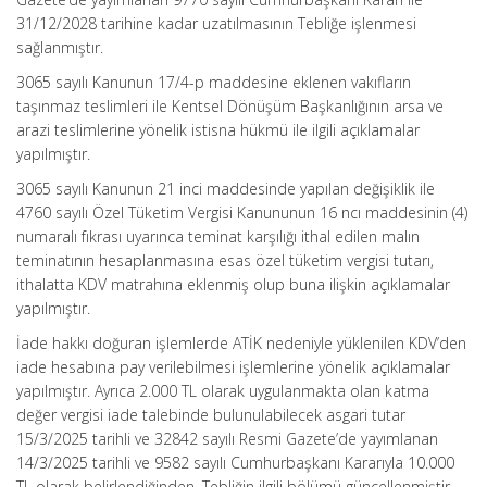
31/12/2028 tarihine kadar uzatılmasının Tebliğe işlenmesi
sağlanmıştır.
3065 sayılı Kanunun 17/4-p maddesine eklenen vakıfların
taşınmaz teslimleri ile Kentsel Dönüşüm Başkanlığının arsa ve
arazi teslimlerine yönelik istisna hükmü ile ilgili açıklamalar
yapılmıştır.
3065 sayılı Kanunun 21 inci maddesinde yapılan değişiklik ile
4760 sayılı Özel Tüketim Vergisi Kanununun 16 ncı maddesinin (4)
numaralı fıkrası uyarınca teminat karşılığı ithal edilen malın
teminatının hesaplanmasına esas özel tüketim vergisi tutarı,
ithalatta KDV matrahına eklenmiş olup buna ilişkin açıklamalar
yapılmıştır.
İade hakkı doğuran işlemlerde ATİK nedeniyle yüklenilen KDV’den
iade hesabına pay verilebilmesi işlemlerine yönelik açıklamalar
yapılmıştır. Ayrıca 2.000 TL olarak uygulanmakta olan katma
değer vergisi iade talebinde bulunulabilecek asgari tutar
15/3/2025 tarihli ve 32842 sayılı Resmi Gazete’de yayımlanan
14/3/2025 tarihli ve 9582 sayılı Cumhurbaşkanı Kararıyla 10.000
TL olarak belirlendiğinden, Tebliğin ilgili bölümü güncellenmiştir.