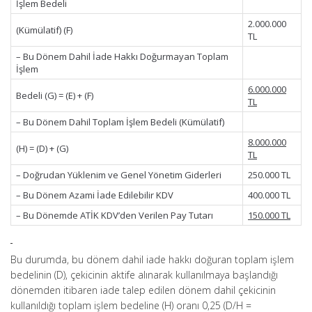
İşlem Bedeli
2.000.000
(Kümülatif) (F)
TL
– Bu Dönem Dahil İade Hakkı Doğurmayan Toplam
İşlem
6.000.000
Bedeli (G) = (E) + (F)
TL
– Bu Dönem Dahil Toplam İşlem Bedeli (Kümülatif)
8.000.000
(H) = (D) + (G)
TL
– Doğrudan Yüklenim ve Genel Yönetim Giderleri
250.000 TL
– Bu Dönem Azami İade Edilebilir KDV
400.000 TL
– Bu Dönemde ATİK KDV’den Verilen Pay Tutarı
150.000 TL
Bu durumda, bu dönem dahil iade hakkı doğuran toplam işlem
bedelinin (D), çekicinin aktife alınarak kullanılmaya başlandığı
dönemden itibaren iade talep edilen dönem dahil çekicinin
kullanıldığı toplam işlem bedeline (H) oranı 0,25 (D/H =