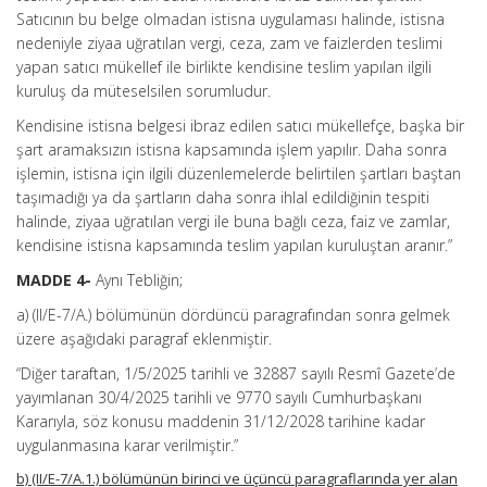
Satıcının bu belge olmadan istisna uygulaması halinde, istisna
nedeniyle ziyaa uğratılan vergi, ceza, zam ve faizlerden teslimi
yapan satıcı mükellef ile birlikte kendisine teslim yapılan ilgili
kuruluş da müteselsilen sorumludur.
Kendisine istisna belgesi ibraz edilen satıcı mükellefçe, başka bir
şart aramaksızın istisna kapsamında işlem yapılır. Daha sonra
işlemin, istisna için ilgili düzenlemelerde belirtilen şartları baştan
taşımadığı ya da şartların daha sonra ihlal edildiğinin tespiti
halinde, ziyaa uğratılan vergi ile buna bağlı ceza, faiz ve zamlar,
kendisine istisna kapsamında teslim yapılan kuruluştan aranır.”
MADDE 4-
Aynı Tebliğin;
a) (II/E-7/A.) bölümünün dördüncü paragrafından sonra gelmek
üzere aşağıdaki paragraf eklenmiştir.
“Diğer taraftan, 1/5/2025 tarihli ve 32887 sayılı Resmî Gazete’de
yayımlanan 30/4/2025 tarihli ve 9770 sayılı Cumhurbaşkanı
Kararıyla, söz konusu maddenin 31/12/2028 tarihine kadar
uygulanmasına karar verilmiştir.”
b) (II/E-7/A.1.) bölümünün birinci ve üçüncü paragraflarında yer alan