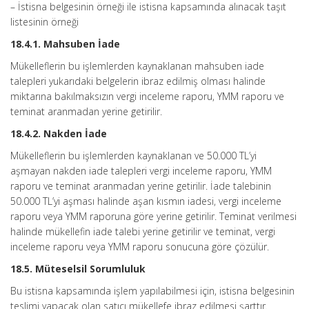
– İstisna belgesinin örneği ile istisna kapsamında alınacak taşıt
listesinin örneği
18.4.1. Mahsuben İade
Mükelleflerin bu işlemlerden kaynaklanan mahsuben iade
talepleri yukarıdaki belgelerin ibraz edilmiş olması halinde
miktarına bakılmaksızın vergi inceleme raporu, YMM raporu ve
teminat aranmadan yerine getirilir.
18.4.2. Nakden İade
Mükelleflerin bu işlemlerden kaynaklanan ve 50.000 TL’yi
aşmayan nakden iade talepleri vergi inceleme raporu, YMM
raporu ve teminat aranmadan yerine getirilir. İade talebinin
50.000 TL’yi aşması halinde aşan kısmın iadesi, vergi inceleme
raporu veya YMM raporuna göre yerine getirilir. Teminat verilmesi
halinde mükellefin iade talebi yerine getirilir ve teminat, vergi
inceleme raporu veya YMM raporu sonucuna göre çözülür.
18.5. Müteselsil Sorumluluk
Bu istisna kapsamında işlem yapılabilmesi için, istisna belgesinin
teslimi yapacak olan satıcı mükellefe ibraz edilmesi şarttır.