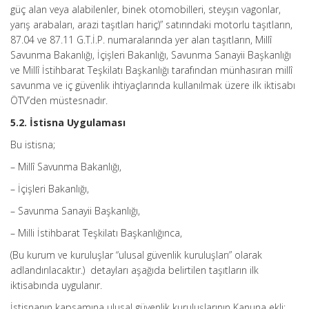
güç alan veya alabilenler, binek otomobilleri, steyşın vagonlar,
yarış arabaları, arazi taşıtları hariç)” satırındaki motorlu taşıtların,
87.04 ve 87.11 G.T.İ.P. numaralarında yer alan taşıtların, Millî
Savunma Bakanlığı, İçişleri Bakanlığı, Savunma Sanayii Başkanlığı
ve Millî İstihbarat Teşkilatı Başkanlığı tarafından münhasıran millî
savunma ve iç güvenlik ihtiyaçlarında kullanılmak üzere ilk iktisabı
ÖTV’den müstesnadır.
5.2. İstisna Uygulaması
Bu istisna;
– Millî Savunma Bakanlığı,
– İçişleri Bakanlığı,
– Savunma Sanayii Başkanlığı,
– Milli İstihbarat Teşkilatı Başkanlığınca,
(Bu kurum ve kuruluşlar “ulusal güvenlik kuruluşları” olarak
adlandırılacaktır.) detayları aşağıda belirtilen taşıtların ilk
iktisabında uygulanır.
İstisnanın kapsamına ulusal güvenlik kuruluşlarının Kanuna ekli;