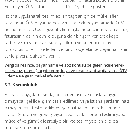
Edilmeyen ÖTV Tutarı ……………. TL’dir.” şerhi ile gösterir.
İstisna uygulanarak teslim edilen taşıtlar için de mükellefler
tarafından ÖTV beyannamesi verilir, ancak beyannamede ÖTV
hesaplanmaz. Ulusal güvenlik kuruluşlarından alınan yazı ile satış
faturasının aslının aynı olduğuna dair bir şerh verilerek kaşe
tatbiki ve imzalanması suretiyle firma yetkililerince onaylı
fotokopisi ÖTV mükelleflerince bir dilekçe ekinde beyannamenin
verildiği vergi dairesine verilir.
Vergi dairesince, beyanname ve söz konusu belgeler incelenerek
istisna uygulandığını gösteren, kayıt ve tescile tabi taşıtlara ait “ÖTV
Ödeme Belgesi” mükellefe verilir.
5.3. Sorumluluk
Bu istisna uygulamasında, belirlenen usul ve esaslara uygun
olmayacak şekilde işlem tesis edilmesi veya istisna şartlarını haiz
olmayan taşıt teslim edilmesi ya da ithal edilmesi hallerinde
ziyaa uğratılan vergi, vergi ziyaı cezası ve faizlerden teslimi yapan
mükellef ve gümrük idaresiyle birlikte teslim yapılan alıcı da
müteselsilen sorumludur.