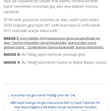
veya yük taşıyabilecek şekilde imal edilmiş olmakla beraber
bütün tekerlekleri motordan güç alan veya alabilen motorlu
taşıtlardır.
87.04 tarife pozisyonu sırasında yer alan, azami yüklü kütlesi
3500 kilogramı geçmeyen (N1 sınıfı) arazi taşıtı (G sınıfı) olarak
N1G sınıfındaki araçlar kabul edilir.”
MADDE 7-
Aynı Tebliğin (IV/D) bölümünün ikinci paragrafında yer
alan “Tasfiye Hizmetleri Genel Müdürlüğü” ibaresinden sonra
gelmek üzere “, Özelleştirme İdaresi Başkanlığı” ibaresi eklenmiştir.
MADDE 8-
Bu Tebliğ yayımı tarihinde yürürlüğe girer.
MADDE 9-
Bu Tebliğ hükümlerini Hazine ve Maliye Bakanı yürütür.
Post
←
Kurumlar Vergisi Genel Tebliği (Seri No: 24)
navigation
488 Sayılı Damga Vergisi Kanununa Ekli (1) Sayılı Tabloda Yer
Alan Bazı Kâğıtlara Ait Maktu Vergi Tutarlarının Yeniden