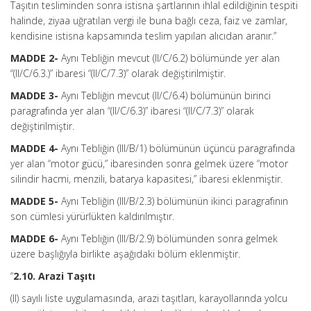
Taşıtın tesliminden sonra istisna şartlarının ihlal edildiğinin tespiti
halinde, ziyaa uğratılan vergi ile buna bağlı ceza, faiz ve zamlar,
kendisine istisna kapsamında teslim yapılan alıcıdan aranır.”
MADDE 2-
Aynı Tebliğin mevcut (II/C/6.2) bölümünde yer alan
“(II/C/6.3.)” ibaresi “(II/C/7.3)” olarak değiştirilmiştir.
MADDE 3-
Aynı Tebliğin mevcut (II/C/6.4) bölümünün birinci
paragrafında yer alan “(II/C/6.3)” ibaresi “(II/C/7.3)” olarak
değiştirilmiştir.
MADDE 4-
Aynı Tebliğin (III/B/1) bölümünün üçüncü paragrafında
yer alan “motor gücü,” ibaresinden sonra gelmek üzere “motor
silindir hacmi, menzili, batarya kapasitesi,” ibaresi eklenmiştir.
MADDE 5-
Aynı Tebliğin (III/B/2.3) bölümünün ikinci paragrafının
son cümlesi yürürlükten kaldırılmıştır.
MADDE 6-
Aynı Tebliğin (III/B/2.9) bölümünden sonra gelmek
üzere başlığıyla birlikte aşağıdaki bölüm eklenmiştir.
“
2.10. Arazi Taşıtı
(II) sayılı liste uygulamasında, arazi taşıtları, karayollarında yolcu