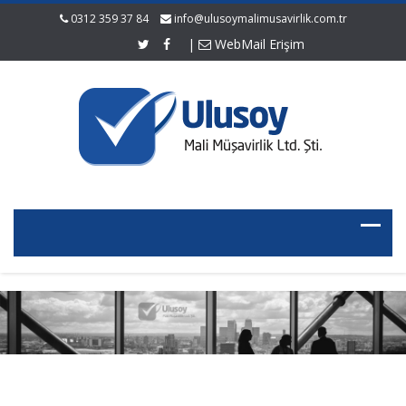
0312 359 37 84
info@ulusoymalimusavirlik.com.tr
|
WebMail Erişim