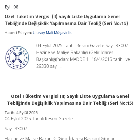
Eyl
08
Özel
yorumlar kapalı
Tüketim
Özel Tüketim Vergisi (II) Sayılı Liste Uygulama Genel
Vergisi
Tebliğinde Değişiklik Yapılmasına Dair Tebliğ (Seri No:15)
(II)
Sayılı
Haberi Ekleyen:
Ulusoy Mali Müşavirlik
Liste
Uygulama
Genel
04 Eylül 2025 Tarihli Resmi Gazete Sayı: 33007
Tebliğinde
Hazine ve Maliye Bakanlığı (Gelir İdaresi
Değişiklik
Başkanlığı)’ndan: MADDE 1- 18/4/2015 tarihli ve
Yapılmasına
Dair
29330 sayılı…
Tebliğ
(Seri
No:15)
için
Özel Tüketim Vergisi (II) Sayılı Liste Uygulama Genel
Tebliğinde Değişiklik Yapılmasına Dair Tebliğ (Seri No:15)
Tarih: 4 Eylül 2025
04 Eylül 2025 Tarihli Resmi Gazete
Sayı: 33007
Hazine ve Maliye Bakanlığı (Gelir İdaresi Başkanlığı)’ndan: