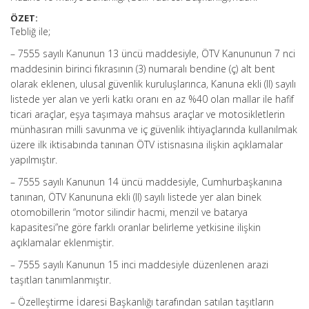
ÖZET:
Tebliğ ile;
– 7555 sayılı Kanunun 13 üncü maddesiyle, ÖTV Kanununun 7 nci
maddesinin birinci fıkrasının (3) numaralı bendine (ç) alt bent
olarak eklenen, ulusal güvenlik kuruluşlarınca, Kanuna ekli (II) sayılı
listede yer alan ve yerli katkı oranı en az %40 olan mallar ile hafif
ticari araçlar, eşya taşımaya mahsus araçlar ve motosikletlerin
münhasıran milli savunma ve iç güvenlik ihtiyaçlarında kullanılmak
üzere ilk iktisabında tanınan ÖTV istisnasına ilişkin açıklamalar
yapılmıştır.
– 7555 sayılı Kanunun 14 üncü maddesiyle, Cumhurbaşkanına
tanınan, ÖTV Kanununa ekli (II) sayılı listede yer alan binek
otomobillerin “motor silindir hacmi, menzil ve batarya
kapasitesi”ne göre farklı oranlar belirleme yetkisine ilişkin
açıklamalar eklenmiştir.
– 7555 sayılı Kanunun 15 inci maddesiyle düzenlenen arazi
taşıtları tanımlanmıştır.
– Özelleştirme İdaresi Başkanlığı tarafından satılan taşıtların