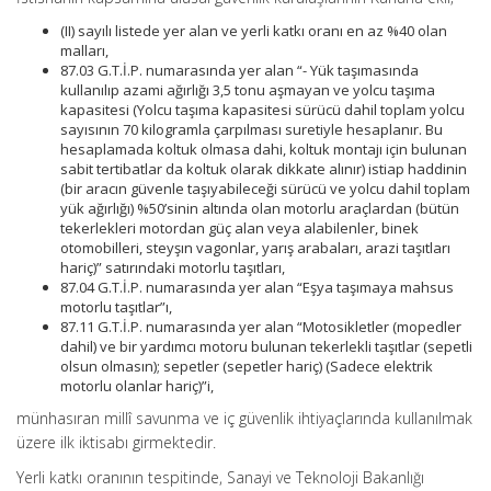
(II) sayılı listede yer alan ve yerli katkı oranı en az %40 olan
malları,
87.03 G.T.İ.P. numarasında yer alan “- Yük taşımasında
kullanılıp azami ağırlığı 3,5 tonu aşmayan ve yolcu taşıma
kapasitesi (Yolcu taşıma kapasitesi sürücü dahil toplam yolcu
sayısının 70 kilogramla çarpılması suretiyle hesaplanır. Bu
hesaplamada koltuk olmasa dahi, koltuk montajı için bulunan
sabit tertibatlar da koltuk olarak dikkate alınır) istiap haddinin
(bir aracın güvenle taşıyabileceği sürücü ve yolcu dahil toplam
yük ağırlığı) %50’sinin altında olan motorlu araçlardan (bütün
tekerlekleri motordan güç alan veya alabilenler, binek
otomobilleri, steyşın vagonlar, yarış arabaları, arazi taşıtları
hariç)” satırındaki motorlu taşıtları,
87.04 G.T.İ.P. numarasında yer alan “Eşya taşımaya mahsus
motorlu taşıtlar”ı,
87.11 G.T.İ.P. numarasında yer alan “Motosikletler (mopedler
dahil) ve bir yardımcı motoru bulunan tekerlekli taşıtlar (sepetli
olsun olmasın); sepetler (sepetler hariç) (Sadece elektrik
motorlu olanlar hariç)”i,
münhasıran millî savunma ve iç güvenlik ihtiyaçlarında kullanılmak
üzere ilk iktisabı girmektedir.
Yerli katkı oranının tespitinde, Sanayi ve Teknoloji Bakanlığı