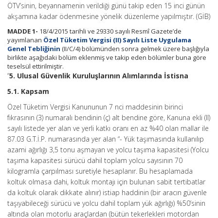
ÖTV’sinin, beyannamenin verildiği günü takip eden 15 inci günün
akşamına kadar ödenmesine yönelik düzenleme yapılmıştır. (GİB)
MADDE 1-
18/4/2015 tarihli ve 29330 sayılı Resmî Gazete’de
yayımlanan
Özel Tüketim Vergisi (II) Sayılı Liste Uygulama
Genel Tebliğinin
(II/C/4) bölümünden sonra gelmek üzere başlığıyla
birlikte aşağıdaki bölüm eklenmiş ve takip eden bölümler buna göre
teselsül ettirilmiştir.
“
5. Ulusal Güvenlik Kuruluşlarının Alımlarında İstisna
5.1. Kapsam
Özel Tüketim Vergisi Kanununun 7 nci maddesinin birinci
fıkrasının (3) numaralı bendinin (ç) alt bendine göre, Kanuna ekli (II)
sayılı listede yer alan ve yerli katkı oranı en az %40 olan mallar ile
87.03 G.T.İ.P. numarasında yer alan “- Yük taşımasında kullanılıp
azami ağırlığı 3,5 tonu aşmayan ve yolcu taşıma kapasitesi (Yolcu
taşıma kapasitesi sürücü dahil toplam yolcu sayısının 70
kilogramla çarpılması suretiyle hesaplanır. Bu hesaplamada
koltuk olmasa dahi, koltuk montajı için bulunan sabit tertibatlar
da koltuk olarak dikkate alınır) istiap haddinin (bir aracın güvenle
taşıyabileceği sürücü ve yolcu dahil toplam yük ağırlığı) %50’sinin
altında olan motorlu araçlardan (bütün tekerlekleri motordan