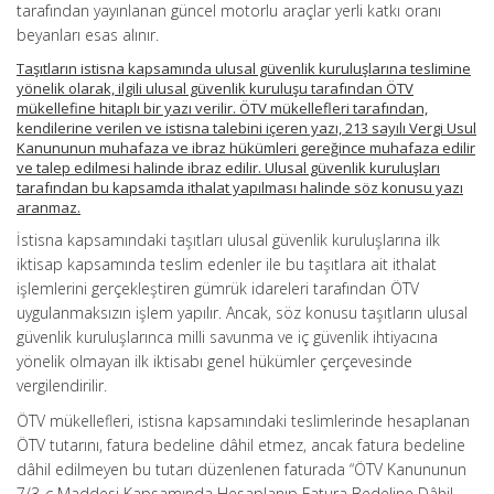
tarafından yayınlanan güncel motorlu araçlar yerli katkı oranı
beyanları esas alınır.
Taşıtların istisna kapsamında ulusal güvenlik kuruluşlarına teslimine
yönelik olarak, ilgili ulusal güvenlik kuruluşu tarafından ÖTV
mükellefine hitaplı bir yazı verilir. ÖTV mükellefleri tarafından,
kendilerine verilen ve istisna talebini içeren yazı, 213 sayılı Vergi Usul
Kanununun muhafaza ve ibraz hükümleri gereğince muhafaza edilir
ve talep edilmesi halinde ibraz edilir. Ulusal güvenlik kuruluşları
tarafından bu kapsamda ithalat yapılması halinde söz konusu yazı
aranmaz.
İstisna kapsamındaki taşıtları ulusal güvenlik kuruluşlarına ilk
iktisap kapsamında teslim edenler ile bu taşıtlara ait ithalat
işlemlerini gerçekleştiren gümrük idareleri tarafından ÖTV
uygulanmaksızın işlem yapılır. Ancak, söz konusu taşıtların ulusal
güvenlik kuruluşlarınca milli savunma ve iç güvenlik ihtiyacına
yönelik olmayan ilk iktisabı genel hükümler çerçevesinde
vergilendirilir.
ÖTV mükellefleri, istisna kapsamındaki teslimlerinde hesaplanan
ÖTV tutarını, fatura bedeline dâhil etmez, ancak fatura bedeline
dâhil edilmeyen bu tutarı düzenlenen faturada “ÖTV Kanununun
7/3-ç Maddesi Kapsamında Hesaplanıp Fatura Bedeline Dâhil