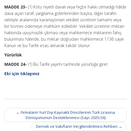
MADDE 23-
(1) Kötü niyetli davalı veya hiçbir hakkı olmadığı hâlde
dava açan taraf, yargılama giderlerinden başka, diğer tarafın
vekiliyle aralarında kararlaştırılan vekâlet ücretinin tamamı veya
bir kısmını ödemeye mahkûm edilebilir. Vekâlet ücretinin miktarı
hakkında uyuşmazlık çıkması veya mahkemece miktarının fahiş
bulunması hâlinde, bu miktar doğrudan mahkemece 1136 sayılı
Kanun ve bu Tarife esas alınarak takdir olunur.
Yürürlük
MADDE 24-
(1) Bu Tarife yayımı tarihinde yürürlüğe girer.
Eki için tıklayınız
Post
←
Firmaların Yurt Dışı Kaynaklı Dövizlerinin Türk Lirasına
navigation
Dönüşümünün Desteklenmesi (Sayı: 2025/26)
Dernek ve Vakıfların Vergilendirilmesi Rehberi
→