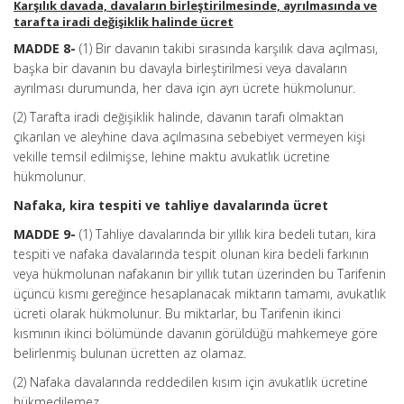
Karşılık davada, davaların birleştirilmesinde, ayrılmasında ve
tarafta iradi değişiklik halinde ücret
MADDE 8-
(1) Bir davanın takibi sırasında karşılık dava açılması,
başka bir davanın bu davayla birleştirilmesi veya davaların
ayrılması durumunda, her dava için ayrı ücrete hükmolunur.
(2) Tarafta iradi değişiklik halinde, davanın tarafı olmaktan
çıkarılan ve aleyhine dava açılmasına sebebiyet vermeyen kişi
vekille temsil edilmişse, lehine maktu avukatlık ücretine
hükmolunur.
Nafaka, kira tespiti ve tahliye davalarında ücret
MADDE 9-
(1) Tahliye davalarında bir yıllık kira bedeli tutarı, kira
tespiti ve nafaka davalarında tespit olunan kira bedeli farkının
veya hükmolunan nafakanın bir yıllık tutarı üzerinden bu Tarifenin
üçüncü kısmı gereğince hesaplanacak miktarın tamamı, avukatlık
ücreti olarak hükmolunur. Bu miktarlar, bu Tarifenin ikinci
kısmının ikinci bölümünde davanın görüldüğü mahkemeye göre
belirlenmiş bulunan ücretten az olamaz.
(2) Nafaka davalarında reddedilen kısım için avukatlık ücretine
hükmedilemez.