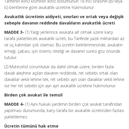
Tarifenin ikinci kısmının ikinci bölümünün 18 inci sırasının (b) veya
(c) bentlerine göre avukatlık ücretine hükmolunur.
Avukatlık ücretinin aidiyeti, sınırları ve ortak veya değişik
sebeple davanın reddinde davalıların avukatlık ücreti
MADDE 3-
(1) Yargı yerlerince avukata ait olmak üzere karşı
tarafa yükletilecek avukatlık ücreti, bu Tarifede yazılı miktardan az
ve üç katından çok olamaz. Bu ücretin belirlenmesinde, avukatın
emeği, çabası, işin önemi, niteliği ve davanın süresi göz önünde
tutulur.
(2) Müteselsil sorumluluk da dahil olmak üzere, birden fazla
davalı aleyhine açılan davanın reddinde, ret sebebi ortak olan
davalılar vekili lehine tek, ret sebebi ayrı olan davalılar vekili lehine
ise her ret sebebi için ayrı ayrı avukatlık ücretine hükmolunur.
Birden çok avukat ile temsil
MADDE 4-
(1) Aynı hukuki yardımın birden çok avukat tarafından
yapılması durumunda, karşı tarafa bir avukatlık ücretinden fazlası
yükletilemez.
Ücretin tümünü hak etme