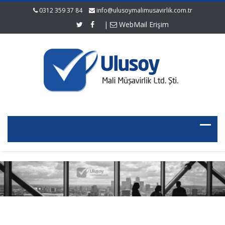
0312 359 37 84
info@ulusoymalimusavirlik.com.tr
|
WebMail Erişim