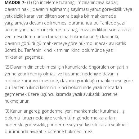
MADDE 7-
(1) Ön inceleme tutanağı imzalanıncaya kadar;
davanın nakli, davanın açılmamış sayılması yahut görevsizlik veya
yetkisizlik kararı verildikten sonra başka bir mahkemede
yargılamaya devam edilmemesi durumunda bu Tarifede yazılı
ücretin yarısına, ön inceleme tutanağı imzalandıktan sonra karar
verilmesi durumunda tamamına hükmolunur. Şu kadar ki,
davanın görüldüğü mahkemeye göre hükmolunacak avukatlık
ücreti, bu Tarifenin ikinci kısmının ikinci bölümünde yazılı
miktarları geçemez.
(2) Davanın dinlenebilmesi için kanunlarda öngörülen ön şartın
yerine getirilmemiş olması ve husumet nedeniyle davanın
reddine karar verilmesinde, davanın görüldüğü mahkemeye göre
bu Tarifenin ikinci kısmının ikinci bölümünde yazılı miktarları
geçmemek üzere üçüncü kısımda yazılı avukatlık ücretine
hükmolunur.
(3) Kanunlar gereği gönderme, yeni mahkemeler kurulması, iş
bölümü itirazı nedeniyle verilen tüm gönderme kararları
nedeniyle görevsizlik, gönderme veya yetkisizlik kararı verilmesi
durumunda avukatlık ücretine hükmedilmez.