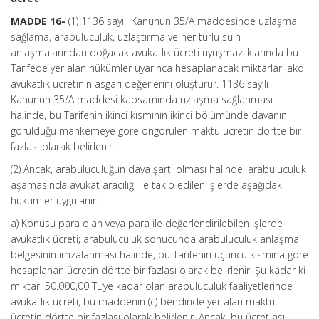
MADDE 16-
(1) 1136 sayılı Kanunun 35/A maddesinde uzlaşma
sağlama, arabuluculuk, uzlaştırma ve her türlü sulh
anlaşmalarından doğacak avukatlık ücreti uyuşmazlıklarında bu
Tarifede yer alan hükümler uyarınca hesaplanacak miktarlar, akdi
avukatlık ücretinin asgari değerlerini oluşturur. 1136 sayılı
Kanunun 35/A maddesi kapsamında uzlaşma sağlanması
halinde, bu Tarifenin ikinci kısmının ikinci bölümünde davanın
görüldüğü mahkemeye göre öngörülen maktu ücretin dörtte bir
fazlası olarak belirlenir.
(2) Ancak, arabuluculuğun dava şartı olması halinde, arabuluculuk
aşamasında avukat aracılığı ile takip edilen işlerde aşağıdaki
hükümler uygulanır:
a) Konusu para olan veya para ile değerlendirilebilen işlerde
avukatlık ücreti; arabuluculuk sonucunda arabuluculuk anlaşma
belgesinin imzalanması halinde, bu Tarifenin üçüncü kısmına göre
hesaplanan ücretin dörtte bir fazlası olarak belirlenir. Şu kadar ki
miktarı 50.000,00 TL’ye kadar olan arabuluculuk faaliyetlerinde
avukatlık ücreti, bu maddenin (c) bendinde yer alan maktu
ücretin dörtte bir fazlası olarak belirlenir. Ancak, bu ücret asıl