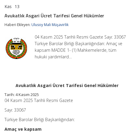
Kas
13
Avukatlık
yorumlar kapalı
Asgari
Avukatlık Asgari Ücret Tarifesi Genel Hükümler
Ücret
Tarifesi
Haberi Ekleyen:
Ulusoy Mali Müşavirlik
Genel
Hükümler
04 Kasım 2025 Tarihli Resmi Gazete Sayı: 33067
için
Türkiye Barolar Birliği Başkanlığından: Amaç ve
kapsam MADDE 1- (1) Mahkemelerde, tüm
hukuki yardımlard…
Avukatlık Asgari Ücret Tarifesi Genel Hükümler
Tarih: 4 Kasım 2025
04 Kasım 2025 Tarihli Resmi Gazete
Sayı: 33067
Türkiye Barolar Birliği Başkanlığından:
Amaç ve kapsam