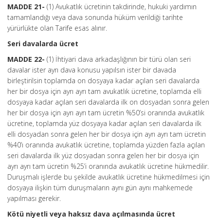
MADDE 21-
(1) Avukatlık ücretinin takdirinde, hukuki yardımın
tamamlandığı veya dava sonunda hüküm verildiği tarihte
yürürlükte olan Tarife esas alınır.
Seri davalarda ücret
MADDE 22-
(1) İhtiyari dava arkadaşlığının bir türü olan seri
davalar ister ayrı dava konusu yapılsın ister bir davada
birleştirilsin toplamda on dosyaya kadar açılan seri davalarda
her bir dosya için ayrı ayrı tam avukatlık ücretine, toplamda elli
dosyaya kadar açılan seri davalarda ilk on dosyadan sonra gelen
her bir dosya için ayrı ayrı tam ücretin %50’si oranında avukatlık
ücretine, toplamda yüz dosyaya kadar açılan seri davalarda ilk
elli dosyadan sonra gelen her bir dosya için ayrı ayrı tam ücretin
%40’ı oranında avukatlık ücretine, toplamda yüzden fazla açılan
seri davalarda ilk yüz dosyadan sonra gelen her bir dosya için
ayrı ayrı tam ücretin %25’i oranında avukatlık ücretine hükmedilir.
Duruşmalı işlerde bu şekilde avukatlık ücretine hükmedilmesi için
dosyaya ilişkin tüm duruşmaların aynı gün aynı mahkemede
yapılması gerekir.
Kötü niyetli veya haksız dava açılmasında ücret