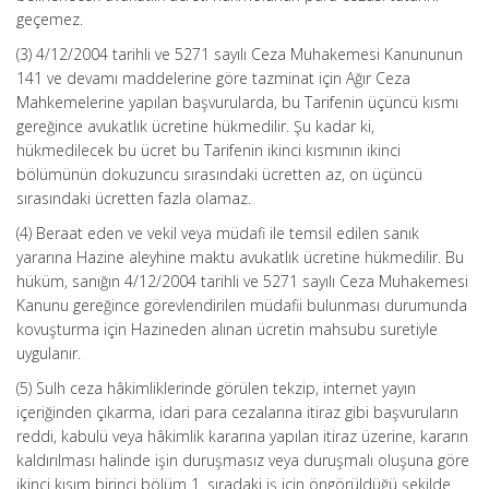
geçemez.
(3) 4/12/2004 tarihli ve 5271 sayılı Ceza Muhakemesi Kanununun
141 ve devamı maddelerine göre tazminat için Ağır Ceza
Mahkemelerine yapılan başvurularda, bu Tarifenin üçüncü kısmı
gereğince avukatlık ücretine hükmedilir. Şu kadar ki,
hükmedilecek bu ücret bu Tarifenin ikinci kısmının ikinci
bölümünün dokuzuncu sırasındaki ücretten az, on üçüncü
sırasındaki ücretten fazla olamaz.
(4) Beraat eden ve vekil veya müdafi ile temsil edilen sanık
yararına Hazine aleyhine maktu avukatlık ücretine hükmedilir. Bu
hüküm, sanığın 4/12/2004 tarihli ve 5271 sayılı Ceza Muhakemesi
Kanunu gereğince görevlendirilen müdafii bulunması durumunda
kovuşturma için Hazineden alınan ücretin mahsubu suretiyle
uygulanır.
(5) Sulh ceza hâkimliklerinde görülen tekzip, internet yayın
içeriğinden çıkarma, idari para cezalarına itiraz gibi başvuruların
reddi, kabulü veya hâkimlik kararına yapılan itiraz üzerine, kararın
kaldırılması halinde işin duruşmasız veya duruşmalı oluşuna göre
ikinci kısım birinci bölüm 1. sıradaki iş için öngörüldüğü şekilde