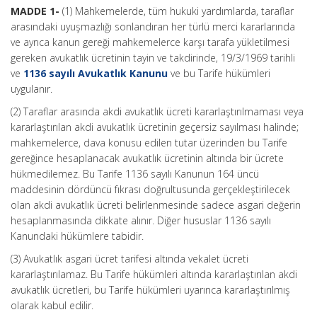
MADDE 1-
(1) Mahkemelerde, tüm hukuki yardımlarda, taraflar
arasındaki uyuşmazlığı sonlandıran her türlü merci kararlarında
ve ayrıca kanun gereği mahkemelerce karşı tarafa yükletilmesi
gereken avukatlık ücretinin tayin ve takdirinde, 19/3/1969 tarihli
ve
1136 sayılı Avukatlık Kanunu
ve bu Tarife hükümleri
uygulanır.
(2) Taraflar arasında akdi avukatlık ücreti kararlaştırılmaması veya
kararlaştırılan akdi avukatlık ücretinin geçersiz sayılması halinde;
mahkemelerce, dava konusu edilen tutar üzerinden bu Tarife
gereğince hesaplanacak avukatlık ücretinin altında bir ücrete
hükmedilemez. Bu Tarife 1136 sayılı Kanunun 164 üncü
maddesinin dördüncü fıkrası doğrultusunda gerçekleştirilecek
olan akdi avukatlık ücreti belirlenmesinde sadece asgari değerin
hesaplanmasında dikkate alınır. Diğer hususlar 1136 sayılı
Kanundaki hükümlere tabidir.
(3) Avukatlık asgari ücret tarifesi altında vekalet ücreti
kararlaştırılamaz. Bu Tarife hükümleri altında kararlaştırılan akdi
avukatlık ücretleri, bu Tarife hükümleri uyarınca kararlaştırılmış
olarak kabul edilir.