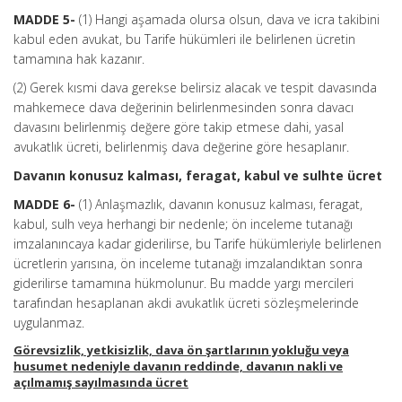
MADDE 5-
(1) Hangi aşamada olursa olsun, dava ve icra takibini
kabul eden avukat, bu Tarife hükümleri ile belirlenen ücretin
tamamına hak kazanır.
(2) Gerek kısmi dava gerekse belirsiz alacak ve tespit davasında
mahkemece dava değerinin belirlenmesinden sonra davacı
davasını belirlenmiş değere göre takip etmese dahi, yasal
avukatlık ücreti, belirlenmiş dava değerine göre hesaplanır.
Davanın konusuz kalması, feragat, kabul ve sulhte ücret
MADDE 6-
(1) Anlaşmazlık, davanın konusuz kalması, feragat,
kabul, sulh veya herhangi bir nedenle; ön inceleme tutanağı
imzalanıncaya kadar giderilirse, bu Tarife hükümleriyle belirlenen
ücretlerin yarısına, ön inceleme tutanağı imzalandıktan sonra
giderilirse tamamına hükmolunur. Bu madde yargı mercileri
tarafından hesaplanan akdi avukatlık ücreti sözleşmelerinde
uygulanmaz.
Görevsizlik, yetkisizlik, dava ön şartlarının yokluğu veya
husumet nedeniyle davanın reddinde, davanın nakli ve
açılmamış sayılmasında ücret