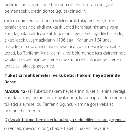
ödeme süresi içerisinde borcunu öderse bu Tarifeye göre
belirlenecek ücretin dörtte üçü takdir edilir.
(6) İcra dairelerinde borçlu vekili olarak takip edilen işlerde
taraflar arasında akdi avukatlık ücreti kararlaştırılmamış veya
kararlaştırılan akdi avukatlık ücretinin geçersiz sayıldığı hallerde;
çıkabilecek uyuşmazlıkların 1136 sayılı Kanunun 164 üncü
maddesinin dördüncü fıkrası uyarınca çözülmesinde avukatlık
ücreti, bu Tarifenin ikinci kısım ikinci bölümünde icra dairelerinde
yapılan takipler için belirlenen maktu ücrettir. Ancak belirlenen
ücret asıl alacağı geçemez.
Tüketici mahkemeleri ve tüketici hakem heyetlerinde
ücret
MADDE 12-
(1) Tüketici hakem heyetlerinin tüketici lehine verdiği
kararlara karşı açılan itiraz davalarında, kararın iptali durumunda
tüketici aleyhine, bu Tarifenin üçüncü kısmına göre vekâlet
ücretine hükmedilir.
(2) Ancak, hükmedilen ücret kabul veya reddedilen miktarı geçemez.
(3) Ancak, mevcut olduğu halde tüketici hakem heyetine