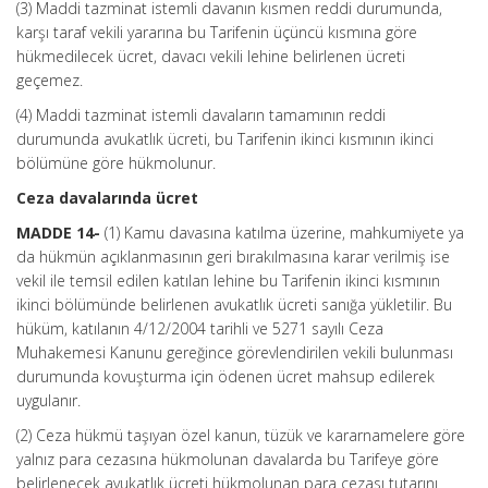
(3) Maddi tazminat istemli davanın kısmen reddi durumunda,
karşı taraf vekili yararına bu Tarifenin üçüncü kısmına göre
hükmedilecek ücret, davacı vekili lehine belirlenen ücreti
geçemez.
(4) Maddi tazminat istemli davaların tamamının reddi
durumunda avukatlık ücreti, bu Tarifenin ikinci kısmının ikinci
bölümüne göre hükmolunur.
Ceza davalarında ücret
MADDE 14-
(1) Kamu davasına katılma üzerine, mahkumiyete ya
da hükmün açıklanmasının geri bırakılmasına karar verilmiş ise
vekil ile temsil edilen katılan lehine bu Tarifenin ikinci kısmının
ikinci bölümünde belirlenen avukatlık ücreti sanığa yükletilir. Bu
hüküm, katılanın 4/12/2004 tarihli ve 5271 sayılı Ceza
Muhakemesi Kanunu gereğince görevlendirilen vekili bulunması
durumunda kovuşturma için ödenen ücret mahsup edilerek
uygulanır.
(2) Ceza hükmü taşıyan özel kanun, tüzük ve kararnamelere göre
yalnız para cezasına hükmolunan davalarda bu Tarifeye göre
belirlenecek avukatlık ücreti hükmolunan para cezası tutarını