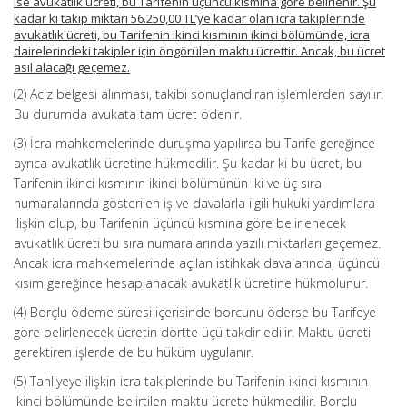
ise avukatlık ücreti, bu Tarifenin üçüncü kısmına göre belirlenir. Şu
kadar ki takip miktarı 56.250,00 TL’ye kadar olan icra takiplerinde
avukatlık ücreti, bu Tarifenin ikinci kısmının ikinci bölümünde, icra
dairelerindeki takipler için öngörülen maktu ücrettir. Ancak, bu ücret
asıl alacağı geçemez.
(2) Aciz belgesi alınması, takibi sonuçlandıran işlemlerden sayılır.
Bu durumda avukata tam ücret ödenir.
(3) İcra mahkemelerinde duruşma yapılırsa bu Tarife gereğince
ayrıca avukatlık ücretine hükmedilir. Şu kadar ki bu ücret, bu
Tarifenin ikinci kısmının ikinci bölümünün iki ve üç sıra
numaralarında gösterilen iş ve davalarla ilgili hukuki yardımlara
ilişkin olup, bu Tarifenin üçüncü kısmına göre belirlenecek
avukatlık ücreti bu sıra numaralarında yazılı miktarları geçemez.
Ancak icra mahkemelerinde açılan istihkak davalarında, üçüncü
kısım gereğince hesaplanacak avukatlık ücretine hükmolunur.
(4) Borçlu ödeme süresi içerisinde borcunu öderse bu Tarifeye
göre belirlenecek ücretin dörtte üçü takdir edilir. Maktu ücreti
gerektiren işlerde de bu hüküm uygulanır.
(5) Tahliyeye ilişkin icra takiplerinde bu Tarifenin ikinci kısmının
ikinci bölümünde belirtilen maktu ücrete hükmedilir. Borçlu