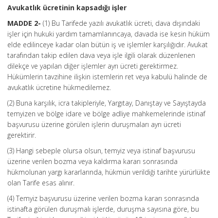
Avukatlık ücretinin kapsadığı işler
MADDE 2-
(1) Bu Tarifede yazılı avukatlık ücreti, dava dışındaki
işler için hukuki yardım tamamlanıncaya, davada ise kesin hüküm
elde edilinceye kadar olan bütün iş ve işlemler karşılığıdır. Avukat
tarafından takip edilen dava veya işle ilgili olarak düzenlenen
dilekçe ve yapılan diğer işlemler ayrı ücreti gerektirmez.
Hükümlerin tavzihine ilişkin istemlerin ret veya kabulü halinde de
avukatlık ücretine hükmedilemez.
(2) Buna karşılık, icra takipleriyle, Yargıtay, Danıştay ve Sayıştayda
temyizen ve bölge idare ve bölge adliye mahkemelerinde istinaf
başvurusu üzerine görülen işlerin duruşmaları ayrı ücreti
gerektirir.
(3) Hangi sebeple olursa olsun, temyiz veya istinaf başvurusu
üzerine verilen bozma veya kaldırma kararı sonrasında
hükmolunan yargı kararlarında, hükmün verildiği tarihte yürürlükte
olan Tarife esas alınır.
(4) Temyiz başvurusu üzerine verilen bozma kararı sonrasında
istinafta görülen duruşmalı işlerde, duruşma sayısına göre, bu