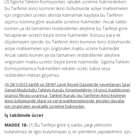
(2) Sigorta Tahkim Komisyonları, vekalet ücretine hükmederken,
bu Tarifenin ikinci kısmının ikinci bölümünde asliye mahkemeleri
için öngörülen ücretin altında kalmamak kaydıyla bu Tarifenin
üçüncü kısmına göre avukatlık ücretine hükmeder. Ancak talebi
kısmen ya da tamamen reddedilenler aleyhine bu Tarifeye göre
hesaplanan ücretin beşte birine hükmedilir. Konusu para ile
ölçülemeyen işlerde, bu Tarifenin ikinci kısmının ikinci bölümünde
asliye mahkemeleri için öngörülen maktu ücrete hükmedilir.
Ancak talebi kısmen ya da tamamen reddedilenler aleyhine
öngörülen maktu ücretin beşte birine hükmedilir. Sigorta Tahkim
Komisyonlarınca hükmedilen vekalet ücreti, kabul veya
reddedilen miktarı geçemez.
(3) 28/1/2012 tarihli ve 28187 sayılı Resmî Gazete’de yayımlanan Spor
Genel Müdürlüğü Tahkim Kurulu Yönetmeliğinin 14 üncü maddesinin
üçüncü fıkrası uyarınca, Tahkim Kurulu, bu Tarifenin ikinci kısmının
ikinci bölümünde idare ve vergi mahkemelerinde görülen davalar
için öngörülen avukatlık ücretine hükmeder.
İş takibinde ücret
MADDE 18-
(1) Bu Tarifeye göre iş takibi; yargı yetkisinin
kullanılması ile ilgisi bulunmayan iş ve işlemlerin yapılabilmesi için,