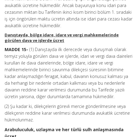
avukatlık ücretine hükmedilir. Ancak başvuruya konu idari para
cezasının miktarı bu Tarifenin ikinci kısım birinci bölüm 1. sıradaki
iş için öngörülen maktu ücretin altında ise idari para cezası kadar
avukatlık ücretine hükmedilir.
Danıştayda, bölge idare, idare ve vergi mahkemelerinde
görülen dava ve işlerde ücret
MADDE 15-
(1) Danıştayda ilk derecede veya duruşmalı olarak
temyiz yoluyla görülen dava ve işlerde, idari ve vergi dava daireleri
kurulları ile dava dairelerinde, bölge idare, idare ve vergi
mahkemelerinde birinci savunma dilekçesi süresinin bitimine
kadar anlaşmazlığın feragat, kabul, davanın konusuz kalması ya
da herhangi bir nedenle ortadan kalkması veya bu nedenlerle
davanın reddine karar verilmesi durumunda bu Tarifede yazılı
ücretin yarısına, diğer durumlarda tamamına hükmedilir.
(2) Şu kadar ki, dilekçelerin görevli mercie gönderilmesine veya
dilekçenin reddine karar verilmesi durumunda avukatlık ücretine
hükmolunmaz.
Arabuluculuk, uzlaşma ve her türlü sulh anlaşmasında
ücret