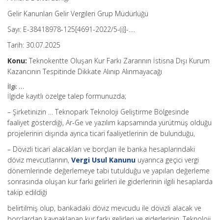
Gelir Kanunları Gelir Vergileri Grup Müdürlüğü
Sayı: E-38418978-125[4691-2022/5-(i)]-….
Tarih: 30.07.2025
Konu:
Teknokentte Oluşan Kur Farkı Zararının İstisna Dışı Kurum
Kazancının Tespitinde Dikkate Alınıp Alınmayacağı
İlgi: …
İlgide kayıtlı özelge talep formunuzda;
– Şirketinizin … Teknopark Teknoloji Geliştirme Bölgesinde
faaliyet gösterdiği, Ar-Ge ve yazılım kapsamında yürütmüş olduğu
projelerinin dışında ayrıca ticari faaliyetlerinin de bulunduğu,
– Dövizli ticari alacakları ve borçları ile banka hesaplarındaki
döviz mevcutlarının,
Vergi Usul Kanunu
uyarınca geçici vergi
dönemlerinde değerlemeye tabi tutulduğu ve yapılan değerleme
sonrasında oluşan kur farkı gelirleri ile giderlerinin ilgili hesaplarda
takip edildiği
belirtilmiş olup, bankadaki döviz mevcudu ile dövizli alacak ve
borçlardan kaynaklanan kur farkı gelirleri ve giderlerinin, Teknoloji