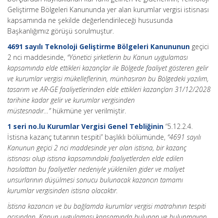
Geliştirme Bölgeleri Kanununda yer alan kurumlar vergisi istisnası
kapsamında ne şekilde değerlendirileceği hususunda
Başkanlığımız görüşü sorulmuştur.
4691 sayılı Teknoloji Geliştirme Bölgeleri Kanununun
geçici
2 nci maddesinde,
“Yönetici şirketlerin bu Kanun uygulaması
kapsamında elde ettikleri kazançlar ile Bölgede faaliyet gösteren gelir
ve kurumlar vergisi mükelleflerinin, münhasıran bu Bölgedeki yazılım,
tasarım ve AR-GE faaliyetlerinden elde ettikleri kazançları 31/12/2028
tarihine kadar gelir ve kurumlar vergisinden
müstesnadır…”
hükmüne yer verilmiştir.
1 seri no.lu Kurumlar Vergisi Genel Tebliğinin
“5.12.2.4.
İstisna kazanç tutarının tespiti” başlıklı bölümünde,
“4691 sayılı
Kanunun geçici 2 nci maddesinde yer alan istisna, bir kazanç
istisnası olup istisna kapsamındaki faaliyetlerden elde edilen
hasılattan bu faaliyetler nedeniyle yüklenilen gider ve maliyet
unsurlarının düşülmesi sonucu bulunacak kazancın tamamı
kurumlar vergisinden istisna olacaktır.
İstisna kazancın ve bu bağlamda kurumlar vergisi matrahının tespiti
açısından, Kanun uygulaması kapsamında bulunan ve bulunmayan