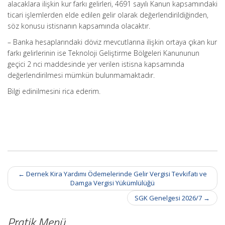
alacaklara ilişkin kur farkı gelirleri, 4691 sayılı Kanun kapsamındaki
ticari işlemlerden elde edilen gelir olarak değerlendirildiğinden,
söz konusu istisnanın kapsamında olacaktır.
– Banka hesaplarındaki döviz mevcutlarına ilişkin ortaya çıkan kur
farkı gelirlerinin ise Teknoloji Geliştirme Bölgeleri Kanununun
geçici 2 nci maddesinde yer verilen istisna kapsamında
değerlendirilmesi mümkün bulunmamaktadır.
Bilgi edinilmesini rica ederim.
Post
←
Dernek Kira Yardımı Ödemelerinde Gelir Vergisi Tevkifatı ve
navigation
Damga Vergisi Yükümlülüğü
SGK Genelgesi 2026/7
→
Pratik Menü