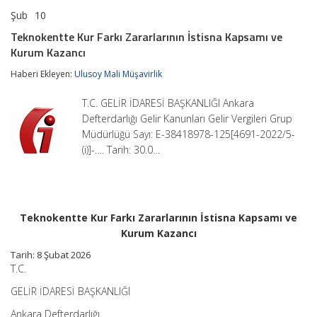
Şub
10
Teknokentte
yorumlar kapalı
Kur
Teknokentte Kur Farkı Zararlarının İstisna Kapsamı ve
Farkı
Kurum Kazancı
Zararlarının
İstisna
Haberi Ekleyen:
Ulusoy Mali Müşavirlik
Kapsamı
ve
Kurum
T.C. GELİR İDARESİ BAŞKANLIĞI Ankara
Kazancı
Defterdarlığı Gelir Kanunları Gelir Vergileri Grup
için
Müdürlüğü Sayı: E-38418978-125[4691-2022/5-
(i)]-…. Tarih: 30.0…
Teknokentte Kur Farkı Zararlarının İstisna Kapsamı ve
Kurum Kazancı
Tarih:
8 Şubat 2026
T.C.
GELİR İDARESİ BAŞKANLIĞI
Ankara Defterdarlığı