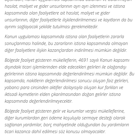
hasılat, maliyet ve gider unsurlarının ayrı ayrı izlenmesi ve istisna
kapsamında olan faaliyetlere ait hasılat, maliyet ve gider
unsurlarının, diğer faaliyetlerle ilişkilendirilmemesi ve kayıtların da bu
ayrımı sağlayacak şekilde tutulması gerekmektedir.
Kanun uygulaması kapsamında istisna olan faaliyetlerin zararla
sonuçlanması halinde, bu zararların istisna kapsamında olmayan
diğer faaliyetlere ilişkin kazançlardan indirilmesi mümkün değildir.
Bölgede faaliyet gösteren mükelleflerin, 4691 sayılı Kanun kapsamı
dışındaki ticari işlemlerinden elde edecekleri gelirleri ile olağandışı
gelirlerinin istisna kapsamında değerlendirilmesi mümkün değildir. Bu
kapsamda, nakitlerin değerlendirilmesi sonucu oluşan faiz gelirleri,
yabancı para cinsinden aktifler dolayısıyla oluşan kur farkları ve
iktisadi kıymetlerin elden çıkarılmasından doğan gelirler istisna
kapsamında değerlendirilmeyecektir.
Bölgede faaliyet gösteren gelir ve kurumlar vergisi mükelleflerine,
diğer kurumlardan geri ödeme koşuluyla sermaye desteği olarak
sağlanan yardımlar, borç mahiyetinde olduğundan bu yardımların
ticari kazanca dahil edilmesi söz konusu olmayacaktır.