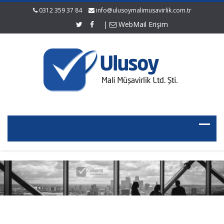
0312 359 37 84
info@ulusoymalimusavirlik.com.tr
|
WebMail Erişim