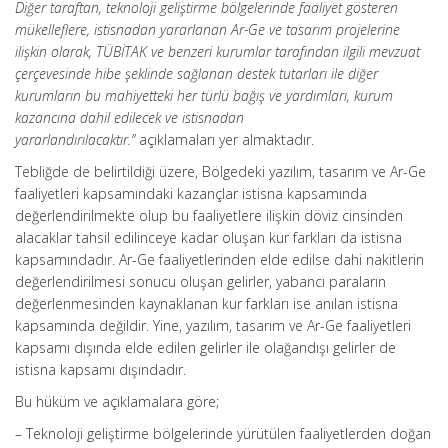
Diğer taraftan, teknoloji geliştirme bölgelerinde faaliyet gösteren
mükelleflere, istisnadan yararlanan Ar-Ge ve tasarım projelerine
ilişkin olarak, TÜBİTAK ve benzeri kurumlar tarafından ilgili mevzuat
çerçevesinde hibe şeklinde sağlanan destek tutarları ile diğer
kurumların bu mahiyetteki her türlü bağış ve yardımları, kurum
kazancına dahil edilecek ve istisnadan
yararlandırılacaktır.”
açıklamaları yer almaktadır.
Tebliğde de belirtildiği üzere, Bölgedeki yazılım, tasarım ve Ar-Ge
faaliyetleri kapsamındaki kazançlar istisna kapsamında
değerlendirilmekte olup bu faaliyetlere ilişkin döviz cinsinden
alacaklar tahsil edilinceye kadar oluşan kur farkları da istisna
kapsamındadır. Ar-Ge faaliyetlerinden elde edilse dahi nakitlerin
değerlendirilmesi sonucu oluşan gelirler, yabancı paraların
değerlenmesinden kaynaklanan kur farkları ise anılan istisna
kapsamında değildir. Yine, yazılım, tasarım ve Ar-Ge faaliyetleri
kapsamı dışında elde edilen gelirler ile olağandışı gelirler de
istisna kapsamı dışındadır.
Bu hüküm ve açıklamalara göre;
– Teknoloji geliştirme bölgelerinde yürütülen faaliyetlerden doğan