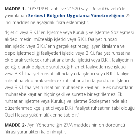
MADDE 1-
10/3/1993 tarihli ve 21520 sayılı Resmî Gazete’de
yayımlanan
Serbest Bölgeler Uygulama Yönetmeliğinin
25
inci maddesine aşağıdaki fıkra eklenmiştir.
“İşletici veya B.K.İ.’ler, İşletme veya Kuruluş ve İşletme Sözleşmesi
akdedilmesini müteakip işletici veya B.K.İ. faaliyet ruhsatı
alır. İşletici veya B.K.İ.’lerin gerçekleştireceği işyeri kiralama ve
depo işletmeciliği faaliyetleri işletici veya B.K.İ. faaliyet ruhsatına
ek olarak verilecek ruhsatlar altında, işletici veya B.K.İ. faaliyetinin
gereği olarak bölgede yürüteceği hizmet faaliyetleri ise işletici
veya B.K.İ. faaliyet ruhsatı altında ya da işletici veya B.K.İ. faaliyet
ruhsatına ek olarak verilecek ruhsatlar altında yürütülür. İşletici
veya B.K.İ. faaliyet ruhsatının muhasebe kayıtları ile ek ruhsatların
muhasebe kayıtları hiçbir şekil ve surette birleştirilemez. Ek
ruhsatlar, İşletme veya Kuruluş ve İşletme Sözleşmesinde aksi
düzenlenmedikçe işletici veya B.K.İ. faaliyet ruhsatının tabi olduğu
Özel Hesap yükümlülüklerine tabidir.”
MADDE 2-
Aynı Yönetmeliğin 27/A maddesinin on dördüncü
fıkrası yürürlükten kaldırılmıştır.