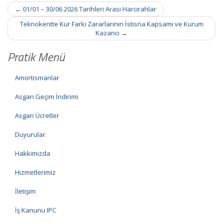
Post
←
01/01 – 30/06 2026 Tarihleri Arası Harcırahlar
navigation
Teknokentte Kur Farkı Zararlarının İstisna Kapsamı ve Kurum
Kazancı
→
Pratik Menü
Amortismanlar
Asgari Geçim İndirimi
Asgari Ücretler
Duyurular
Hakkımızda
Hizmetlerimiz
İletişim
İş Kanunu IPC