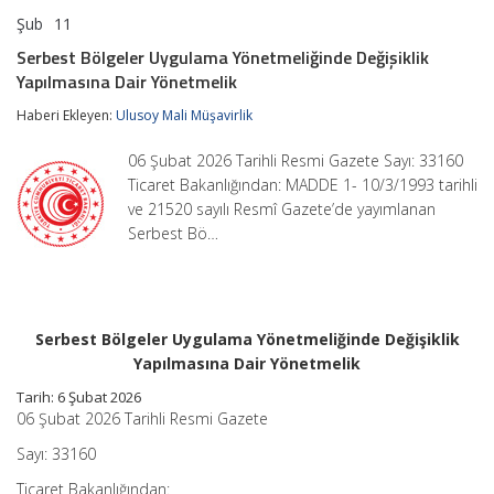
Şub
11
Serbest
yorumlar kapalı
Bölgeler
Serbest Bölgeler Uygulama Yönetmeliğinde Değişiklik
Uygulama
Yapılmasına Dair Yönetmelik
Yönetmeliğinde
Değişiklik
Haberi Ekleyen:
Ulusoy Mali Müşavirlik
Yapılmasına
Dair
Yönetmelik
06 Şubat 2026 Tarihli Resmi Gazete Sayı: 33160
için
Ticaret Bakanlığından: MADDE 1- 10/3/1993 tarihli
ve 21520 sayılı Resmî Gazete’de yayımlanan
Serbest Bö…
Serbest Bölgeler Uygulama Yönetmeliğinde Değişiklik
Yapılmasına Dair Yönetmelik
Tarih:
6 Şubat 2026
06 Şubat 2026 Tarihli Resmi Gazete
Sayı: 33160
Ticaret Bakanlığından: