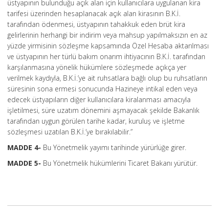
üstyapının bulunduğu açık alan için kullanıcılara uygulanan kira
tarifesi üzerinden hesaplanacak açık alan kirasının B.K.İ.
tarafından ödenmesi, üstyapının tahakkuk eden brüt kira
gelirlerinin herhangi bir indirim veya mahsup yapılmaksızın en az
yüzde yirmisinin sözleşme kapsamında Özel Hesaba aktarılması
ve üstyapının her türlü bakım onarım ihtiyacının B.K.İ. tarafından
karşılanmasına yönelik hükümlere sözleşmede açıkça yer
verilmek kaydıyla, B.K.İ.’ye ait ruhsatlara bağlı olup bu ruhsatların
süresinin sona ermesi sonucunda Hazineye intikal eden veya
edecek üstyapıların diğer kullanıcılara kiralanması amacıyla
işletilmesi, süre uzatım dönemini aşmayacak şekilde Bakanlık
tarafından uygun görülen tarihe kadar, kuruluş ve işletme
sözleşmesi uzatılan B.K.İ.’ye bırakılabilir.”
MADDE 4-
Bu Yönetmelik yayımı tarihinde yürürlüğe girer.
MADDE 5-
Bu Yönetmelik hükümlerini Ticaret Bakanı yürütür.