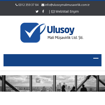
0312 359 37 84
info@ulusoymalimusavirlik.com.tr
|
WebMail Erişim