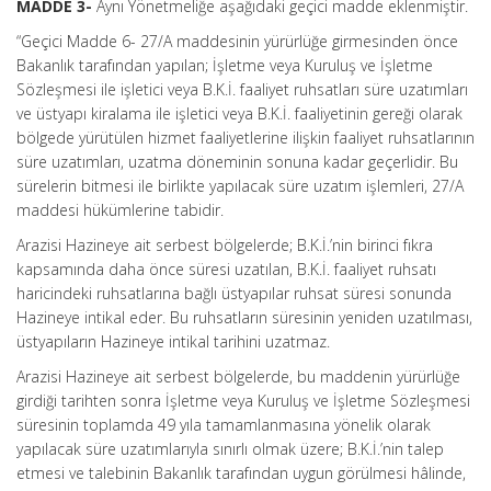
MADDE 3-
Aynı Yönetmeliğe aşağıdaki geçici madde eklenmiştir.
“Geçici Madde 6- 27/A maddesinin yürürlüğe girmesinden önce
Bakanlık tarafından yapılan; İşletme veya Kuruluş ve İşletme
Sözleşmesi ile işletici veya B.K.İ. faaliyet ruhsatları süre uzatımları
ve üstyapı kiralama ile işletici veya B.K.İ. faaliyetinin gereği olarak
bölgede yürütülen hizmet faaliyetlerine ilişkin faaliyet ruhsatlarının
süre uzatımları, uzatma döneminin sonuna kadar geçerlidir. Bu
sürelerin bitmesi ile birlikte yapılacak süre uzatım işlemleri, 27/A
maddesi hükümlerine tabidir.
Arazisi Hazineye ait serbest bölgelerde; B.K.İ.’nin birinci fıkra
kapsamında daha önce süresi uzatılan, B.K.İ. faaliyet ruhsatı
haricindeki ruhsatlarına bağlı üstyapılar ruhsat süresi sonunda
Hazineye intikal eder. Bu ruhsatların süresinin yeniden uzatılması,
üstyapıların Hazineye intikal tarihini uzatmaz.
Arazisi Hazineye ait serbest bölgelerde, bu maddenin yürürlüğe
girdiği tarihten sonra İşletme veya Kuruluş ve İşletme Sözleşmesi
süresinin toplamda 49 yıla tamamlanmasına yönelik olarak
yapılacak süre uzatımlarıyla sınırlı olmak üzere; B.K.İ.’nin talep
etmesi ve talebinin Bakanlık tarafından uygun görülmesi hâlinde,