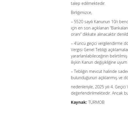
talep edilmektedir.
Birliğimizce,
– 5520 sayılı Kanunun 10/ı ben
için en son açıklanan “Bankalarca
oranı” dikkate alınacaktır denil
– 4’üncü geçici vergilendirme
Vergisi Genel Tebliği açıklamal
yararlanılabileceğinin belirtilmi
ilişkin Kanun değişikliğine uyu
– Tebliğin mevcut halinde sade
bulunduğunun açıklanmış ve dörd
nedenleriyle, 2025 yılı 4. Geçi
değerlendirilmektedir. Ancak b
Kaynak:
TÜRMOB