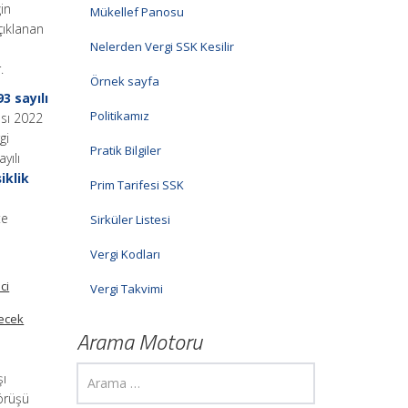
in
Mükellef Panosu
çıklanan
Nelerden Vergi SSK Kesilir
.
Örnek sayfa
93 sayılı
Politikamız
ası 2022
gi
Pratik Bilgiler
yılı
iklik
Prim Tarifesi SSK
te
Sirküler Listesi
Vergi Kodları
ci
Vergi Takvimi
lecek
Arama Motoru
şı
görüşü