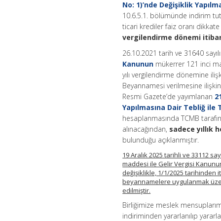
No: 1)’nde Değişiklik Yapılm
10.6.5.1. bölümünde indirim tu
ticari krediler faiz oranı dikka
vergilendirme dönemi itibar
26.10.2021 tarih ve 31640 sayı
Kanunun
mükerrer 121 inci mad
yılı vergilendirme dönemine ili
Beyannamesi verilmesine ilişkin
Resmi Gazete’de yayımlanan
21
Yapılmasına Dair Tebliğ ile 
hesaplanmasında TCMB tarafından
alınacağından,
sadece yıllık 
bulunduğu açıklanmıştır.
19 Aralık 2025 tarihli ve 33112 s
maddesi ile Gelir Vergisi Kanunu
değişiklikle, 1/1/2025 tarihinden 
beyannamelere uygulanmak üzere
edilmiştir.
Birliğimize meslek mensuplarım
indiriminden yararlanılıp yararl