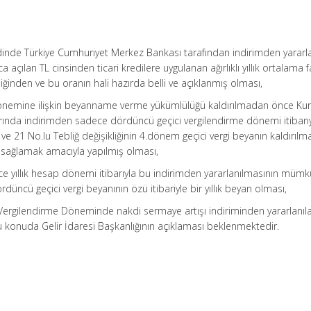
dinde Türkiye Cumhuriyet Merkez Bankası tarafından indirimden yararlan
 açılan TL cinsinden ticari kredilere uygulanan ağırlıklı yıllık ortalama f
diğinden ve bu oranın hali hazırda belli ve açıklanmış olması,
 dönemine ilişkin beyanname verme yükümlülüğü kaldırılmadan önce Ku
arında indirimden sadece dördüncü geçici vergilendirme dönemi itibarı
ş ve 21 No.lu Tebliğ değişikliğinin 4.dönem geçici vergi beyanın kaldırılm
m sağlamak amacıyla yapılmış olması,
ce yıllık hesap dönemi itibarıyla bu indirimden yararlanılmasının müm
üncü geçici vergi beyanının özü itibariyle bir yıllık beyan olması,
ci Vergilendirme Döneminde nakdi sermaye artışı indiriminden yararlanıla
u konuda Gelir İdaresi Başkanlığının açıklaması beklenmektedir.