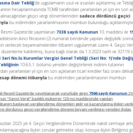
asına Dair Tebliğ
’de uygulamanın usul ve esasları açıklanmış ve Tebliğ
tarının hesaplanmasında TCMB tarafından yararlanılan yıl için en son a
te alınacağından geçici vergi dönemlerinden
sadece dördüncü geçici
ıyla
bu indirimden yararlanılmasının mümkün bulunduğu açıklanmıştır
lı Resmi Gazete’de yayımlanan
7338 sayılı Kanunun
10. maddesi ile
1
desinin ikinci fıkrasının (2) numaralı bendinde yapılan değişiklik sonr
şkin verilecek beyannamelerden itibaren uygulanmak üzere 4. Geçici Ver
 düzenleme kaldırılmış, buna bağlı olarak da 1.3.2023 tarih ve 32119 sa
 Seri No.lu Kurumlar Vergisi Genel Tebliği (Seri No: 1)’nde Değiş
Tebliğinin
10.6.5.1. bölümü yeniden değiştirilerek indirim tutarının
 yararlanılan yıl için en son açıklanan ticari krediler faiz oranı dikka
hesap dönemi itibarıyla
bu indirimden yararlanılmasının mümkün
ayılı Resmî Gazete’de yayımlanarak yürürlüğe giren
7566 sayılı Kanunun
2’n
nun “Geçici Vergi” başlıklı mükerrer 120 nci maddesinde yapılan
itibaren başlayan vergilendirme dönemleri gelir ve kazançlarına ilişkin veri
 dördüncü geçici vergilendirme dönemi beyanı verilmesi yeniden ihdas
ızdan 2025 yılı 4. Geçici Vergilendirme Döneminde nakdi sermaye artı
anılamayacağına ilişkin sorular gelmekte olup; konuya ilişkin Birliğimiz 