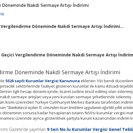
e Döneminde Nakdi Sermaye Artışı İndirimi
lik
i Vergilendirme Döneminde Nakdi Sermaye Artışı İndirimi…
. Geçici Vergilendirme Döneminde Nakdi Sermaye Artışı İndirim
ndirme Döneminde Nakdi Sermaye Artışı İndirimi
ile
5520 sayılı Kurumlar Vergisi Kanununa
eklenen 10/ı bendi düzenlem
gortacılık sektörlerinde faaliyet gösteren kurumlar ile kamu iktisadi teşebb
rinin ilgili hesap dönemi içinde, ticaret siciline tescil edilmiş olan ödenmi
i nakdi sermaye artışları veya yeni kurulan sermaye şirketlerinde ödenmiş
nan kısmı üzerinden Türkiye Cumhuriyet Merkez Bankası tarafından indiri
nan “
Bankalarca açılan TL cinsinden ticari kredilere uygulanan ağırlıklı yıllık ortal
esap döneminin sonuna kadar hesaplanan tutarın %50’si kurumlar vergisi ma
annamesi üzerinde ayrıca gösterilmek şartıyla kurum kazancından indirim 
 Resmi Gazete’de yayımlan
9 Seri No.lu Kurumlar Vergisi Genel Tebliğ