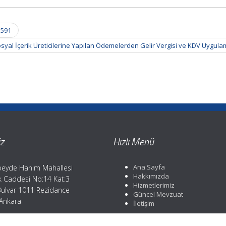
 591
syal İçerik Üreticilerine Yapılan Ödemelerden Gelir Vergisi ve KDV Uygul
z
Hızlı Menü
Ana Sayfa
eyde Hanım Mahallesi
Hakkımızda
ik Caddesi No:14 Kat:3
Hizmetlerimiz
Bulvar 1011 Rezidance
Güncel Mevzuat
 Ankara
İletişim
efon: 0312 359 37 84