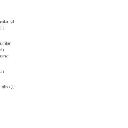
ılan yıl
aiz
rumlar
yla
asına
kün
bileceği