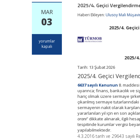
2025/4. Geçici Vergilendirm
MAR
Haberi Ekleyen:
Ulusoy Mali Müşavir
03
2025/4. Geçic
2025/4.
yorumlar
Geçici
kapalı
Vergilendirme
Döneminde
2025/4
Nakdi
Tarih:
13 Şubat 2026
Sermaye
Artışı
2025/4. Geçici Vergile
İndirimi
için
6637 sayılı Kanunun
8. maddesi 
uyarınca; finans, bankacılık ve si
hariç olmak üzere sermaye şirketle
çıkarılmış sermaye tutarlarındak
sermayenin nakit olarak karşıla
yararlanılan yıl için en son açıkla
oranı
” dikkate alınarak, ilgili h
tespitinde kurumlar vergisi bey
yapılabilmektedir.
4.3.2016 tarih ve 29643 sayılı