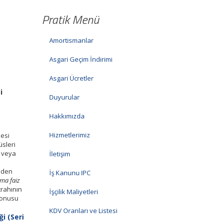
Pratik Menü
Amortismanlar
Asgari Geçim İndirimi
Asgari Ücretler
i
Duyurular
Hakkımızda
Hizmetlerimiz
esi
üsleri
ş veya
İletişim
mden
İş Kanunu IPC
ama faiz
trahının
İşçilik Maliyetleri
konusu
KDV Oranları ve Listesi
i (Seri