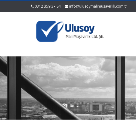
0312 359 37 84
info@ulusoymalimusavirlik.com.tr