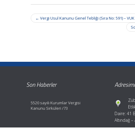
Post
←
Vergi Usul Kanunu Genel Tebliği (Sıra No: 591) – VUK
navigation
So
Son Haberler
Adresimi
Züb
5520 sayılı Kurumlar Vergisi
Etl
Kanunu Sirküleri /73
Daire: 41 
Altındağ –
Tel