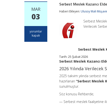
Serbest Meslek Kazancı Elde
MAR
Haberi Ekleyen:
Ulusoy Mali Müşavir
03
Serbest Meslek 
Verilecek Serb
Serbest
yorumlar
Meslek
kapalı
Kazancı
Elde
Eden
Serbest Meslek K
Mükellefler
İçin
Tarih:
25 Şubat 2026
Vergi
Serbest Meslek Kazancı Elde
Rehberi
Yayımlandı
2026 Yılında Verilecek
için
2025 takvim yılında serbest mes
hazırlanan
“Serbest Meslek K
sunulmuştur.
Söz konusu Rehberde;
— Serbest meslek faaliyetine ili