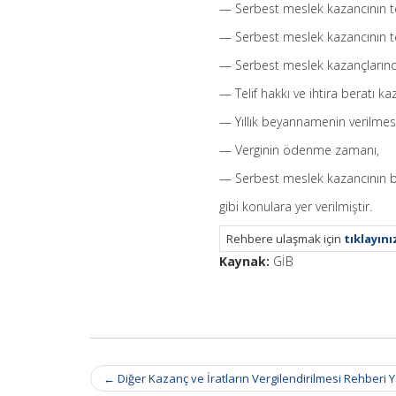
— Serbest meslek kazancının te
— Serbest meslek kazancının tes
— Serbest meslek kazançlarında 
— Telif hakkı ve ihtira beratı ka
— Yıllık beyannamenin verilmesi
— Verginin ödenme zamanı,
— Serbest meslek kazancının be
gibi konulara yer verilmiştir.
Rehbere ulaşmak için
tıklayını
Kaynak:
GİB
Post
←
Diğer Kazanç ve İratların Vergilendirilmesi Rehberi 
navigation