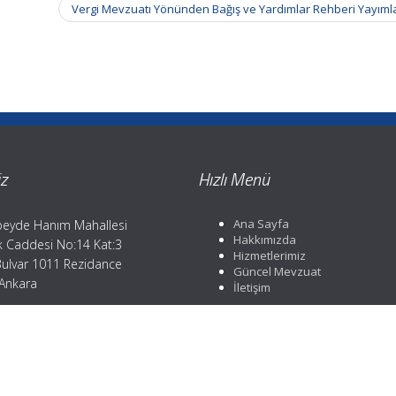
Vergi Mevzuatı Yönünden Bağış ve Yardımlar Rehberi Yayıml
z
Hızlı Menü
Ana Sayfa
eyde Hanım Mahallesi
Hakkımızda
ik Caddesi No:14 Kat:3
Hizmetlerimiz
Bulvar 1011 Rezidance
Güncel Mevzuat
 Ankara
İletişim
efon: 0312 359 37 84
: 0312 359 37 84