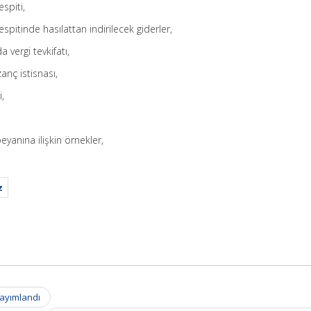
spiti,
pitinde hasılattan indirilecek giderler,
vergi tevkifatı,
zanç istisnası,
,
yanına ilişkin örnekler,
z
Yayımlandı