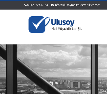
0312 359 37 84
info@ulusoymalimusavirlik.com.tr