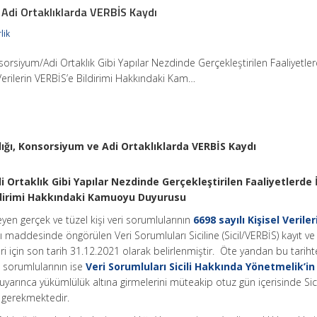
e Adi Ortaklıklarda VERBİS Kaydı
lik
nsorsiyum/Adi Ortaklık Gibi Yapılar Nezdinde Gerçekleştirilen Faaliyetle
 Verilerin VERBİS’e Bildirimi Hakkındaki Kam…
lığı, Konsorsiyum ve Adi Ortaklıklarda VERBİS Kaydı
 Ortaklık Gibi Yapılar Nezdinde Gerçekleştirilen Faaliyetlerde 
Bildirimi Hakkındaki Kamuoyu Duyurusu
işleyen gerçek ve tüzel kişi veri sorumlularının
6698 sayılı Kişisel Veriler
ı maddesinde öngörülen Veri Sorumluları Siciline (Sicil/VERBİS) kayıt ve 
i için son tarih 31.12.2021 olarak belirlenmiştir. Öte yandan bu tarih
 sorumlularının ise
Veri Sorumluları Sicili Hakkında Yönetmelik’in
uyarınca yükümlülük altına girmelerini müteakip otuz gün içerisinde Sici
ı gerekmektedir.