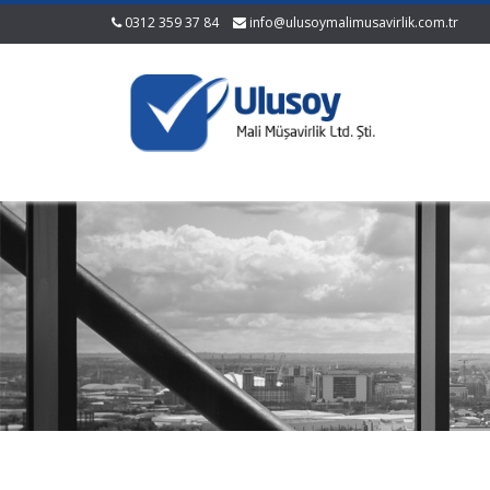
0312 359 37 84
info@ulusoymalimusavirlik.com.tr