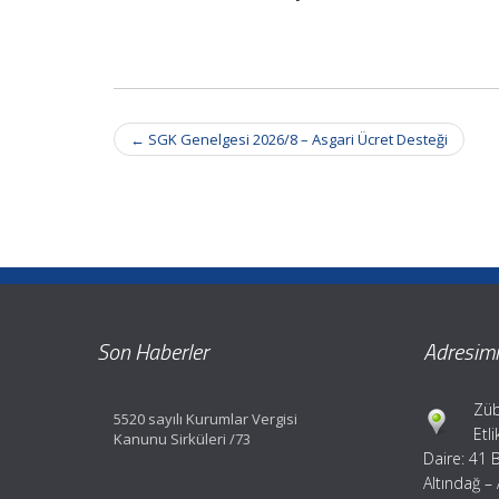
Post
←
SGK Genelgesi 2026/8 – Asgari Ücret Desteği
navigation
Son Haberler
Adresimi
Züb
5520 sayılı Kurumlar Vergisi
Etl
Kanunu Sirküleri /73
Daire: 41 
Altındağ –