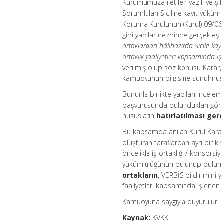
Kurumumuza iletilen yazılı ve şif
Sorumluları Siciline kayıt yüküm
Koruma Kurulunun (Kurul) 09/06
gibi yapılar nezdinde gerçekleştir
ortaklardan hâlihazırda Sicile kay
ortaklık faaliyetleri kapsamında işl
verilmiş olup söz konusu Karar
kamuoyunun bilgisine sunulmuş
Bununla birlikte yapılan inceleme
başvurusunda bulundukları gör
hususların
hatırlatılması
gere
Bu kapsamda anılan Kurul Kararı u
oluşturan taraflardan ayrı bir k
öncelikle iş ortaklığı / konsorsiy
yükümlülüğünün bulunup bulunm
ortakların
, VERBİS bildirimini 
faaliyetleri kapsamında işlenen k
Kamuoyuna saygıyla duyurulur.
Kaynak:
KVKK