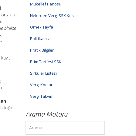
Mükellef Panosu
i
 ortaklık
Nelerden Vergi SSK Kesilir
an
Örnek sayfa
e birlikte
rar
Politikamız
e
Pratik Bilgiler
 kayıt
Prim Tarifesi SSK
Sirküler Listesi
ı
Vergi Kodları
ı;
Vergi Takvimi
nan
taklığın
Arama Motoru