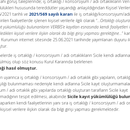
ahi görüş taleplerinde; iş ortaklığı / konsorsiyum / adi ortaklıkların Veri
lülükleri hususunda tereddütler yaşandığı anlaşıldığından Kişisel Veriler
/2021 tarihli ve
2021/569 sayılı kararı
ile iş ortaklığı/konsorsiyum/adi
ilen faaliyetlerde işlenen kişisel verilerle ilgili olarak “…
Ortaklığı oluştur
ıt yükümlülüğü bulunanların VERBİS’e kayıtları esnasında kendi faaliyetleri il
edikleri kişisel verilere ilişkin olarak da bilgi girişi yapması gerektiğine…
” ka
, Kurumun internet sitesinde 25.06.2021 tarihinde yayımlanan duyuru il
tur.
lerde iş ortaklığı / konsorsiyum / adi ortaklıkların Sicile kendi adlarına
ülmüş olup söz konusu Kurul Kararında belirlenen
ği hasıl olmuştur.
yarınca iş ortaklığı / konsorsiyum / adi ortaklık gibi yapıların, ortaklığ
işiliği bulunmaması nedeniyle kendi adlarına Sicile kayıt oluşturmamalar
um / adi ortaklık gibi yapılarda ortaklığı oluşturan tarafların Sicile kayıt
adığının tespit edilmesi, akabinde
Sicile kayıt yükümlülüğü bulu
yaparken kendi faaliyetlerinin yanı sıra iş ortaklığı / konsorsiyum / adi or
işisel verilere ilişkin olarak da bilgi girişi yapması gerekmektedir.