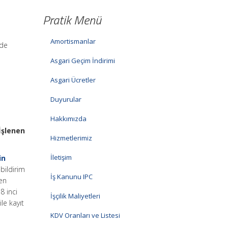
Pratik Menü
Amortismanlar
rde
Asgari Geçim İndirimi
Asgari Ücretler
Duyurular
Hakkımızda
İşlenen
Hizmetlerimiz
İletişim
in
bildirim
İş Kanunu IPC
ten
8 inci
İşçilik Maliyetleri
le kayıt
KDV Oranları ve Listesi