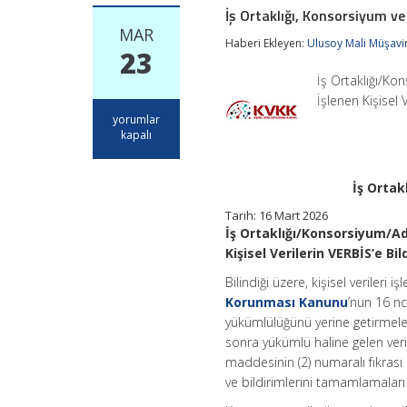
İş Ortaklığı, Konsorsiyum v
MAR
Haberi Ekleyen:
Ulusoy Mali Müşavir
23
İş Ortaklığı/Ko
İşlenen Kişisel
İş
yorumlar
Ortaklığı,
kapalı
Konsorsiyum
ve
Adi
İş Ortak
Ortaklıklarda
VERBİS
Tarih:
16 Mart 2026
Kaydı
İş Ortaklığı/Konsorsiyum/Adi
için
Kişisel Verilerin VERBİS’e 
Bilindiği üzere, kişisel verileri 
Korunması Kanunu
’nun 16 nc
yükümlülüğünü yerine getirmeler
sonra yükümlü haline gelen veri
maddesinin (2) numaralı fıkrası 
ve bildirimlerini tamamlamalar