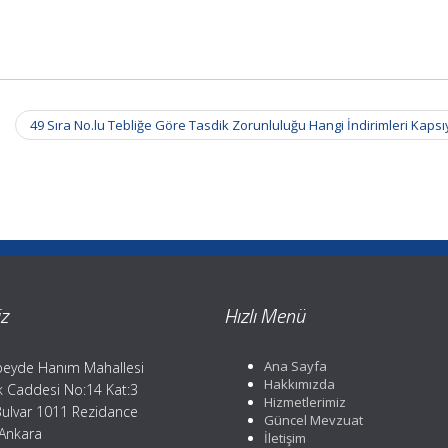
49 Sıra No.lu Tebliğe Göre Tasdik Zorunluluğu Hangi İndirimleri Kaps
z
Hızlı Menü
Ana Sayfa
eyde Hanım Mahallesi
Hakkımızda
ik Caddesi No:14 Kat:3
Hizmetlerimiz
Bulvar 1011 Rezidance
Güncel Mevzuat
 Ankara
İletişim