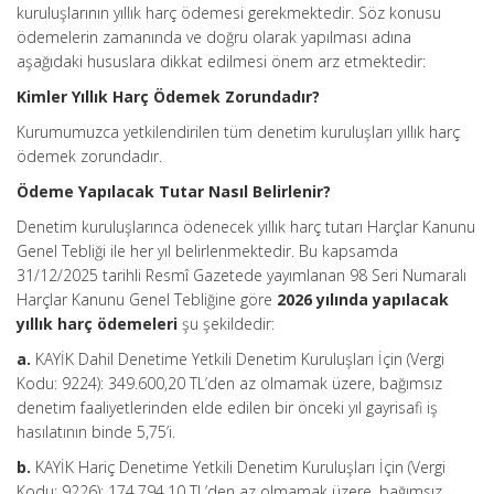
kuruluşlarının yıllık harç ödemesi gerekmektedir. Söz konusu
ödemelerin zamanında ve doğru olarak yapılması adına
aşağıdaki hususlara dikkat edilmesi önem arz etmektedir:
Kimler Yıllık Harç Ödemek Zorundadır?
Kurumumuzca yetkilendirilen tüm denetim kuruluşları yıllık harç
ödemek zorundadır.
Ödeme Yapılacak Tutar Nasıl Belirlenir?
Denetim kuruluşlarınca ödenecek yıllık harç tutarı Harçlar Kanunu
Genel Tebliği ile her yıl belirlenmektedir. Bu kapsamda
31/12/2025 tarihli Resmî Gazetede yayımlanan 98 Seri Numaralı
Harçlar Kanunu Genel Tebliğine göre
2026 yılında yapılacak
yıllık harç ödemeleri
şu şekildedir:
a.
KAYİK Dahil Denetime Yetkili Denetim Kuruluşları İçin (Vergi
Kodu: 9224): 349.600,20 TL’den az olmamak üzere, bağımsız
denetim faaliyetlerinden elde edilen bir önceki yıl gayrisafi iş
hasılatının binde 5,75’i.
b.
KAYİK Hariç Denetime Yetkili Denetim Kuruluşları İçin (Vergi
Kodu: 9226): 174.794,10 TL’den az olmamak üzere, bağımsız