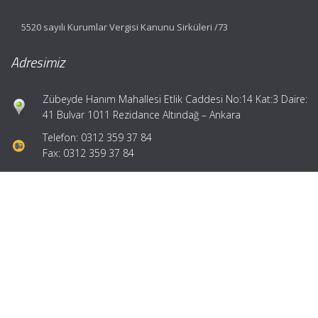
5520 sayılı Kurumlar Vergisi Kanunu Sirküleri /73
Adresimiz
Zübeyde Hanım Mahallesi Etlik Caddesi No:14 Kat:3 Daire:
41 Bulvar 1011 Rezidance Altındağ – Ankara
Telefon: 0312 359 37 84
Fax: 0312 359 37 84
Hızlı Menü
Ana Sayfa
Hakkımızda
Hizmetlerimiz
Güncel Mevzuat
İletişim