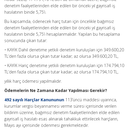
denetim faaliyetlerinden elde edilen bir önceki yıl gayrisafi iş
hasılatının binde 5,75’i.
Bu kapsamda, ödenecek harç tutarı için öncelikle bağımsız
denetim faaliyetlerinden elde edilen bir önceki yıl gayrisafi iş
hasılatının binde 5,75’i hesaplanmalıdır. Yapılan bu hesaplama
sonucunda çıkan tutar:
• KAYİK Dahil denetime yetkili denetim kuruluşları için 349.600,20
TL’den fazla olursa çıkan tutar kadar; az olursa 349.600,20 TL,
• KAYİK Hariç denetime yetkili denetim kuruluşları için 174.794,10
TL’den fazla olursa çıkan tutar kadar; az olursa 174.794,10 TL,
yıllık harç ödemesi yapılmalıdır.
Ödemelerin Ne Zamana Kadar Yapılması Gerekir?
492 sayılı Harçlar Kanununun
113’üncü maddesi uyarınca,
kurumlar vergisi beyannamesi verme süresi içerisinde verilen
bildirim üzerine, bağımsız denetim faaliyetlerinden elde edilen
gayrisafi iş hasılatı esas alınarak tahakkuk ettirilecek harçların,
Mayıs ayı içerisinde ödenmesi gerekmektedir.