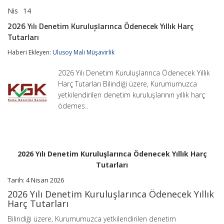
Nis
14
2026
yorumlar kapalı
Yılı
2026 Yılı Denetim Kuruluşlarınca Ödenecek Yıllık Harç
Denetim
Tutarları
Kuruluşlarınca
Ödenecek
Haberi Ekleyen:
Ulusoy Mali Müşavirlik
Yıllık
Harç
Tutarları
2026 Yılı Denetim Kuruluşlarınca Ödenecek Yıllık
için
Harç Tutarları Bilindiği üzere, Kurumumuzca
yetkilendirilen denetim kuruluşlarının yıllık harç
ödemes..
2026 Yılı Denetim Kuruluşlarınca Ödenecek Yıllık Harç
Tutarları
Tarih:
4 Nisan 2026
2026 Yılı Denetim Kuruluşlarınca Ödenecek Yıllık
Harç Tutarları
Bilindiği üzere, Kurumumuzca yetkilendirilen denetim