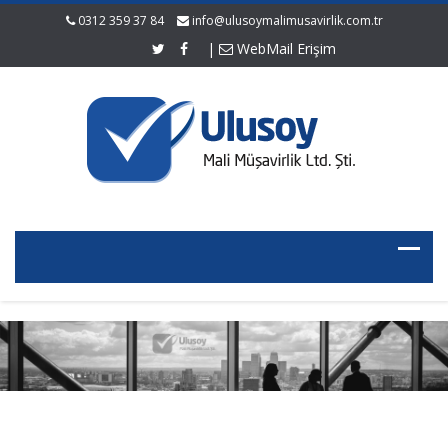
0312 359 37 84
info@ulusoymalimusavirlik.com.tr
|
WebMail Erişim