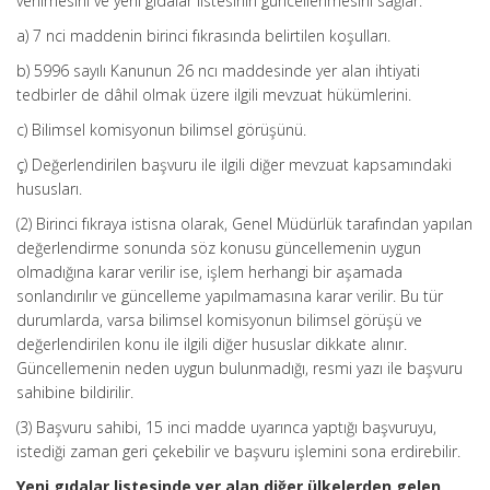
verilmesini ve yeni gıdalar listesinin güncellenmesini sağlar:
a) 7 nci maddenin birinci fıkrasında belirtilen koşulları.
b) 5996 sayılı Kanunun 26 ncı maddesinde yer alan ihtiyati
tedbirler de dâhil olmak üzere ilgili mevzuat hükümlerini.
c) Bilimsel komisyonun bilimsel görüşünü.
ç) Değerlendirilen başvuru ile ilgili diğer mevzuat kapsamındaki
hususları.
(2) Birinci fıkraya istisna olarak, Genel Müdürlük tarafından yapılan
değerlendirme sonunda söz konusu güncellemenin uygun
olmadığına karar verilir ise, işlem herhangi bir aşamada
sonlandırılır ve güncelleme yapılmamasına karar verilir. Bu tür
durumlarda, varsa bilimsel komisyonun bilimsel görüşü ve
değerlendirilen konu ile ilgili diğer hususlar dikkate alınır.
Güncellemenin neden uygun bulunmadığı, resmi yazı ile başvuru
sahibine bildirilir.
(3) Başvuru sahibi, 15 inci madde uyarınca yaptığı başvuruyu,
istediği zaman geri çekebilir ve başvuru işlemini sona erdirebilir.
Yeni gıdalar listesinde yer alan diğer ülkelerden gelen