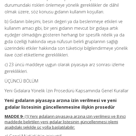
durumundaki riskleri önlemeye yönelik gereklilikler de dâhil
olmak üzere, söz konusu gıdanın kullanım koşulları.
b) Gıdanın bileşimi, besin değeri ya da beslenmeye etkileri ve
kullanım amacı gibi, bir yeni gıdanın mevcut bir gıdaya artık
eşdeğer olmadığını gösteren herhangi bir spesifik nitelik ya da
gıda özelliği hakkında veya nüfusun belirli gruplarının sağlığı
üzerindeki etkiler hakkında son tüketiciyi bilgilendirmeye yönelik
ilave özel etiketleme gereklilikleri.
c) 23 üncü maddeye uygun olarak piyasaya arz sonrası izleme
gereklilikleri.
ÜÇÜNCÜ BÖLÜM
Yeni Gıdalara Yönelik İzin Prosedürü Kapsamında Genel Kurallar
Yeni gıdaların piyasaya arzına izin verilmesi ve yeni
gıdalar listesinin güncellenmesine ilişkin prosedür
MADDE 9-
(1) Yeni gıdaların piyasaya arzına izin verilmesi ve 8 inci
maddede belirtilen yeni gıdalar listesinin güncellenmesi işlemi
aşağıdaki şekilde üç yolla başlatılabilir: