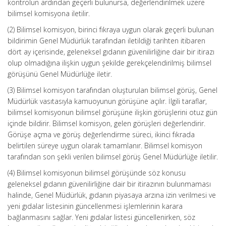
kontrolün ardından geçerli bulunursa, değerlendirilmek üzere
bilimsel komisyona iletilir.
(2) Bilimsel komisyon, birinci fıkraya uygun olarak geçerli bulunan
bildirimin Genel Müdürlük tarafından iletildiği tarihten itibaren
dört ay içerisinde, geleneksel gıdanın güvenilirliğine dair bir itirazı
olup olmadığına ilişkin uygun şekilde gerekçelendirilmiş bilimsel
görüşünü Genel Müdürlüğe iletir.
(3) Bilimsel komisyon tarafından oluşturulan bilimsel görüş, Genel
Müdürlük vasıtasıyla kamuoyunun görüşüne açılır. İlgili taraflar,
bilimsel komisyonun bilimsel görüşüne ilişkin görüşlerini otuz gün
içinde bildirir. Bilimsel komisyon, gelen görüşleri değerlendirir.
Görüşe açma ve görüş değerlendirme süreci, ikinci fıkrada
belirtilen süreye uygun olarak tamamlanır. Bilimsel komisyon
tarafından son şekli verilen bilimsel görüş Genel Müdürlüğe iletilir.
(4) Bilimsel komisyonun bilimsel görüşünde söz konusu
geleneksel gıdanın güvenilirliğine dair bir itirazının bulunmaması
halinde, Genel Müdürlük, gıdanın piyasaya arzına izin verilmesi ve
yeni gıdalar listesinin güncellenmesi işlemlerinin karara
bağlanmasını sağlar. Yeni gıdalar listesi güncellenirken, söz