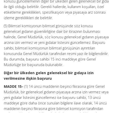
konusu güncellemenin diğer bir ülkeden gelen geleneksel bir gıda
ile ilgili olduğu belirtilir. Gerekli hallerde, kullanım koşulları, özel
etiketleme gereklilikleri, spesifikasyon veya piyasaya arz sonrası
izleme gereklilikleri de belirtilir.
(5) Bilimsel komisyonun bilimsel görüşünde söz konusu
geleneksel gıdanın güvenilirliğine dair bir itirazının bulunması
halinde, Genel Müdürlük, söz konusu geleneksel gıdanın piyasaya
arzına izin vermez ve yeni gıdalar listesini güncellemez. Başvuru
sahibi, bilimsel komisyonun bilimsel görüşünün ayrıntıları
konusunda Genel Müdürlük tarafından resmi yazı ile bilgilendirilir.
Bu durumda, başvuru sahibi 15 inci maddeye göre Genel
Müdürlüğe bir başvuruda bulunabilir.
Diğer bir ülkeden gelen geleneksel bir gıdaya izin
verilmesine ilişkin başvuru
MADDE 15-
(1) 14 üncü maddenin beşinci fıkrasına göre Genel
Müdürlük, bir geleneksel gıdanın piyasaya arzına izin vermez veya
yeni gıdalar listesini güncellemez ise başvuru sahibi, 13 üncü
maddeye göre daha önce sunulan bilgilere ilave olarak, 14 üncü
maddenin beşinci fıkrasına göre bilimsel komisyon tarafından