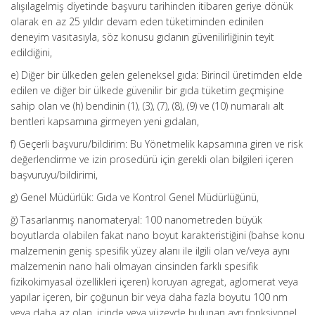
alışılagelmiş diyetinde başvuru tarihinden itibaren geriye dönük
olarak en az 25 yıldır devam eden tüketiminden edinilen
deneyim vasıtasıyla, söz konusu gıdanın güvenilirliğinin teyit
edildiğini,
e) Diğer bir ülkeden gelen geleneksel gıda: Birincil üretimden elde
edilen ve diğer bir ülkede güvenilir bir gıda tüketim geçmişine
sahip olan ve (h) bendinin (1), (3), (7), (8), (9) ve (10) numaralı alt
bentleri kapsamına girmeyen yeni gıdaları,
f) Geçerli başvuru/bildirim: Bu Yönetmelik kapsamına giren ve risk
değerlendirme ve izin prosedürü için gerekli olan bilgileri içeren
başvuruyu/bildirimi,
g) Genel Müdürlük: Gıda ve Kontrol Genel Müdürlüğünü,
ğ) Tasarlanmış nanomateryal: 100 nanometreden büyük
boyutlarda olabilen fakat nano boyut karakteristiğini (bahse konu
malzemenin geniş spesifik yüzey alanı ile ilgili olan ve/veya aynı
malzemenin nano hali olmayan cinsinden farklı spesifik
fizikokimyasal özellikleri içeren) koruyan agregat, aglomerat veya
yapılar içeren, bir çoğunun bir veya daha fazla boyutu 100 nm
veya daha az olan, içinde veya yüzeyde bulunan ayrı fonksiyonel