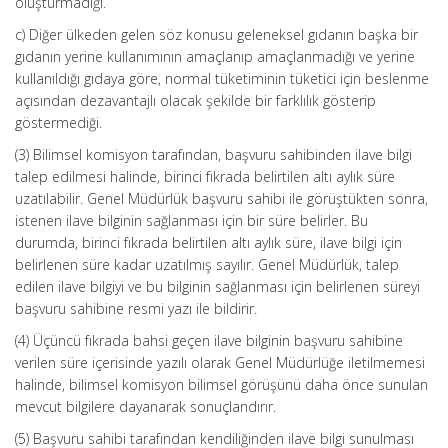
oluşturmadığı.
c) Diğer ülkeden gelen söz konusu geleneksel gıdanın başka bir
gıdanın yerine kullanımının amaçlanıp amaçlanmadığı ve yerine
kullanıldığı gıdaya göre, normal tüketiminin tüketici için beslenme
açısından dezavantajlı olacak şekilde bir farklılık gösterip
göstermediği.
(3) Bilimsel komisyon tarafından, başvuru sahibinden ilave bilgi
talep edilmesi halinde, birinci fıkrada belirtilen altı aylık süre
uzatılabilir. Genel Müdürlük başvuru sahibi ile görüştükten sonra,
istenen ilave bilginin sağlanması için bir süre belirler. Bu
durumda, birinci fıkrada belirtilen altı aylık süre, ilave bilgi için
belirlenen süre kadar uzatılmış sayılır. Genel Müdürlük, talep
edilen ilave bilgiyi ve bu bilginin sağlanması için belirlenen süreyi
başvuru sahibine resmi yazı ile bildirir.
(4) Üçüncü fıkrada bahsi geçen ilave bilginin başvuru sahibine
verilen süre içerisinde yazılı olarak Genel Müdürlüğe iletilmemesi
halinde, bilimsel komisyon bilimsel görüşünü daha önce sunulan
mevcut bilgilere dayanarak sonuçlandırır.
(5) Başvuru sahibi tarafından kendiliğinden ilave bilgi sunulması