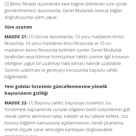
(2) Birinci fıkrada düzenlenen ilave bilginin belirlenen süre içinde
gönderilmemesi durumunda, Genel Müdürlük mevcut bilgiler
doğrultusunda işlem yapar.
Süre uzatımı
MADDE 21-
(1) İstisnai durumlarda, 10 uncu maddenin birinci
fıkrasında, 14 üncü maddenin ikinci fıkrasında ve 16 ncı
maddenin birinci fıkrasında belirtilen süreler Genel Müdürlük
tarafından veya bilimsel komisyonun talebi üzerine ilgili konunun
niteliğinin uygun bir uzatmayı haklı kılması halinde uzatılabilir.
Sürenin uzatılması ve gerekçesi konusunda başvuru sahibi
bilgilendirilir.
Yeni gıdalar listesinin güncellenmesine yönelik
başvuruların gizliliği
MADDE 22-
(1) Başvuru sahibi; başvuruyu sunarken, bu
Yönetmelik kapsamında sunulan bilgilerin belirli bölümlerinin gizli
olarak işleme alınmasını talep edebilir ve bu taleple birlikte, söz
konusu bilgilerin kamuoyuna açıklanmasının, kendi çıkarlarına
önemli ölçüde zarar vereceğini kanıtlayan doğrulanabilir