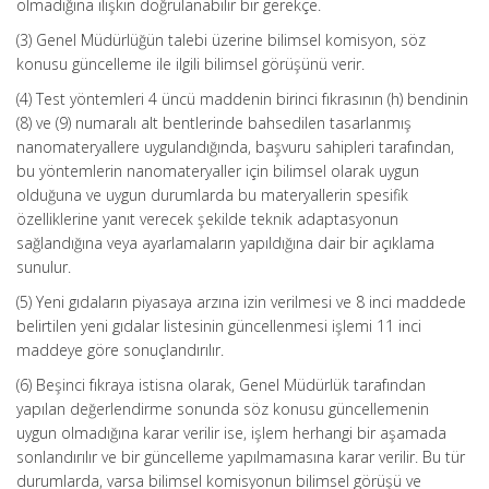
olmadığına ilişkin doğrulanabilir bir gerekçe.
(3) Genel Müdürlüğün talebi üzerine bilimsel komisyon, söz
konusu güncelleme ile ilgili bilimsel görüşünü verir.
(4) Test yöntemleri 4 üncü maddenin birinci fıkrasının (h) bendinin
(8) ve (9) numaralı alt bentlerinde bahsedilen tasarlanmış
nanomateryallere uygulandığında, başvuru sahipleri tarafından,
bu yöntemlerin nanomateryaller için bilimsel olarak uygun
olduğuna ve uygun durumlarda bu materyallerin spesifik
özelliklerine yanıt verecek şekilde teknik adaptasyonun
sağlandığına veya ayarlamaların yapıldığına dair bir açıklama
sunulur.
(5) Yeni gıdaların piyasaya arzına izin verilmesi ve 8 inci maddede
belirtilen yeni gıdalar listesinin güncellenmesi işlemi 11 inci
maddeye göre sonuçlandırılır.
(6) Beşinci fıkraya istisna olarak, Genel Müdürlük tarafından
yapılan değerlendirme sonunda söz konusu güncellemenin
uygun olmadığına karar verilir ise, işlem herhangi bir aşamada
sonlandırılır ve bir güncelleme yapılmamasına karar verilir. Bu tür
durumlarda, varsa bilimsel komisyonun bilimsel görüşü ve