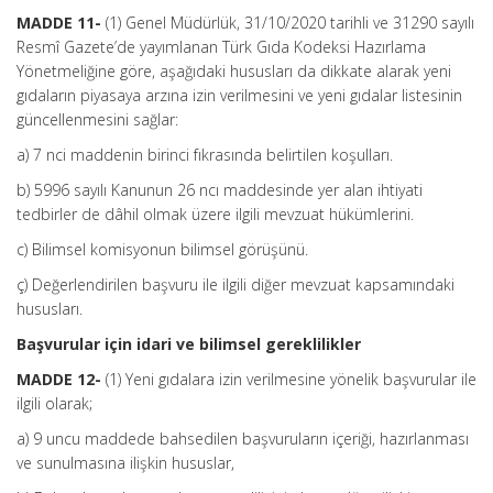
MADDE 11-
(1) Genel Müdürlük, 31/10/2020 tarihli ve 31290 sayılı
Resmî Gazete’de yayımlanan Türk Gıda Kodeksi Hazırlama
Yönetmeliğine göre, aşağıdaki hususları da dikkate alarak yeni
gıdaların piyasaya arzına izin verilmesini ve yeni gıdalar listesinin
güncellenmesini sağlar:
a) 7 nci maddenin birinci fıkrasında belirtilen koşulları.
b) 5996 sayılı Kanunun 26 ncı maddesinde yer alan ihtiyati
tedbirler de dâhil olmak üzere ilgili mevzuat hükümlerini.
c) Bilimsel komisyonun bilimsel görüşünü.
ç) Değerlendirilen başvuru ile ilgili diğer mevzuat kapsamındaki
hususları.
Başvurular için idari ve bilimsel gereklilikler
MADDE 12-
(1) Yeni gıdalara izin verilmesine yönelik başvurular ile
ilgili olarak;
a) 9 uncu maddede bahsedilen başvuruların içeriği, hazırlanması
ve sunulmasına ilişkin hususlar,