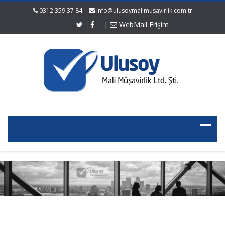
0312 359 37 84
info@ulusoymalimusavirlik.com.tr
|
WebMail Erişim