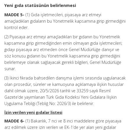
Yeni gıda statüsünün belirlenmesi
MADDE 5-
(1) Gıda işletmecileri, piyasaya arz etmeyi
amaçladıkları gıdaların bu Yönetmelik kapsamına girip girmediğini
kontrol eder.
(2) Piyasaya arz etmeyi amaçladıkları bir gıdanın bu Yönetmelik
kapsamına girip girmediğinden emin olmayan gıda işletmecileri;
gıdayı piyasaya arz etmeden önce Genel Müdürlüğe danışır ve
söz konusu gıdanın bu Yönetmelik kapsamına girip girmediğini
belirlemeye olanak sağlayacak gerekli bilgileri, Genel Müdürlüğe
sunar.
(3) İkinci fıkrada bahsedilen danışma işlemi sırasında uygulanacak
olan prosedür, süreler ve kamuoyuna açıklamaya ilişkin hususlar
dahil olmak üzere, 20/5/2026 tarihli ve 33259 sayılı Resmî
Gazete’de yayımlanan Türk Gıda Kodeksi Yeni Gıdalara İlişkin
Uygulama Tebliği (Tebliğ No: 2026/3) ile belirlenir.
İzin verilen yeni gıdalar listesi
MADDE 6-
(1) Bakanlık, 7 nci ve 8 inci maddelere göre piyasaya
arz edilmek üzere izin verilen ve EK-1’de yer alan yeni gıdalar