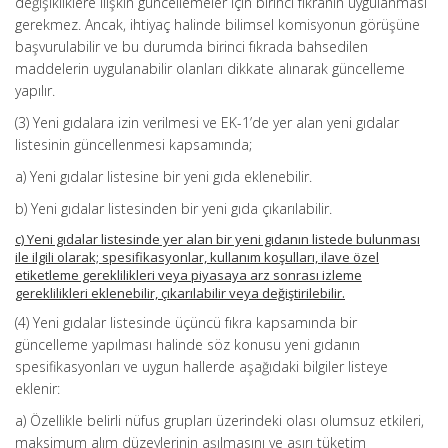
değişikliklere ilişkin güncellemeler için birinci fıkranın uygulanması
gerekmez. Ancak, ihtiyaç halinde bilimsel komisyonun görüşüne
başvurulabilir ve bu durumda birinci fıkrada bahsedilen
maddelerin uygulanabilir olanları dikkate alınarak güncelleme
yapılır.
(3) Yeni gıdalara izin verilmesi ve EK-1’de yer alan yeni gıdalar
listesinin güncellenmesi kapsamında;
a) Yeni gıdalar listesine bir yeni gıda eklenebilir.
b) Yeni gıdalar listesinden bir yeni gıda çıkarılabilir.
c) Yeni gıdalar listesinde yer alan bir yeni gıdanın listede bulunması
ile ilgili olarak; spesifikasyonlar, kullanım koşulları, ilave özel
etiketleme gereklilikleri veya piyasaya arz sonrası izleme
gereklilikleri eklenebilir, çıkarılabilir veya değiştirilebilir.
(4) Yeni gıdalar listesinde üçüncü fıkra kapsamında bir
güncelleme yapılması halinde söz konusu yeni gıdanın
spesifikasyonları ve uygun hallerde aşağıdaki bilgiler listeye
eklenir:
a) Özellikle belirli nüfus grupları üzerindeki olası olumsuz etkileri,
maksimum alım düzeylerinin aşılmasını ve aşırı tüketim