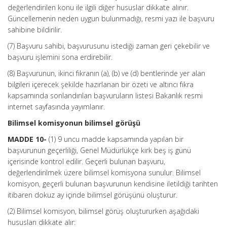
değerlendirilen konu ile ilgili diğer hususlar dikkate alınır.
Güncellemenin neden uygun bulunmadığı, resmi yazı ile başvuru
sahibine bildirilir.
(7) Başvuru sahibi, başvurusunu istediği zaman geri çekebilir ve
başvuru işlemini sona erdirebilir.
(8) Başvurunun, ikinci fıkranın (a), (b) ve (d) bentlerinde yer alan
bilgileri içerecek şekilde hazırlanan bir özeti ve altıncı fıkra
kapsamında sonlandırılan başvuruların listesi Bakanlık resmi
internet sayfasında yayımlanır.
Bilimsel komisyonun bilimsel görüşü
MADDE 10-
(1) 9 uncu madde kapsamında yapılan bir
başvurunun geçerliliği, Genel Müdürlükçe kırk beş iş günü
içerisinde kontrol edilir. Geçerli bulunan başvuru,
değerlendirilmek üzere bilimsel komisyona sunulur. Bilimsel
komisyon, geçerli bulunan başvurunun kendisine iletildiği tarihten
itibaren dokuz ay içinde bilimsel görüşünü oluşturur.
(2) Bilimsel komisyon, bilimsel görüş oluştururken aşağıdaki
hususları dikkate alır: