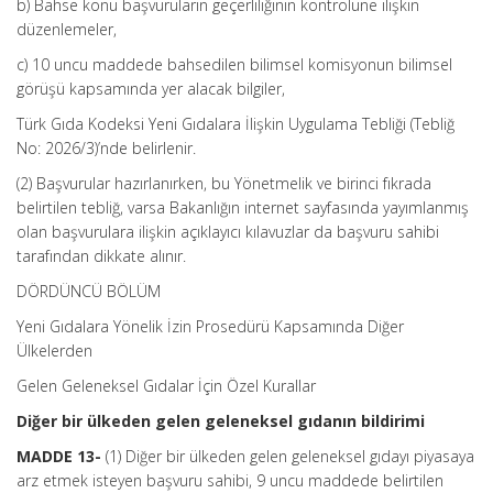
b) Bahse konu başvuruların geçerliliğinin kontrolüne ilişkin
düzenlemeler,
c) 10 uncu maddede bahsedilen bilimsel komisyonun bilimsel
görüşü kapsamında yer alacak bilgiler,
Türk Gıda Kodeksi Yeni Gıdalara İlişkin Uygulama Tebliği (Tebliğ
No: 2026/3)’nde belirlenir.
(2) Başvurular hazırlanırken, bu Yönetmelik ve birinci fıkrada
belirtilen tebliğ, varsa Bakanlığın internet sayfasında yayımlanmış
olan başvurulara ilişkin açıklayıcı kılavuzlar da başvuru sahibi
tarafından dikkate alınır.
DÖRDÜNCÜ BÖLÜM
Yeni Gıdalara Yönelik İzin Prosedürü Kapsamında Diğer
Ülkelerden
Gelen Geleneksel Gıdalar İçin Özel Kurallar
Diğer bir ülkeden gelen geleneksel gıdanın bildirimi
MADDE 13-
(1) Diğer bir ülkeden gelen geleneksel gıdayı piyasaya
arz etmek isteyen başvuru sahibi, 9 uncu maddede belirtilen