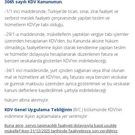
3065 sayılı KDV Kanununun
;
-1/1 inci maddesinde, Türkiye’de ticari, sınai, zirai faaliyet ve
serbest meslek faaliyeti çerçevesinde yapılan teslim ve
hizmetlerin KDV’ye tabi olduğu,
-29/1-a maddesinde, mükelleflerin yaptıkları vergiye tabi işlemler
üzerinden hesaplanan KDV’den, bu Kanunda aksine hüküm
olmadıkça, faaliyetlerine ilişkin olarak kendilerine yapılan teslim
ve hizmetler dolayısıyla hesaplanarak düzenlenen fatura ve
benzeri vesikalarda gösterilen KDV’nin indirilebileceği,
-34/1 inci maddesinde, yurt içinden sağlanan veya ithal olunan
mal ve hizmetlere ait KDV’nin, alış faturası veya benzeri vesikalar
ve gümrük makbuzu üzerinden ayrıca gösterilmek ve bu vesikalar
kanuni defterlere kaydedilmek şartıyla indirilebileceği
hüküm altına alınmıştır.
KDV Genel Uygulama Tebliğinin
(III/C.) bölümünde KDV’nin
indirimine ilişkin açıklamalara yer verilmiştir.
Buna göre, servis taşımacılığı faaliyeti dolayısıyla basit usulde
mükellef iken 31/12/2025 tarihinde faaliyetinize son verdiğiniz,