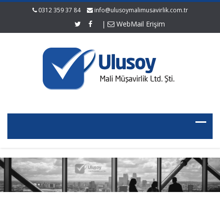
0312 359 37 84
info@ulusoymalimusavirlik.com.tr
|
WebMail Erişim