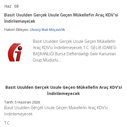
Haz
08
Basit
yorumlar kapalı
Usulden
Basit Usulden Gerçek Usule Geçen Mükellefin Araç KDV’si
Gerçek
İndirilemeyecek
Usule
Geçen
Haberi Ekleyen:
Ulusoy Mali Müşavirlik
Mükellefin
Araç
KDV’si
Basit Usulden Gerçek Usule Geçen Mükellefin
İndirilemeyecek
Araç KDV’si İndirilemeyecek T.C. GELİR İDARESİ
için
BAŞKANLIĞI Bursa Defterdarlığı Gelir Kanunları
Grup Müdürlü…
Basit Usulden Gerçek Usule Geçen Mükellefin Araç KDV’si
İndirilemeyecek
Tarih:
5 Haziran 2026
Basit Usulden Gerçek Usule Geçen Mükellefin Araç KDV’si
İndirilemeyecek
T.C.