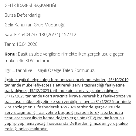
GELİR İDARESİ BAŞKANLIĞI
Bursa Defterdarlığı
Gelir Kanunları Grup Müdürlüğü
Sayı: E-45404237-130[26/74]-152712
Tarih: 16.04.2026
Konu:
Basit usulde vergilendirilmekte iken gerçek usule geçen
mükellefin KDV indirimi.
İlgi: … tarihli ve … sayılı Özelge Talep Formunuz.
İlgide kayıtlı özelge talep formunuzun incelenmesinden; 15/10/2019
tarihinde mükellefiyet tesis ettirerek servis taşımacılığı faaliyetine
başladığınızı, 15/12/2023 tarihinde bir ticari araç satın aldığınızı,
31/12/2025 tarihinde ticari aracınızı kiraya vererek bu faaliyetinize ve
basit usul mükellefiyetinize son verdiğinizi ayrıca 31/1/2026 tarihinde
kira sözleşmenizi feshederek 1/2/2026 tarihinde gerçek usulde
servis taşımacılığı faaliyetine başladığınızı belirterek, söz konusu
ticari aracınıza ilişkin katma değer vergisinin (KDV) indirim konusu
yapılıp yapılamayacağı hususunda Defterdarlığımızdan görüş talep
edildiği anlaşılmaktadır.