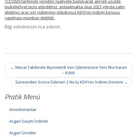
1/2/2026 tarihinde yeniden faaliyete başlayarak gerçek usulde
mükellefiyet tesis ettirdiğiniz anlaşılmakta olup 2023 yılında satın
aldığınız araç için yüklenmiş olduğunuz KDV’nin indirim konusu
yapılması mümkün değildir.
Bilgi edinilmesini rica ederim.
Post
←
Mesai Takibinde Biyometrik Veri İşlenmesine Yeni İlke Kararı
navigation
– KVKK
Süresinden Sonra Ödenen 2 No.lu KDV’nin İndirim Dönemi
→
Pratik Menü
Amortismanlar
Asgari Geçim İndirimi
Asgari Ücretler