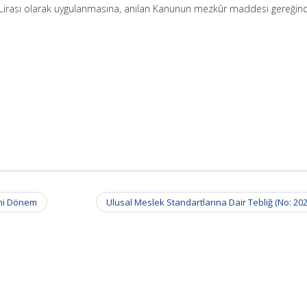
k Lirası olarak uygulanmasına, anılan Kanunun mezkûr maddesi gereğin
eni Dönem
Ulusal Meslek Standartlarına Dair Tebliğ (No: 20