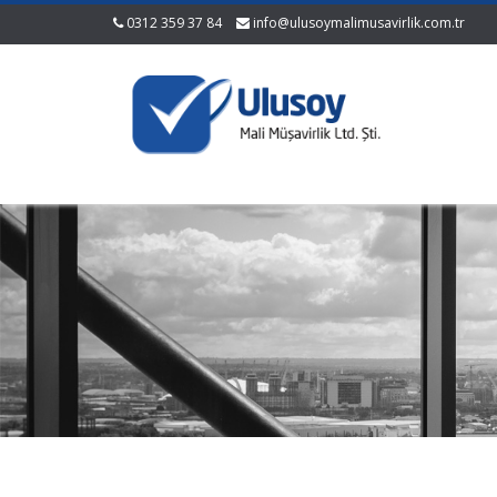
0312 359 37 84
info@ulusoymalimusavirlik.com.tr