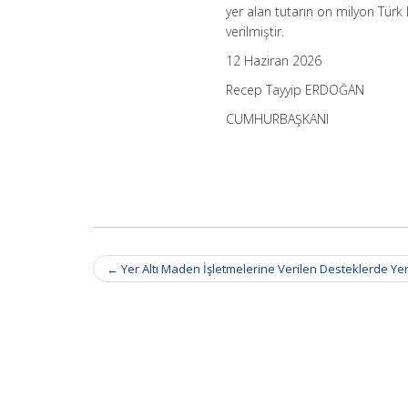
yer alan tutarın on milyon Tür
verilmiştir.
12 Haziran 2026
Recep Tayyip ERDOĞAN
CUMHURBAŞKANI
Post
←
Yer Altı Maden İşletmelerine Verilen Desteklerde Y
navigation