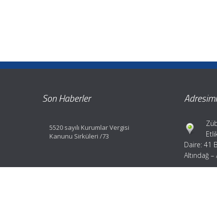
Son Haberler
Adresimi
Züb
5520 sayılı Kurumlar Vergisi
Etl
Kanunu Sirküleri /73
Daire: 41 
Altındağ –
Tel
Fax