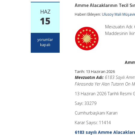
Amme Alacaklarının Tecil Sı
HAZ
Haberi Ekleyen:
Ulusoy Mali Müşavir
15
Mevzuatın Adı: 
Maddesinin İkin
Amme
yorumlar
Alacaklarının
kapalı
Tecil
Sınırında
Yeni
Amme
Düzenleme
için
Tarih:
13 Haziran 2026
Mevzuatın Adı:
6183 Sayılı Amme
Fıkrasında Yer Alan Tutarın On M
13 Haziran 2026 Tarihli Resmi 
Sayı: 33279
Cumhurbaşkanı Kararı
Karar Sayısı: 11414
6183 sayılı Amme Alacaklar