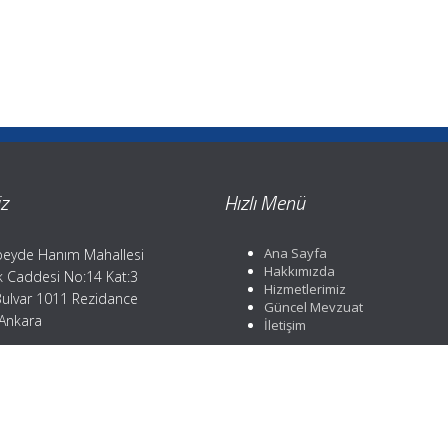
z
Hızlı Menü
Ana Sayfa
eyde Hanım Mahallesi
Hakkımızda
ik Caddesi No:14 Kat:3
Hizmetlerimiz
Bulvar 1011 Rezidance
Güncel Mevzuat
 Ankara
İletişim
efon: 0312 359 37 84
: 0312 359 37 84