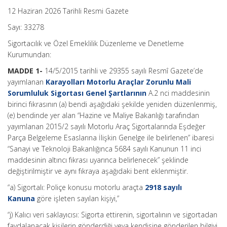
12 Haziran 2026 Tarihli Resmi Gazete
Sayı: 33278
Sigortacılık ve Özel Emeklilik Düzenleme ve Denetleme
Kurumundan:
MADDE 1-
14/5/2015 tarihli ve 29355 sayılı Resmî Gazete’de
yayımlanan
Karayolları Motorlu Araçlar Zorunlu Mali
Sorumluluk Sigortası Genel Şartlarının
A.2 nci maddesinin
birinci fıkrasının (a) bendi aşağıdaki şekilde yeniden düzenlenmiş,
(e) bendinde yer alan “Hazine ve Maliye Bakanlığı tarafından
yayımlanan 2015/2 sayılı Motorlu Araç Sigortalarında Eşdeğer
Parça Belgeleme Esaslarına İlişkin Genelge ile belirlenen” ibaresi
“Sanayi ve Teknoloji Bakanlığınca 5684 sayılı Kanunun 11 inci
maddesinin altıncı fıkrası uyarınca belirlenecek” şeklinde
değiştirilmiştir ve aynı fıkraya aşağıdaki bent eklenmiştir.
“a) Sigortalı: Poliçe konusu motorlu araçta
2918 sayılı
Kanuna
göre işleten sayılan kişiyi,”
“j) Kalıcı veri saklayıcısı: Sigorta ettirenin, sigortalının ve sigortadan
faydalanacak kişilerin gönderdiği veya kendisine gönderilen bilgiyi,