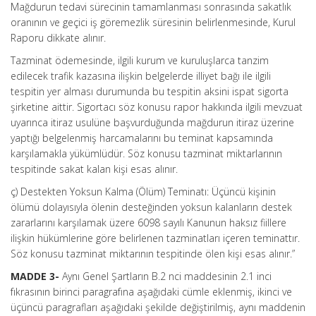
Mağdurun tedavi sürecinin tamamlanması sonrasında sakatlık
oranının ve geçici iş göremezlik süresinin belirlenmesinde, Kurul
Raporu dikkate alınır.
Tazminat ödemesinde, ilgili kurum ve kuruluşlarca tanzim
edilecek trafik kazasına ilişkin belgelerde illiyet bağı ile ilgili
tespitin yer alması durumunda bu tespitin aksini ispat sigorta
şirketine aittir. Sigortacı söz konusu rapor hakkında ilgili mevzuat
uyarınca itiraz usulüne başvurduğunda mağdurun itiraz üzerine
yaptığı belgelenmiş harcamalarını bu teminat kapsamında
karşılamakla yükümlüdür. Söz konusu tazminat miktarlarının
tespitinde sakat kalan kişi esas alınır.
ç) Destekten Yoksun Kalma (Ölüm) Teminatı: Üçüncü kişinin
ölümü dolayısıyla ölenin desteğinden yoksun kalanların destek
zararlarını karşılamak üzere 6098 sayılı Kanunun haksız fiillere
ilişkin hükümlerine göre belirlenen tazminatları içeren teminattır.
Söz konusu tazminat miktarının tespitinde ölen kişi esas alınır.”
MADDE 3-
Aynı Genel Şartların B.2 nci maddesinin 2.1 inci
fıkrasının birinci paragrafına aşağıdaki cümle eklenmiş, ikinci ve
üçüncü paragrafları aşağıdaki şekilde değiştirilmiş, aynı maddenin