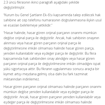
2.3 üncü fıkrasının ikinci paragrafı aşağıdaki şekilde
değiştirilmiştir.
“Kurum bu Genel Şartların Ek-6’sı kapsamında talep edilecek hak
sahibine ait cep telefonu numarasının doğrulanmasına ilişkin usul
ve esasları belirlemeye yetkilidir.”
“Hasar halinde, hasar gören orijinal parçanın onarımı mümkün
değilse orijinal parça ile değiştirilir. Ancak, hak sahibinin onayının
alınması veya hasar gören parçanın orijinal parça ile
değiştirilmesine imkân olmaması halinde hasar gören parça,
yeniden kullanılabilir veya eşdeğer parça ile değiştirilir. Bu fıkra
kapsamında hak sahibinden onay alındığını veya hasar gören
parçanın orijinal parça ile değiştirilmesine imkân olmadığını ispat
yükü sigortacıya aittir. Bu fıkranın uygulanması sonucu araçta bir
kıymet artışı meydana gelmiş olsa dahi bu fark tazminat
miktarından indirilemez.
Hasar gören parçanın orijinal olmaması halinde parçanın onarımı
mümkün değilse yeniden kullanılabilir veya eşdeğer parça ile
değiştirilir. Ancak, hasar gören parçanın yeniden kullanılabilir veya
eşdeğer parça ile değiştirilmesine imkân olmaması halinde