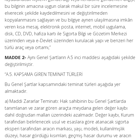
bu bilginin amacına uygun olarak makul bir süre incelemesine
elverecek şekilde kaydedilmesini ve değiştirilmeden
kopyalanmasını sağlayan ve bu bilgiye aynen ulaşılmasına imkân
veren kısa mesaj, elektronik posta, internet, mobil uygulama,
disk, CD, DVD, hafıza kartı ile Sigorta Bilgi ve Gözetim Merkezi
üzerinden veya e-Devlet üzerinden kurulacak yapı ve benzeri her
türlü araç veya ortamı,”
MADDE 2-
Aynı Genel Şartların A.5 inci maddesi aşağıdaki şekilde
değiştirilmiştir.
“A.5. KAPSAMA GİREN TEMİNAT TÜRLERİ
Bu Genel Şartlar kapsamındaki teminat türleri aşağıda yer
almaktadır.
a) Maddi Zararlar Teminatı: Hak sahibinin bu Genel Şartlarda
tanımlanan ve zarar gören araçta meydana gelen değer kaybı
dahil doğrudan malları üzerindeki azalmadır. Değer kaybı, Kurum
tarafından belirlenecek usul ve esaslara göre atanacak sigorta
eksperi tarafından aracın markası, yaşı, modeli, kullanılmışlık
düzeyi, hasar gördüğü kısımları, geçmiş hasar durumu ve aracın