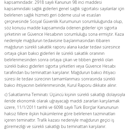
kapsamındadır. 2918 sayılı Kanunun 98 inci maddesi
kapsamındaki sağlık giderleri genel sağlık sigortalısı sayılanlar için
belirlenen sağlık hizmeti geri ödeme usul ve esasları
çerçevesinde Sosyal Güvenlik Kurumunun sorumluluğunda olup,
söz konusu madde kapsamında ödenen giderler için sigorta
şirketinin ve Güvence Hesabının sorumluluğu sona ermiştir. Kaza
nedeniyle mağdurun tedavisine başlanmasından itibaren
mağdurun sürekli sakatlık raporu alana kadar tedavi süresince
ortaya çıkan bakıcı giderleri ile sürekli sakatlık oranının
belirlenmesinden sonra ortaya çıkan ve tıbben gerekli olan
sürekli bakıcı giderleri sigorta şirketleri veya Güvence Hesabı
tarafından bu teminattan karşılanır. Mağdurun bakıcı ihtiyacı
süresi ile tedavi sürecinin tamamlanması sonrasında sürekli
bakıcı ihtiyacının belirlenmesinde, Kurul Raporu dikkate alınır.
c) Sakatlanma Teminatı: Üçüncü kişinin sürekli sakatlığı dolayısıyla
ileride ekonomik olarak uğrayacağı maddi zararları karşılamak
üzere, 11/1/2011 tarihli ve 6098 sayılı Türk Borçlar Kanununun
haksız fiillere ilişkin hükümlerine göre belirlenen tazminatları
içeren teminattır. Trafik kazası nedeniyle mağdurun geçici iş
göremezliği ve sürekli sakatlığı bu teminattan karşılanır.