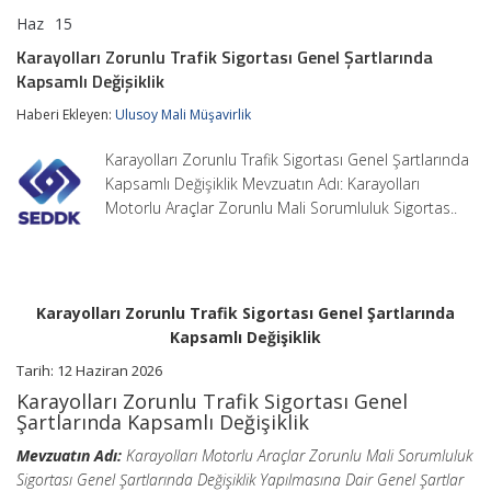
Haz
15
Karayolları
yorumlar kapalı
Zorunlu
Karayolları Zorunlu Trafik Sigortası Genel Şartlarında
Trafik
Kapsamlı Değişiklik
Sigortası
Genel
Haberi Ekleyen:
Ulusoy Mali Müşavirlik
Şartlarında
Kapsamlı
Değişiklik
Karayolları Zorunlu Trafik Sigortası Genel Şartlarında
için
Kapsamlı Değişiklik Mevzuatın Adı: Karayolları
Motorlu Araçlar Zorunlu Mali Sorumluluk Sigortas..
Karayolları Zorunlu Trafik Sigortası Genel Şartlarında
Kapsamlı Değişiklik
Tarih:
12 Haziran 2026
Karayolları Zorunlu Trafik Sigortası Genel
Şartlarında Kapsamlı Değişiklik
Mevzuatın Adı:
Karayolları Motorlu Araçlar Zorunlu Mali Sorumluluk
Sigortası Genel Şartlarında Değişiklik Yapılmasına Dair Genel Şartlar