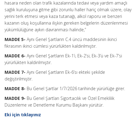
hasara neden olan trafik kazalarında tedavi veya yardım amaçlı
sağlık kuruluşuna gitme gibi zorunlu haller hariç olmak üzere, olay
yerini terk etmesi veya kaza tutanağı, alkol raporu ve benzeri
kazanın oluş koşullarına ilişkin gereken belgelerin düzenlenmesi
yükümlülüğüne aykırı davranması halinde,”
MADDE 5-
Aynı Genel Şartların C.4 üncü maddesinin ikinci
fıkrasının ikinci cümlesi yürürlükten kaldırılmıştır.
MADDE 6-
Aynı Genel Şartların Ek-1’i, Ek-2’si, Ek-3’ü ve Ek-7’si
yürürlükten kaldırılmıştır.
MADDE 7-
Aynı Genel Şartların Ek-6’sı ekteki şekilde
değiştirilmiştir.
MADDE 8-
Bu Genel Şartlar 1/7/2026 tarihinde yürürlüğe girer.
MADDE 9-
Bu Genel Şartları Sigortacılık ve Özel Emeklilik
Düzenleme ve Denetleme Kurumu Başkanı yürütür.
Eki için tıklayınız