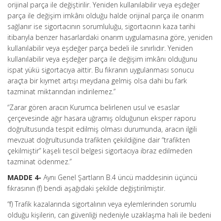
orijinal parça ile değiştirilir. Yeniden kullanılabilir veya eşdeğer
parça ile değişim imkânı olduğu halde orijinal parça ile onarım
sağlanır ise sigortacının sorumluluğu, sigortacının kaza tarihi
itibarıyla benzer hasarlardaki onarım uygulamasına göre, yeniden
kullanılabilir veya eşdeğer parça bedeli ile sınırlıdır. Yeniden
kullanılabilir veya eşdeğer parça ile değişim imkânı olduğunu
ispat yükü sigortacıya aittir. Bu fıkranın uygulanması sonucu
araçta bir kıymet artışı meydana gelmiş olsa dahi bu fark
tazminat miktarından indirilemez.”
“Zarar gören aracın Kurumca belirlenen usul ve esaslar
çerçevesinde ağır hasara uğramış olduğunun eksper raporu
doğrultusunda tespit edilmiş olması durumunda, aracın ilgili
mevzuat doğrultusunda trafikten çekildiğine dair “trafikten
çekilmiştir” kaşeli tescil belgesi sigortacıya ibraz edilmeden
tazminat ödenmez.”
MADDE 4-
Aynı Genel Şartların B.4 üncü maddesinin üçüncü
fıkrasının (f) bendi aşağıdaki şekilde değiştirilmiştir.
“f) Trafik kazalarında sigortalının veya eylemlerinden sorumlu
olduğu kişilerin, can güvenliği nedeniyle uzaklaşma hali ile bedeni