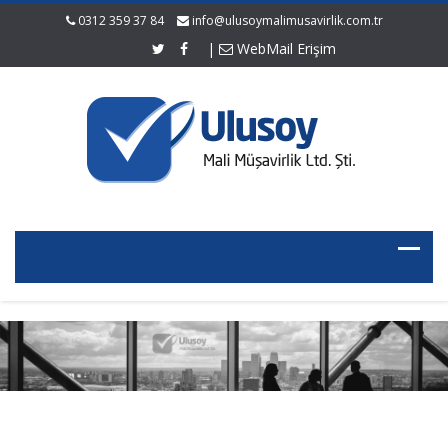
0312 359 37 84
info@ulusoymalimusavirlik.com.tr
|
WebMail Erişim