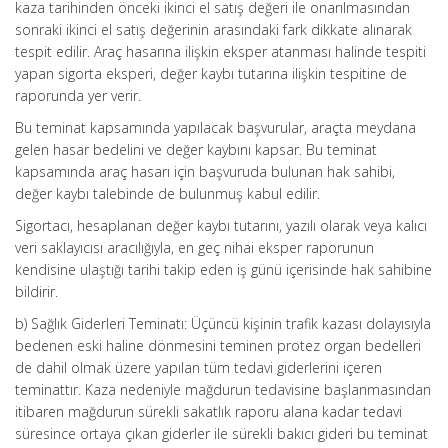
kaza tarihinden önceki ikinci el satış değeri ile onarılmasından
sonraki ikinci el satış değerinin arasındaki fark dikkate alınarak
tespit edilir. Araç hasarına ilişkin eksper atanması halinde tespiti
yapan sigorta eksperi, değer kaybı tutarına ilişkin tespitine de
raporunda yer verir.
Bu teminat kapsamında yapılacak başvurular, araçta meydana
gelen hasar bedelini ve değer kaybını kapsar. Bu teminat
kapsamında araç hasarı için başvuruda bulunan hak sahibi,
değer kaybı talebinde de bulunmuş kabul edilir.
Sigortacı, hesaplanan değer kaybı tutarını, yazılı olarak veya kalıcı
veri saklayıcısı aracılığıyla, en geç nihai eksper raporunun
kendisine ulaştığı tarihi takip eden iş günü içerisinde hak sahibine
bildirir.
b) Sağlık Giderleri Teminatı: Üçüncü kişinin trafik kazası dolayısıyla
bedenen eski haline dönmesini teminen protez organ bedelleri
de dahil olmak üzere yapılan tüm tedavi giderlerini içeren
teminattır. Kaza nedeniyle mağdurun tedavisine başlanmasından
itibaren mağdurun sürekli sakatlık raporu alana kadar tedavi
süresince ortaya çıkan giderler ile sürekli bakıcı gideri bu teminat