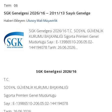
Tem
06
SGK
yorumlar kapalı
Genelgesi
SGK Genelgesi 2026/16 – 2011/13 Sayılı Genelge
2026/16
–
Haberi Ekleyen:
Ulusoy Mali Müşavirlik
2011/13
Sayılı
SGK Genelgesi 2026/16 T.C. SOSYAL GÜVENLİK
Genelge
için
KURUMU BAŞKANLIĞI Sigorta Primleri Genel
Müdürlüğü Sayı : E-13986510-206.05.02-
144194078 Tarih: 26.06.2026…
SGK Genelgesi 2026/16
T.C.
SOSYAL GÜVENLİK KURUMU BAŞKANLIĞI
Sigorta Primleri Genel Müdürlüğü
Sayı : E-13986510-206.05.02-144194078
Tarih: 26.06.2026