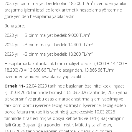
2025 yılı birim maliyet bedeli olan 18.200 TL/m² üzerinden yapılan
araştırma işlemi iptal edilerek aritmetik hesaplama yöntemine
göre yeniden hesaplama yapılacaktır.
Buna göre;
2023 yılı III-B birim maliyet bedeli: 9.000 TL/m²
2024 yılı III-B birim maliyet bedeli: 14.400 TL/m²
2025 yılı III-B birim maliyet bedeli: 18.200 TL/m²
Hesaplamada kullanılacak birim maliyet bedeli: (9.000 + 14.400 +
18.200) /3 = 13.866,66 TL/m² olacağından, 13.866,66 TL/m²
üzerinden yeniden hesaplama yapılacaktır.
Örnek 11-
22.04.2023 tarihinde başlanan özel nitelikteki inşaat
işi 01.03.2026 tarihinde bitmiştir. 05.03.2026 tarihinde, 2025 yılına
ait yapı sınıf ve grubu esas alınarak araştırma işlemi yapılmış ve
fark prim borcu işverene tebliğ edilmiştir. İşverence, tebliğ edilen
borca fatura mukabili iş yaptırıldığı gerekçesiyle 10.03.2026
tarihinde itiraz edilmiş ve dosya Rehberlik ve Teftiş Başkanlığının
ilgili Grup Başkanlığına gönderilmiştir. Müfettiş tarafından,
16.05.2026 tarihinde yapılan Yönetmelik değişikliği öncesi