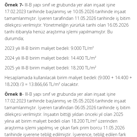
Örnek 7-
III-B yapı sınıf ve grubunda yer alan inşaat işine
17.02.2023 tarihinde başlanmış ve 10.05.2026 tarihinde inşaat
tamamlanmıştır. İşveren tarafından 11.05.2026 tarihinde iş bitim
dilekçesi verilmiştir. Yönetmeliğin yürürlük tarihi olan 16.05.2026
tarihi itibarıyla henüz araştırma işlemi yapılmamıştır. Bu
durumda;
2023 yılı III-B birim maliyet bedeli: 9.000 TL/m²
2024 yılı III-B birim maliyet bedeli: 14.400 TL/m²
2025 yılı III-B birim maliyet bedeli: 18.200 TL/m²
Hesaplamada kullanılacak birim maliyet bedeli: (9.000 + 14.400 +
18.200) /3 = 13.866,66 TL/m² olacaktır.
Örnek 8
– III-B yapı sınıf ve grubunda yer alan inşaat işine
17.02.2023 tarihinde başlanmış ve 05.05.2026 tarihinde inşaat
tamamlanmıştır. İşveren tarafından 06.05.2026 tarihinde iş bitim
dilekçesi verilmiştir. İnşaatın bittiği yıldan önceki yıl olan 2025
yılına ait birim maliyet bedeli olan 18.200 TL/m² üzerinden
araştırma işlemi yapılmış ve çıkan fark prim borcu 11.05.2026
tarihinde işverene tebliğ edilmiştir. İşverence, tebliğ edilen fark