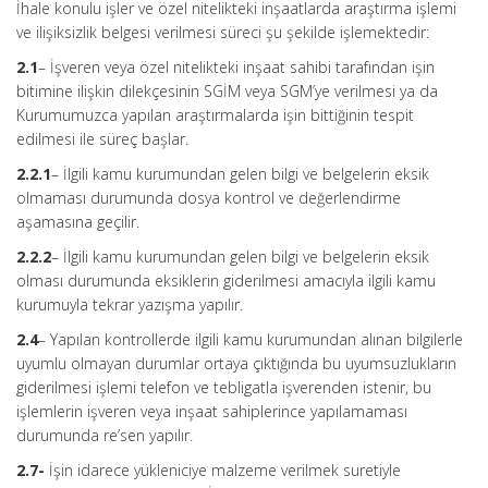
İhale konulu işler ve özel nitelikteki inşaatlarda araştırma işlemi
ve ilişiksizlik belgesi verilmesi süreci şu şekilde işlemektedir:
2.1
– İşveren veya özel nitelikteki inşaat sahibi tarafından işin
bitimine ilişkin dilekçesinin SGİM veya SGM’ye verilmesi ya da
Kurumumuzca yapılan araştırmalarda işin bittiğinin tespit
edilmesi ile süreç başlar.
2.2.1
– İlgili kamu kurumundan gelen bilgi ve belgelerin eksik
olmaması durumunda dosya kontrol ve değerlendirme
aşamasına geçilir.
2.2.2
– İlgili kamu kurumundan gelen bilgi ve belgelerin eksik
olması durumunda eksiklerin giderilmesi amacıyla ilgili kamu
kurumuyla tekrar yazışma yapılır.
2.4
– Yapılan kontrollerde ilgili kamu kurumundan alınan bilgilerle
uyumlu olmayan durumlar ortaya çıktığında bu uyumsuzlukların
giderilmesi işlemi telefon ve tebligatla işverenden istenir, bu
işlemlerin işveren veya inşaat sahiplerince yapılamaması
durumunda re’sen yapılır.
2.7-
İşin idarece yükleniciye malzeme verilmek suretiyle