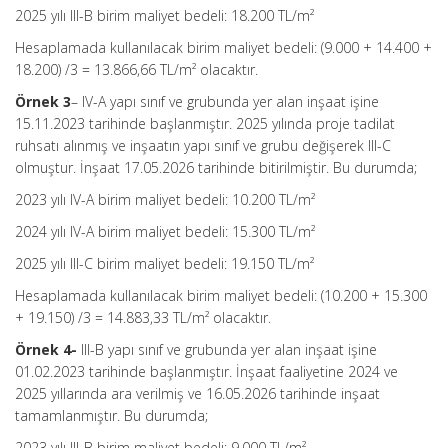
2025 yılı III-B birim maliyet bedeli: 18.200 TL/m²
Hesaplamada kullanılacak birim maliyet bedeli: (9.000 + 14.400 +
18.200) /3 = 13.866,66 TL/m² olacaktır.
Örnek 3
– IV-A yapı sınıf ve grubunda yer alan inşaat işine
15.11.2023 tarihinde başlanmıştır. 2025 yılında proje tadilat
ruhsatı alınmış ve inşaatın yapı sınıf ve grubu değişerek III-C
olmuştur. İnşaat 17.05.2026 tarihinde bitirilmiştir. Bu durumda;
2023 yılı IV-A birim maliyet bedeli: 10.200 TL/m²
2024 yılı IV-A birim maliyet bedeli: 15.300 TL/m²
2025 yılı III-C birim maliyet bedeli: 19.150 TL/m²
Hesaplamada kullanılacak birim maliyet bedeli: (10.200 + 15.300
+ 19.150) /3 = 14.883,33 TL/m² olacaktır.
Örnek 4-
III-B yapı sınıf ve grubunda yer alan inşaat işine
01.02.2023 tarihinde başlanmıştır. İnşaat faaliyetine 2024 ve
2025 yıllarında ara verilmiş ve 16.05.2026 tarihinde inşaat
tamamlanmıştır. Bu durumda;
2023 yılı III-B birim maliyet bedeli: 9.000 TL/m²