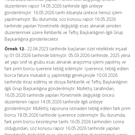
düzenlenen rapor 14.05.2026 tarihinde ilgili üniteye
gönderilmiştir. 16.05.2026 tarihi itibarıyla ünitece henüz işlem
yapılmamıştır. Bu durumda, söz konusu rapor 16.05.2026
tarihinde yapılan Yönetmelik değişikliği esas alınarak yeniden
düzenlenmek üzere Rehberlik ve Teftiş Başkanlığının ilgili Grup
Başkanlığına gönderilecektir.
Örnek 12
– 22.04.2023 tarihinde başlanan özel nitelikteki inşaat
işi 01.03.2026 tarihinde bitmiştir. 05.03.2026 tarihinde, 2025 yılına
ait yapı sınıf ve grubu esas alınarak araştırma işlemi yapılmış ve
fark prim borcu işverene tebliğ edilmiştir. İşverence, tebliğ edilen
borca fatura mukabili iş yaptırıldığı gerekçesiyle 10.03.2026
tarihinde itiraz edilmiş ve dosya Rehberlik ve Teftiş Başkanlığının
ilgili Grup Başkanlığına gönderilmiştir. Müfettiş tarafından,
16.05.2026 tarihinde yapılan Yönetmelik değişikliği öncesi
düzenlenen rapor 14.05.2026 tarihinde ilgili üniteye
gönderilmiştir. Müfettiş raporuna istinaden tebliğ edilen fark prim
borcu 18.05.2026 tarihinde işverence ödenmiştir. Bu durumda,
fark prim borcu kesinleşme tarihi 16.05.2026 tarihinden sonra
olduğundan, söz konusu rapor 16.05.2026 tarihinde yapılan
Yönetmelik değişikliği esas alınarak yeniden düzenlenmek üzere