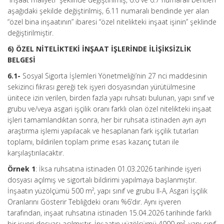
aşağıdaki şekilde değiştirilmiş, 6.11 numaralı bendinde yer alan
“özel bina inşaatının” ibaresi “özel nitelikteki inşaat işinin” şeklinde
değiştirilmiştir.
6) ÖZEL NİTELİKTEKİ İNŞAAT İŞLERİNDE İLİŞİKSİZLİK
BELGESİ
6.1-
Sosyal Sigorta İşlemleri Yönetmeliği’nin 27 nci maddesinin
sekizinci fıkrası gereği tek işyeri dosyasından yürütülmesine
ünitece izin verilen, birden fazla yapı ruhsatı bulunan, yapı sınıf ve
grubu ve/veya asgari işçilik oranı farklı olan özel nitelikteki inşaat
işleri tamamlandıktan sonra, her bir ruhsata istinaden ayrı ayrı
araştırma işlemi yapılacak ve hesaplanan fark işçilik tutarları
toplamı, bildirilen toplam prime esas kazanç tutarı ile
karşılaştırılacaktır.
Örnek 1
: İksa ruhsatına istinaden 01.03.2026 tarihinde işyeri
dosyası açılmış ve sigortalı bildirimi yapılmaya başlanmıştır.
İnşaatın yüzölçümü 500 m², yapı sınıf ve grubu II-A, Asgari İşçilik
Oranlarını Gösterir Tebliğdeki oranı %6’dır. Aynı işveren
tarafından, inşaat ruhsatına istinaden 15.04.2026 tarihinde farklı
bir işyeri dosyası açılmıştır. İnşaatın yüzölçümü 4000 m², yapı sınıf