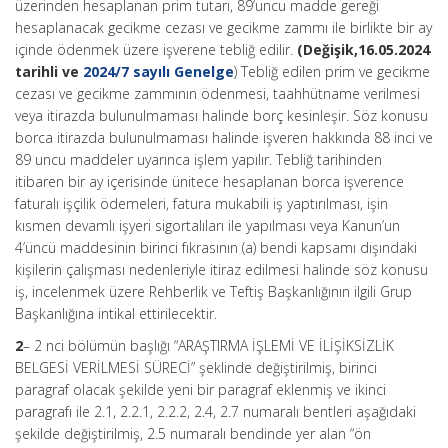
üzerinden hesaplanan prim tutarı, 89’uncu madde gereği
hesaplanacak gecikme cezası ve gecikme zammı ile birlikte bir ay
içinde ödenmek üzere işverene tebliğ edilir.
(Değişik,16.05.2024
tarihli ve
2024/7 sayılı Genelge
) Tebliğ edilen prim ve gecikme
cezası ve gecikme zammının ödenmesi, taahhütname verilmesi
veya itirazda bulunulmaması halinde borç kesinleşir. Söz konusu
borca itirazda bulunulmaması halinde işveren hakkında 88 inci ve
89 uncu maddeler uyarınca işlem yapılır. Tebliğ tarihinden
itibaren bir ay içerisinde ünitece hesaplanan borca işverence
faturalı işçilik ödemeleri, fatura mukabili iş yaptırılması, işin
kısmen devamlı işyeri sigortalıları ile yapılması veya Kanun’un
4’üncü maddesinin birinci fıkrasının (a) bendi kapsamı dışındaki
kişilerin çalışması nedenleriyle itiraz edilmesi halinde söz konusu
iş, incelenmek üzere Rehberlik ve Teftiş Başkanlığının ilgili Grup
Başkanlığına intikal ettirilecektir.
2
– 2 nci bölümün başlığı “ARAŞTIRMA İŞLEMİ VE İLİŞİKSİZLİK
BELGESİ VERİLMESİ SÜRECİ” şeklinde değiştirilmiş, birinci
paragraf olacak şekilde yeni bir paragraf eklenmiş ve ikinci
paragrafı ile 2.1, 2.2.1, 2.2.2, 2.4, 2.7 numaralı bentleri aşağıdaki
şekilde değiştirilmiş, 2.5 numaralı bendinde yer alan “ön