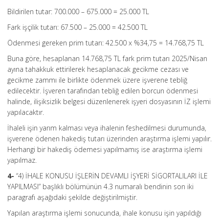
Bildirilen tutar: 700.000 – 675.000 = 25.000 TL
Fark işçilik tutarı: 67.500 – 25.000 = 42.500 TL
Ödenmesi gereken prim tutarı: 42.500 x %34,75 = 14.768,75 TL
Buna göre, hesaplanan 14.768,75 TL fark prim tutarı 2025/Nisan
ayına tahakkuk ettirilerek hesaplanacak gecikme cezası ve
gecikme zammı ile birlikte ödenmek üzere işverene tebliğ
edilecektir. İşveren tarafından tebliğ edilen borcun ödenmesi
halinde, ilişiksizlik belgesi düzenlenerek işyeri dosyasının İZ işlemi
yapılacaktır.
İhaleli işin yarım kalması veya ihalenin feshedilmesi durumunda,
işverene ödenen hakediş tutarı üzerinden araştırma işlemi yapılır.
Herhangi bir hakediş ödemesi yapılmamış ise araştırma işlemi
yapılmaz.
4-
“4) İHALE KONUSU İŞLERİN DEVAMLI İŞYERİ SİGORTALILARI İLE
YAPILMASI” başlıklı bölümünün 4.3 numaralı bendinin son iki
paragrafı aşağıdaki şekilde değiştirilmiştir.
Yapılan araştırma işlemi sonucunda, ihale konusu işin yapıldığı