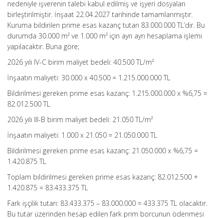
nedeniyle işverenin talebi kabul edilmiş ve işyeri dosyaları
birleştirilmiştir. İnşaat 22.04.2027 tarihinde tamamlanmıştır.
Kuruma bildirilen prime esas kazanç tutarı 83.000.000 TL’dir. Bu
durumda 30.000 m² ve 1.000 m² için ayrı ayrı hesaplama işlemi
yapılacaktır. Buna göre;
2026 yılı IV-C birim maliyet bedeli: 40.500 TL/m²
İnşaatın maliyeti: 30.000 x 40.500 = 1.215.000.000 TL
Bildirilmesi gereken prime esas kazanç: 1.215.000.000 x %6,75 =
82.012.500 TL
2026 yılı III-B birim maliyet bedeli: 21.050 TL/m²
İnşaatın maliyeti: 1.000 x 21.050 = 21.050.000 TL
Bildirilmesi gereken prime esas kazanç: 21.050.000 x %6,75 =
1.420.875 TL
Toplam bildirilmesi gereken prime esas kazanç: 82.012.500 +
1.420.875 = 83.433.375 TL
Fark işçilik tutarı: 83.433.375 – 83.000.000 = 433.375 TL olacaktır.
Bu tutar üzerinden hesap edilen fark prim borcunun ödenmesi