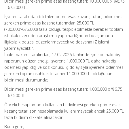
Bildirilmesi gereken prime esas kazanç tutarı: 10.000.000 x %6,75
= 675.000 TL
İşveren tarafından bildirilen prime esas kazanç tutarı, bildirilmesi
gereken prime esas kazanç tutarından 25.000 TL
(700.000>675.000) fazla olduğu tespit edilmekle beraber toplam
istihkak üzerinden araştırma yapılmadığından bu aşamada
ilişiksizlik belgesi düzenlenmeyecek ve dosyanın İZ işlemi
yapılmayacaktır.
İhale makamı tarafından, 17.02.2026 tarihinde işin son hakediş
raporunun düzenlendiği, işverene 1.000.000 TL daha hakediş
ödemesi yapıldığı ve söz konusu iş dolayısıyla işverene ödenmesi
gereken toplam istihkak tutarının 11.000.000 TL olduğunun
bildirilmesi durumunda;
Bildirilmesi gereken prime esas kazanç tutarı: 1.000.000 x %6,75
= 67.500 TL
Önceki hesaplamada kullanılan bildirilmesi gereken prime esas
kazanç tutarı son hesaplamada kullanılmayacak ancak 25.000 TL
fazla bildirim dikkate alınacaktır.
Buna göre;