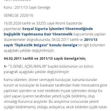
Konu : 2011/13 Sayılı Genelge
GENELGE 2026/16
16.05.2026 tarihli ve 33255 sayılı Resmî Gazete’de
yayımlanan
Sosyal Sigorta İşlemleri Yönetmeliğinde
Değişiklik Yapılmasına Dair Yönetmelik
kapsamında yapılan
düzenlemeler doğrultusunda, 04.02.2011 tarihli ve
2011/13
sayılı “İlişiksizlik Belgesi” konulu Genelge
‘nin ilgili bölümleri
aşağıdaki şekilde değiştirilmiştir.
04.02.2011 tarihli ve 2011/13 sayılı Genelge’nin;
1-
“1) GENEL AÇIKLAMALAR” başlıklı bölümünün on birinci
paragrafı aşağıdaki şekilde değiştirilmiştir.
Kamu idareleri, döner sermayeli kuruluşlar, kanunla kurulan
kurum ve kuruluşlar ile bankalar tarafından ihale mevzuatına göre
yaptırılan işlerden ve özel nitelikteki inşaat işlerinden dolayı bu
işleri yapan işveren tarafından yeterli işçilik bildirilmiş olup
olmadığı Kurumca araştırılır. Bu araştırma sonucunda yeterli
işçiliğin bildirilmemiş olduğu anlaşılırsa, eksik bildirilen işçilik tutarı