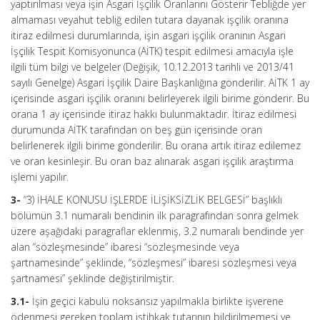
yaptırılması veya işin Asgari İşçilik Oranlarını Gösterir Tebliğde yer
almaması veyahut tebliğ edilen tutara dayanak işçilik oranına
itiraz edilmesi durumlarında, işin asgari işçilik oranının Asgari
İşçilik Tespit Komisyonunca (AİTK) tespit edilmesi amacıyla işle
ilgili tüm bilgi ve belgeler (Değişik, 10.12.2013 tarihli ve 2013/41
sayılı Genelge) Asgari İşçilik Daire Başkanlığına gönderilir. AİTK 1 ay
içerisinde asgari işçilik oranını belirleyerek ilgili birime gönderir. Bu
orana 1 ay içerisinde itiraz hakkı bulunmaktadır. İtiraz edilmesi
durumunda AİTK tarafından on beş gün içerisinde oran
belirlenerek ilgili birime gönderilir. Bu orana artık itiraz edilemez
ve oran kesinleşir. Bu oran baz alınarak asgari işçilik araştırma
işlemi yapılır.
3-
“3) İHALE KONUSU İŞLERDE İLİŞİKSİZLİK BELGESİ” başlıklı
bölümün 3.1 numaralı bendinin ilk paragrafından sonra gelmek
üzere aşağıdaki paragraflar eklenmiş, 3.2 numaralı bendinde yer
alan “sözleşmesinde” ibaresi “sözleşmesinde veya
şartnamesinde” şeklinde, “sözleşmesi” ibaresi sözleşmesi veya
şartnamesi” şeklinde değiştirilmiştir.
3.1-
İşin geçici kabulü noksansız yapılmakla birlikte işverene
ödenmesi gereken toplam istihkak tutarının bildirilmemesi ve