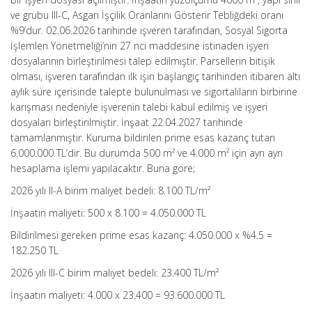
ve grubu III-C, Asgari İşçilik Oranlarını Gösterir Tebliğdeki oranı
%9’dur. 02.06.2026 tarihinde işveren tarafından, Sosyal Sigorta
İşlemleri Yönetmeliği’nin 27 nci maddesine istinaden işyeri
dosyalarının birleştirilmesi talep edilmiştir. Parsellerin bitişik
olması, işveren tarafından ilk işin başlangıç tarihinden itibaren altı
aylık süre içerisinde talepte bulunulması ve sigortalıların birbirine
karışması nedeniyle işverenin talebi kabul edilmiş ve işyeri
dosyaları birleştirilmiştir. İnşaat 22.04.2027 tarihinde
tamamlanmıştır. Kuruma bildirilen prime esas kazanç tutarı
6.000.000 TL’dir. Bu durumda 500 m² ve 4.000 m² için ayrı ayrı
hesaplama işlemi yapılacaktır. Buna göre;
2026 yılı II-A birim maliyet bedeli: 8.100 TL/m²
İnşaatın maliyeti: 500 x 8.100 = 4.050.000 TL
Bildirilmesi gereken prime esas kazanç: 4.050.000 x %4.5 =
182.250 TL
2026 yılı III-C birim maliyet bedeli: 23.400 TL/m²
İnşaatın maliyeti: 4.000 x 23.400 = 93.600.000 TL