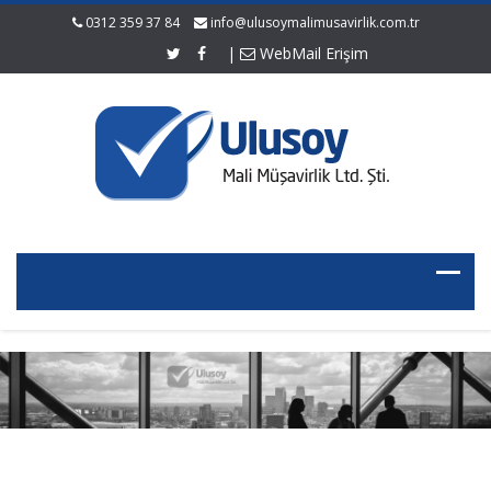
0312 359 37 84
info@ulusoymalimusavirlik.com.tr
|
WebMail Erişim