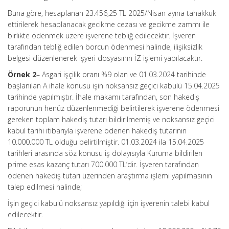
Buna göre, hesaplanan 23.456,25 TL 2025/Nisan ayına tahakkuk
ettirilerek hesaplanacak gecikme cezası ve gecikme zammı ile
birlikte ödenmek üzere işverene tebliğ edilecektir. İşveren
tarafından tebliğ edilen borcun ödenmesi halinde, ilişiksizlik
belgesi düzenlenerek işyeri dosyasının İZ işlemi yapılacaktır.
Örnek 2
– Asgari işçilik oranı %9 olan ve 01.03.2024 tarihinde
başlanılan A ihale konusu işin noksansız geçici kabulü 15.04.2025
tarihinde yapılmıştır. İhale makamı tarafından, son hakediş
raporunun henüz düzenlenmediği belirtilerek işverene ödenmesi
gereken toplam hakediş tutarı bildirilmemiş ve noksansız geçici
kabul tarihi itibarıyla işverene ödenen hakediş tutarının
10.000.000 TL olduğu belirtilmiştir. 01.03.2024 ila 15.04.2025
tarihleri arasında söz konusu iş dolayısıyla Kuruma bildirilen
prime esas kazanç tutarı 700.000 TL’dir. İşveren tarafından
ödenen hakediş tutarı üzerinden araştırma işlemi yapılmasının
talep edilmesi halinde;
İşin geçici kabulü noksansız yapıldığı için işverenin talebi kabul
edilecektir.