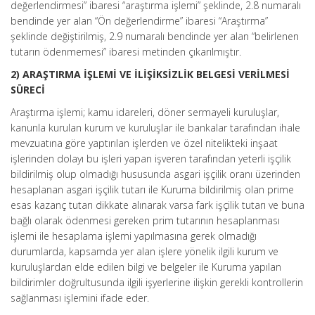
değerlendirmesi” ibaresi “araştırma işlemi” şeklinde, 2.8 numaralı
bendinde yer alan “Ön değerlendirme” ibaresi “Araştırma”
şeklinde değiştirilmiş, 2.9 numaralı bendinde yer alan “belirlenen
tutarın ödenmemesi” ibaresi metinden çıkarılmıştır.
2) ARAŞTIRMA İŞLEMİ VE İLİŞİKSİZLİK BELGESİ VERİLMESİ
SÜRECİ
Araştırma işlemi; kamu idareleri, döner sermayeli kuruluşlar,
kanunla kurulan kurum ve kuruluşlar ile bankalar tarafından ihale
mevzuatına göre yaptırılan işlerden ve özel nitelikteki inşaat
işlerinden dolayı bu işleri yapan işveren tarafından yeterli işçilik
bildirilmiş olup olmadığı hususunda asgari işçilik oranı üzerinden
hesaplanan asgari işçilik tutarı ile Kuruma bildirilmiş olan prime
esas kazanç tutarı dikkate alınarak varsa fark işçilik tutarı ve buna
bağlı olarak ödenmesi gereken prim tutarının hesaplanması
işlemi ile hesaplama işlemi yapılmasına gerek olmadığı
durumlarda, kapsamda yer alan işlere yönelik ilgili kurum ve
kuruluşlardan elde edilen bilgi ve belgeler ile Kuruma yapılan
bildirimler doğrultusunda ilgili işyerlerine ilişkin gerekli kontrollerin
sağlanması işlemini ifade eder.