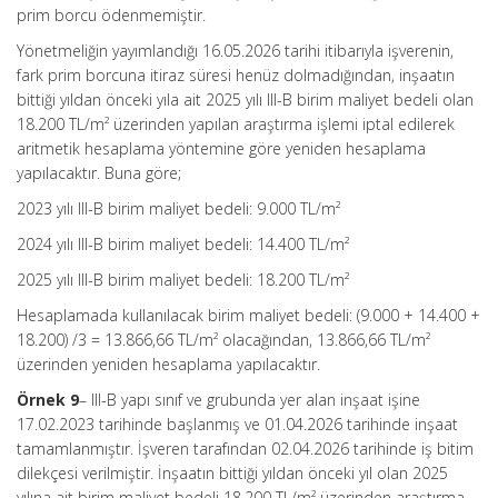
prim borcu ödenmemiştir.
Yönetmeliğin yayımlandığı 16.05.2026 tarihi itibarıyla işverenin,
fark prim borcuna itiraz süresi henüz dolmadığından, inşaatın
bittiği yıldan önceki yıla ait 2025 yılı III-B birim maliyet bedeli olan
18.200 TL/m² üzerinden yapılan araştırma işlemi iptal edilerek
aritmetik hesaplama yöntemine göre yeniden hesaplama
yapılacaktır. Buna göre;
2023 yılı III-B birim maliyet bedeli: 9.000 TL/m²
2024 yılı III-B birim maliyet bedeli: 14.400 TL/m²
2025 yılı III-B birim maliyet bedeli: 18.200 TL/m²
Hesaplamada kullanılacak birim maliyet bedeli: (9.000 + 14.400 +
18.200) /3 = 13.866,66 TL/m² olacağından, 13.866,66 TL/m²
üzerinden yeniden hesaplama yapılacaktır.
Örnek 9
– III-B yapı sınıf ve grubunda yer alan inşaat işine
17.02.2023 tarihinde başlanmış ve 01.04.2026 tarihinde inşaat
tamamlanmıştır. İşveren tarafından 02.04.2026 tarihinde iş bitim
dilekçesi verilmiştir. İnşaatın bittiği yıldan önceki yıl olan 2025
yılına ait birim maliyet bedeli 18.200 TL/m² üzerinden araştırma