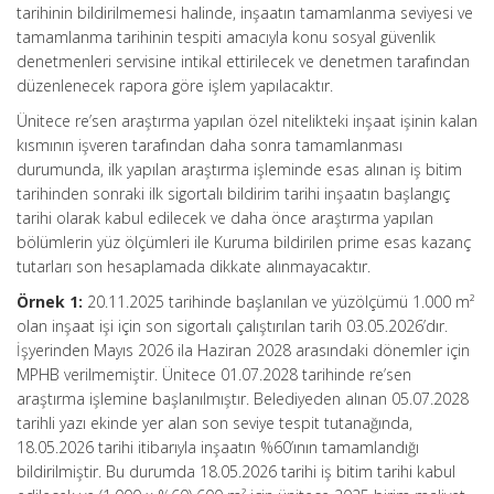
tarihinin bildirilmemesi halinde, inşaatın tamamlanma seviyesi ve
tamamlanma tarihinin tespiti amacıyla konu sosyal güvenlik
denetmenleri servisine intikal ettirilecek ve denetmen tarafından
düzenlenecek rapora göre işlem yapılacaktır.
Ünitece re’sen araştırma yapılan özel nitelikteki inşaat işinin kalan
kısmının işveren tarafından daha sonra tamamlanması
durumunda, ilk yapılan araştırma işleminde esas alınan iş bitim
tarihinden sonraki ilk sigortalı bildirim tarihi inşaatın başlangıç
tarihi olarak kabul edilecek ve daha önce araştırma yapılan
bölümlerin yüz ölçümleri ile Kuruma bildirilen prime esas kazanç
tutarları son hesaplamada dikkate alınmayacaktır.
Örnek 1:
20.11.2025 tarihinde başlanılan ve yüzölçümü 1.000 m²
olan inşaat işi için son sigortalı çalıştırılan tarih 03.05.2026’dır.
İşyerinden Mayıs 2026 ila Haziran 2028 arasındaki dönemler için
MPHB verilmemiştir. Ünitece 01.07.2028 tarihinde re’sen
araştırma işlemine başlanılmıştır. Belediyeden alınan 05.07.2028
tarihli yazı ekinde yer alan son seviye tespit tutanağında,
18.05.2026 tarihi itibarıyla inşaatın %60’ının tamamlandığı
bildirilmiştir. Bu durumda 18.05.2026 tarihi iş bitim tarihi kabul