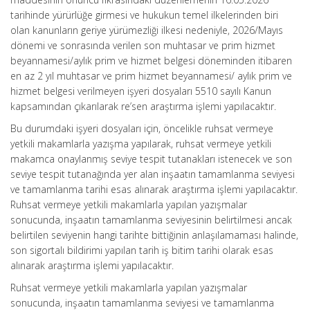
tarihinde yürürlüğe girmesi ve hukukun temel ilkelerinden biri
olan kanunların geriye yürümezliği ilkesi nedeniyle, 2026/Mayıs
dönemi ve sonrasında verilen son muhtasar ve prim hizmet
beyannamesi/aylık prim ve hizmet belgesi döneminden itibaren
en az 2 yıl muhtasar ve prim hizmet beyannamesi/ aylık prim ve
hizmet belgesi verilmeyen işyeri dosyaları 5510 sayılı Kanun
kapsamından çıkarılarak re’sen araştırma işlemi yapılacaktır.
Bu durumdaki işyeri dosyaları için, öncelikle ruhsat vermeye
yetkili makamlarla yazışma yapılarak, ruhsat vermeye yetkili
makamca onaylanmış seviye tespit tutanakları istenecek ve son
seviye tespit tutanağında yer alan inşaatın tamamlanma seviyesi
ve tamamlanma tarihi esas alınarak araştırma işlemi yapılacaktır.
Ruhsat vermeye yetkili makamlarla yapılan yazışmalar
sonucunda, inşaatın tamamlanma seviyesinin belirtilmesi ancak
belirtilen seviyenin hangi tarihte bittiğinin anlaşılamaması halinde,
son sigortalı bildirimi yapılan tarih iş bitim tarihi olarak esas
alınarak araştırma işlemi yapılacaktır.
Ruhsat vermeye yetkili makamlarla yapılan yazışmalar
sonucunda, inşaatın tamamlanma seviyesi ve tamamlanma