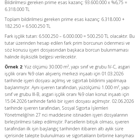
Bildirilmesi gereken prime esas kazanç: 93.600.000 x %6,75 =
6.318.000 TL
Toplam bildirilmesi gereken prime esas kazanç: 6.318.000 +
182.250 = 6.500.250 TL
Fark işçilik tutarı: 6.500.250 – 6.000.000 = 500.250 TL olacaktır. Bu
tutar üzerinden hesap edilen fark prim borcunun ödenmesi ve
söz konusu işyeri dosyasından başkaca borcun bulunmaması
halinde ilişiksizlik belgesi verilecektir.
Örnek 2
: Yüz ölçümü 30.000 m², yapı sınıf ve grubu IV-C, asgari
işçilik oranı %9 olan alışveriş merkezi inşaatı için 01.03.2026
tarihinde işyeri dosyası açılmış ve sigortalı bildirimi yapılmaya
başlanmıştır. Aynı işveren tarafından, yüzölçümü 1.000 m², yapı
sınıf ve grubu III-B, asgari işçilik oranı %9 olan konut inşaatı için
15.04.2026 tarihinde farklı bir işyeri dosyası açılmıştır. 02.06.2026
tarihinde işveren tarafından, Sosyal Sigorta İşlemleri
Yönetmeliği’nin 27 nci maddesine istinaden işyeri dosyalarının
birleştirilmesi talep edilmiştir. Parsellerin bitişik olması, işveren
tarafından ilk işin başlangıç tarihinden itibaren altı aylık süre
içerisinde talepte bulunulması ve sigortalıların birbirine karışması