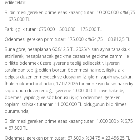
edilecektir.
Bildirilmesi gereken prime esas kazanç tutarı: 10.000.000 x %6,75
= 675.000 TL
Fark işçilik tutarı: 675.000 – 500.000 = 175.000 TL
Ödenmesi gereken prim tutarı: 175.000 x %34,75 = 60.812,5 TL
Buna göre, hesaplanan 60.812,5 TL 2025/Nisan ayına tahakkuk
ettirilerek, hesaplanacak gecikme cezası ve gecikme zammı ile
birlikte ödenmek üzere işverene tebliğ edilecektir. İşveren
tarafından tebliğ edilen borcun ödenmesi halinde, ilişiksizlik
belgesi düzenlenmeyecek ve dosyanın İZ işlemi yapılmayacaktır.
İhale makamı tarafından, 17.02.2026 tarihinde işin kesin hakediş
raporunun düzenlendiği, işverene 1.000.000 TL ilave hakediş
ödemesi yapıldığı ve söz konusu iş için ödenmesi gereken
toplam istihkak tutarının 11.000.000 TL olduğunun bildirilmesi
durumunda;
Bildirilmesi gereken prime esas kazanç tutarı: 1.000.000 x %6,75
= 67.500 TL
Ödenmesi gereken prim tutarı: 67.500 x %34,75 = 23.456,25 TL