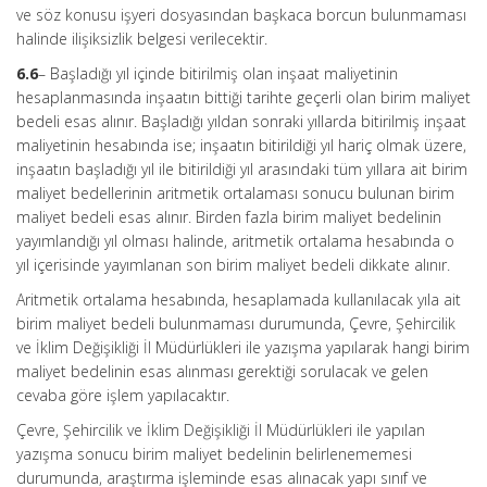
ve söz konusu işyeri dosyasından başkaca borcun bulunmaması
halinde ilişiksizlik belgesi verilecektir.
6.6
– Başladığı yıl içinde bitirilmiş olan inşaat maliyetinin
hesaplanmasında inşaatın bittiği tarihte geçerli olan birim maliyet
bedeli esas alınır. Başladığı yıldan sonraki yıllarda bitirilmiş inşaat
maliyetinin hesabında ise; inşaatın bitirildiği yıl hariç olmak üzere,
inşaatın başladığı yıl ile bitirildiği yıl arasındaki tüm yıllara ait birim
maliyet bedellerinin aritmetik ortalaması sonucu bulunan birim
maliyet bedeli esas alınır. Birden fazla birim maliyet bedelinin
yayımlandığı yıl olması halinde, aritmetik ortalama hesabında o
yıl içerisinde yayımlanan son birim maliyet bedeli dikkate alınır.
Aritmetik ortalama hesabında, hesaplamada kullanılacak yıla ait
birim maliyet bedeli bulunmaması durumunda, Çevre, Şehircilik
ve İklim Değişikliği İl Müdürlükleri ile yazışma yapılarak hangi birim
maliyet bedelinin esas alınması gerektiği sorulacak ve gelen
cevaba göre işlem yapılacaktır.
Çevre, Şehircilik ve İklim Değişikliği İl Müdürlükleri ile yapılan
yazışma sonucu birim maliyet bedelinin belirlenememesi
durumunda, araştırma işleminde esas alınacak yapı sınıf ve