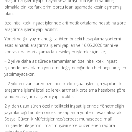
araştırma işlemi yapılmayan veya araştırma işlemi yapılmış
olmakla birlikte fark prim borcu idari aşamada kesinleşmemiş
olan,
özel nitelikteki inşaat işlerinde aritmetik ortalama hesabına göre
araştırma işlemi yapılacaktır.
Yönetmeliğin yayımlandığı tarihten önceki hesaplama yöntemi
esas alınarak araştırma işlemi yapılan ve 16.05.2026 tarihi ve
sonrasında idari aşamada kesinleşen işlemler için ise;
– 2 yıl ve daha az sürede tamamlanan özel nitelikteki inşaat
işlerinde hesaplama yöntemi değişmediğinden herhangi bir işlem
yapılmayacaktır.
– 2 yıldan uzun süren özel nitelikteki inşaat işleri için yapılan ilk
araştırma işlemi iptal edilerek aritmetik ortalama hesabına göre
yeniden araştırma işlemi yapılacaktır.
2 yıldan uzun süren özel nitelikteki inşaat işlerinde Yönetmeliğin
yayımlandığı tarihten önceki hesaplama yöntemi esas alınarak
Sosyal Güvenlik Müfettişlerince/serbest muhasebeci malî
müşavirler ile yeminli malî müşavirlerce düzenlenen rapora
istinaden ünitece;