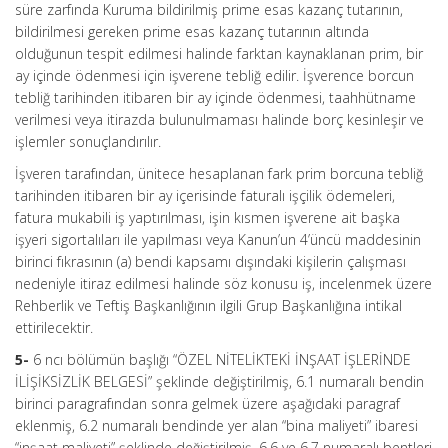
süre zarfında Kuruma bildirilmiş prime esas kazanç tutarının,
bildirilmesi gereken prime esas kazanç tutarının altında
olduğunun tespit edilmesi halinde farktan kaynaklanan prim, bir
ay içinde ödenmesi için işverene tebliğ edilir. İşverence borcun
tebliğ tarihinden itibaren bir ay içinde ödenmesi, taahhütname
verilmesi veya itirazda bulunulmaması halinde borç kesinleşir ve
işlemler sonuçlandırılır.
İşveren tarafından, ünitece hesaplanan fark prim borcuna tebliğ
tarihinden itibaren bir ay içerisinde faturalı işçilik ödemeleri,
fatura mukabili iş yaptırılması, işin kısmen işverene ait başka
işyeri sigortalıları ile yapılması veya Kanun’un 4’üncü maddesinin
birinci fıkrasının (a) bendi kapsamı dışındaki kişilerin çalışması
nedeniyle itiraz edilmesi halinde söz konusu iş, incelenmek üzere
Rehberlik ve Teftiş Başkanlığının ilgili Grup Başkanlığına intikal
ettirilecektir.
5-
6 ncı bölümün başlığı “ÖZEL NİTELİKTEKİ İNŞAAT İŞLERİNDE
İLİŞİKSİZLİK BELGESİ” şeklinde değiştirilmiş, 6.1 numaralı bendin
birinci paragrafından sonra gelmek üzere aşağıdaki paragraf
eklenmiş, 6.2 numaralı bendinde yer alan “bina maliyeti” ibaresi
“inşaat maliyeti” şeklinde değiştirilmiş, 6.6 ve 6.7 numaralı bentleri