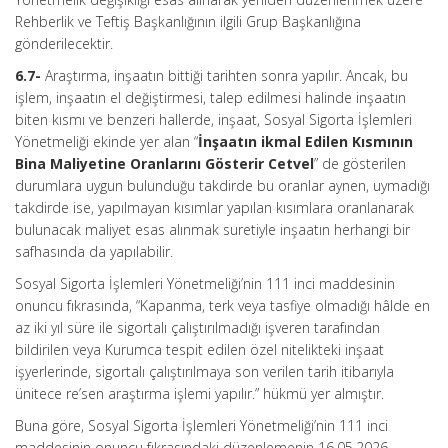
Rehberlik ve Teftiş Başkanlığının ilgili Grup Başkanlığına
gönderilecektir.
6.7-
Araştırma, inşaatın bittiği tarihten sonra yapılır. Ancak, bu
işlem, inşaatın el değiştirmesi, talep edilmesi halinde inşaatın
biten kısmı ve benzeri hallerde, inşaat, Sosyal Sigorta İşlemleri
Yönetmeliği ekinde yer alan “
İnşaatın ikmal Edilen Kısmının
Bina Maliyetine Oranlarını Gösterir Cetvel
” de gösterilen
durumlara uygun bulunduğu takdirde bu oranlar aynen, uymadığı
takdirde ise, yapılmayan kısımlar yapılan kısımlara oranlanarak
bulunacak maliyet esas alınmak suretiyle inşaatın herhangi bir
safhasında da yapılabilir.
Sosyal Sigorta İşlemleri Yönetmeliği’nin 111 inci maddesinin
onuncu fıkrasında, “Kapanma, terk veya tasfiye olmadığı hâlde en
az iki yıl süre ile sigortalı çalıştırılmadığı işveren tarafından
bildirilen veya Kurumca tespit edilen özel nitelikteki inşaat
işyerlerinde, sigortalı çalıştırılmaya son verilen tarih itibarıyla
ünitece re’sen araştırma işlemi yapılır.” hükmü yer almıştır.
Buna göre, Sosyal Sigorta İşlemleri Yönetmeliği’nin 111 inci
maddesinin onuncu fıkrasındaki düzenlemenin 16.05.2026