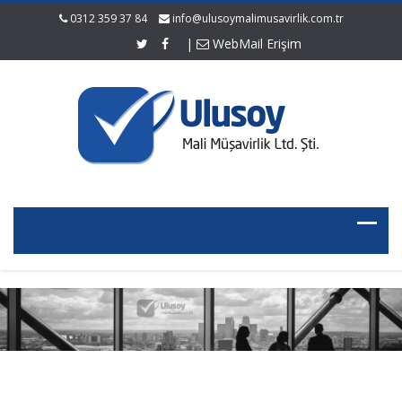
0312 359 37 84
info@ulusoymalimusavirlik.com.tr
|
WebMail Erişim