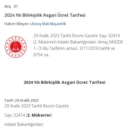
Ara
31
2024
yorumlar kapalı
Yılı
2024 Yılı Bilirkişilik Asgari Ücret Tarifesi
Bilirkişilik
Asgari
Haberi Ekleyen:
Ulusoy Mali Müşavirlik
Ücret
Tarifesi
29 Aralık 2023 Tarihli Resmi Gazete Sayı: 32414
için
(2. Mükerrer) Adalet Bakanlığından: Amaç MADDE
1- (1) Bu Tarifenin amacı, 3/11/2016 tarihli ve
6754 sa…
2024 Yılı Bilirkişilik Asgari Ücret Tarifesi
Tarih: 29 Aralık 2023
29 Aralık 2023 Tarihli Resmi Gazete
Sayı: 32414 (
2. Mükerrer
)
Adalet Bakanlığından: