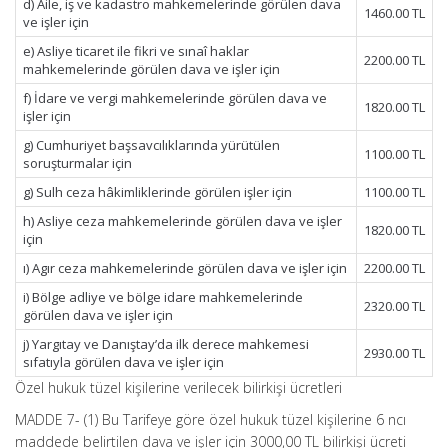
d) Aile, iş ve kadastro mahkemelerinde görülen dava
1460.00 TL
ve işler için
e) Asliye ticaret ile fikri ve sınaî haklar
2200.00 TL
mahkemelerinde görülen dava ve işler için
f) İdare ve vergi mahkemelerinde görülen dava ve
1820.00 TL
işler için
g) Cumhuriyet başsavcılıklarında yürütülen
1100.00 TL
soruşturmalar için
g) Sulh ceza hâkimliklerinde görülen işler için
1100.00 TL
h) Asliye ceza mahkemelerinde görülen dava ve işler
1820.00 TL
için
ı) Agır ceza mahkemelerinde görülen dava ve işler için
2200.00 TL
i) Bölge adliye ve bölge idare mahkemelerinde
2320.00 TL
görülen dava ve işler için
j) Yargıtay ve Danıştay’da ilk derece mahkemesi
2930.00 TL
sıfatıyla görülen dava ve işler için
Özel hukuk tüzel kişilerine verilecek bilirkişi ücretleri
MADDE 7- (1) Bu Tarifeye göre özel hukuk tüzel kişilerine 6 ncı
maddede belirtilen dava ve işler için 3000,00 TL bilirkişi ücreti