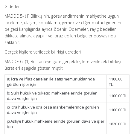
Giderler
MADDE 5- (1) Bilirkişinin, görevlendirmenin mahiyetine uygun
inceleme, ulaşım, konaklama, yemek ve diğer mutad giderleri
belgesi karşılığında ayrıca ödenir. Ödemeler, rayiç bedeller
dikkate alınarak yapılır ve ibraz edilen belgeler dosyasında
saklanır.
Gerçek kişilere verilecek bilirkişi ücretleri
MADDE 6- (1) Bu Tarifeye göre gerçek kişilere verilecek bilirkişi
ücretleri aşağıda gösterilmiştir:
a) İcra ve İflas daireleri ile satış memurluklarında
1100.00
görülen işler için
TL.
b) Sulh hukuk ve tüketici mahkemelerinde görülen
1100.00 TL
dava ve işler için
c) İcra hukuk ve icra ceza mahkemelerinde görülen
1100.00 TL
dava ve işler için
ç) Asliye hukuk mahkemelerinde görülen dava ve işler
1820.00 TL
için