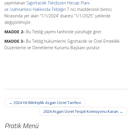
yayımlanan
Sigortacılık Tekdüzen Hesap Planı
ve İzahnamesi Hakkında Tebliğin
7 nci maddesinin birinci
fıkrasında yer alan “1/1/2024” ibaresi “1/1/2025” şeklinde
değiştirilmiştir.
MADDE 2-
Bu Tebliğ yayımı tarihinde yürürlüğe girer.
MADDE 3-
Bu Tebliğ hükümlerini Sigortacılık ve Özel Emeklilik
Düzenleme ve Denetleme Kurumu Başkanı yürütür.
Post
←
2024 Yılı Bilirkişilik Asgari Ücret Tarifesi
navigation
2024 Asgari Ücret Tespit Komisyonu Kararı
→
Pratik Menü