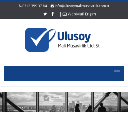
0312 359 37 84
info@ulusoymalimusavirlik.com.tr
|
WebMail Erişim