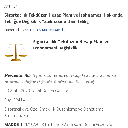
Ara
31
Sigortacılık
yorumlar kapalı
Tekdüzen
Sigortacılık Tekdüzen Hesap Planı ve İzahnamesi Hakkında
Hesap
Tebliğde Değişiklik Yapılmasına Dair Tebliğ
Planı
ve
Haberi Ekleyen:
Ulusoy Mali Müşavirlik
İzahnamesi
Hakkında
Tebliğde
Sigortacılık Tekdüzen Hesap Planı ve
Değişiklik
İzahnamesi Değişiklik…
Yapılmasına
Dair
Tebliğ
için
Mevzuatın Adı:
Sigortacılık Tekdüzen Hesap Planı ve İzahnamesi
Hakkında Tebliğde Değişiklik Yapılmasına Dair Tebliğ
29 Aralık 2023 Tarihli Resmi Gazete
Sayı: 32414
Sigortacılık ve Özel Emeklilik Düzenleme ve Denetleme
Kurumundan:
MADDE 1-
1/10/2023 tarihli ve 32326 sayılı Resmî Gazete’de