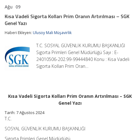
Ağu
09
Kısa
yorumlar kapalı
Vadeli
Kısa Vadeli Sigorta Kolları Prim Oranın Artırılması – SGK
Sigorta
Genel Yazı
Kolları
Prim
Haberi Ekleyen:
Ulusoy Mali Müşavirlik
Oranın
Artırılması
–
T.C. SOSYAL GÜVENLİK KURUMU BAŞKANLIĞI
SGK
Sigorta Primleri Genel Müdürlüğü Sayı : E-
Genel
24010506-202.99-99444840 Konu : Kısa Vadeli
Yazı
için
Sigorta Kolları Prim Oran…
Kısa Vadeli Sigorta Kolları Prim Oranın Artırılması – SGK
Genel Yazı
Tarih: 7 Ağustos 2024
T.C.
SOSYAL GÜVENLİK KURUMU BAŞKANLIĞI
Sigorta Primleri Genel Müdürlüğü