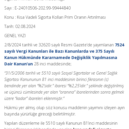
Sayı : E-24010506-202.99-99444840
Konu : Kısa Vadeli Sigorta Kolları Prim Oranın Artırılması
Tarih: 02.08.2024
GENEL YAZI
2/8/2024 tarihli ve 32620 sayılı Resmi Gazete’de yayımlanan
7524
sayılı Vergi Kanunları ile Bazı Kanunlarda ve 375 Sayılı
Kanun Hükmünde Kararnamede Değişiklik Yapılmasına
Dair Kanun’un
28 inci maddesinde;
“31/5/2006 tarihli ve 5510 sayılı Sosyal Sigortalar ve Genel Sağlık
Sigortası Kanununun 81 inci maddesinin birinci fıkrasının (c)
bendinde yer alan “%2’sidir.” ibaresi “%2,25’idir.” şeklinde değiştirilmiş
ve üçüncü cümlesinde yer alan “oranına” ibarelerinden sonra gelmek
üzere “kadar” ibareleri eklenmiştir.”
Hükmü yer almış olup söz konusu maddenin yayımını izleyen ayın
başında yürürlüğe gireceği belirtilmiştir.
Yapılan düzenleme ile 5510 sayılı Kanunun 81’inci maddesinin