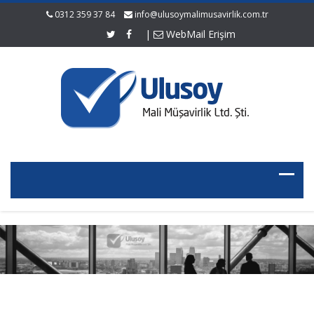
0312 359 37 84
info@ulusoymalimusavirlik.com.tr
|
WebMail Erişim