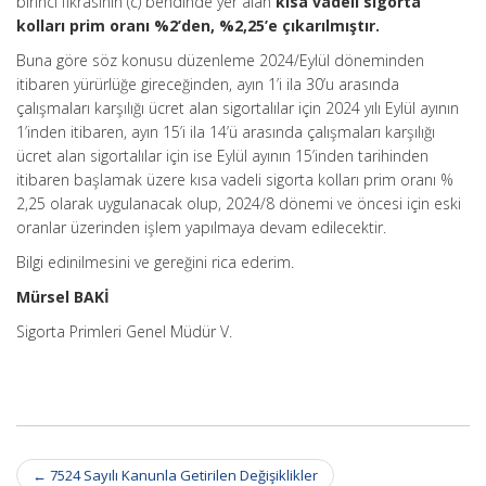
birinci fıkrasının (c) bendinde yer alan
kısa vadeli sigorta
kolları prim oranı %2’den, %2,25’e çıkarılmıştır.
Buna göre söz konusu düzenleme 2024/Eylül döneminden
itibaren yürürlüğe gireceğinden, ayın 1’i ila 30’u arasında
çalışmaları karşılığı ücret alan sigortalılar için 2024 yılı Eylül ayının
1’inden itibaren, ayın 15’i ila 14’ü arasında çalışmaları karşılığı
ücret alan sigortalılar için ise Eylül ayının 15’inden tarihinden
itibaren başlamak üzere kısa vadeli sigorta kolları prim oranı %
2,25 olarak uygulanacak olup, 2024/8 dönemi ve öncesi için eski
oranlar üzerinden işlem yapılmaya devam edilecektir.
Bilgi edinilmesini ve gereğini rica ederim.
Mürsel BAKİ
Sigorta Primleri Genel Müdür V.
Post
←
7524 Sayılı Kanunla Getirilen Değişiklikler