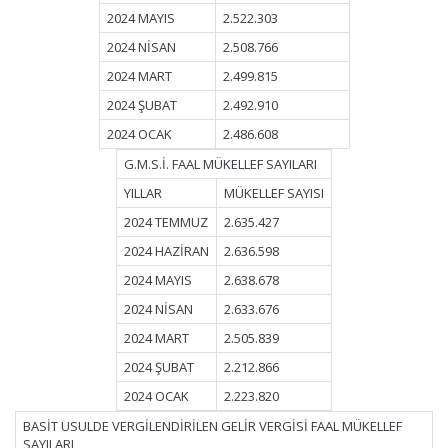
2024 MAYIS
2.522.303
2024 NİSAN
2.508.766
2024 MART
2.499.815
2024 ŞUBAT
2.492.910
2024 OCAK
2.486.608
G.M.S.İ. FAAL MÜKELLEF SAYILARI
YILLAR
MÜKELLEF SAYISI
2024 TEMMUZ
2.635.427
2024 HAZİRAN
2.636.598
2024 MAYIS
2.638.678
2024 NİSAN
2.633.676
2024 MART
2.505.839
2024 ŞUBAT
2.212.866
2024 OCAK
2.223.820
BASİT USULDE VERGİLENDİRİLEN GELİR VERGİSİ FAAL MÜKELLEF
SAYILARI