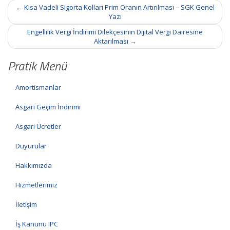
Post
←
Kısa Vadeli Sigorta Kolları Prim Oranın Artırılması – SGK Genel
navigation
Yazı
Engellilik Vergi İndirimi Dilekçesinin Dijital Vergi Dairesine
Aktarılması
→
Pratik Menü
Amortismanlar
Asgari Geçim İndirimi
Asgari Ücretler
Duyurular
Hakkımızda
Hizmetlerimiz
İletişim
İş Kanunu IPC