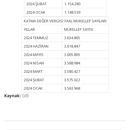
2024 ŞUBAT
1.154.280
2024 OCAK
1.148.539
KATMA DEĞER VERGİSİ FAAL MÜKELLEF SAYILARI
YILLAR
MÜKELLEF SAYISI
2024 TEMMUZ
3.634.865
2024 HAZİRAN
3.618.847
2024 MAYIS
3.605.805
2024 NİSAN
3.588.984
2024 MART
3.580.427
2024 ŞUBAT
3.575.022
2024 OCAK
3.563.968
Kaynak:
GİB