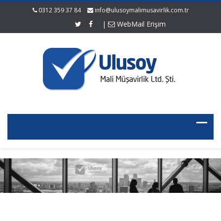
0312 359 37 84
info@ulusoymalimusavirlik.com.tr
|
WebMail Erişim