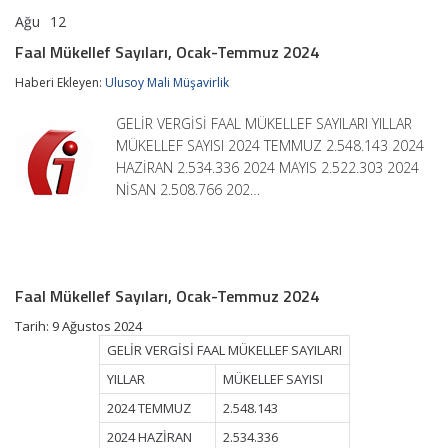
Ağu
12
Faal
yorumlar kapalı
Mükellef
Faal Mükellef Sayıları, Ocak-Temmuz 2024
Sayıları,
Ocak-
Haberi Ekleyen:
Ulusoy Mali Müşavirlik
Temmuz
2024
GELİR VERGİSİ FAAL MÜKELLEF SAYILARI YILLAR
için
MÜKELLEF SAYISI 2024 TEMMUZ 2.548.143 2024
HAZİRAN 2.534.336 2024 MAYIS 2.522.303 2024
NİSAN 2.508.766 202…
Faal Mükellef Sayıları, Ocak-Temmuz 2024
Tarih: 9 Ağustos 2024
GELİR VERGİSİ FAAL MÜKELLEF SAYILARI
YILLAR
MÜKELLEF SAYISI
2024 TEMMUZ
2.548.143
2024 HAZİRAN
2.534.336