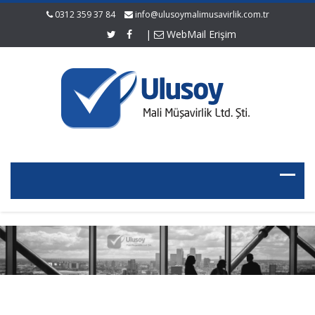
0312 359 37 84
info@ulusoymalimusavirlik.com.tr
|
WebMail Erişim