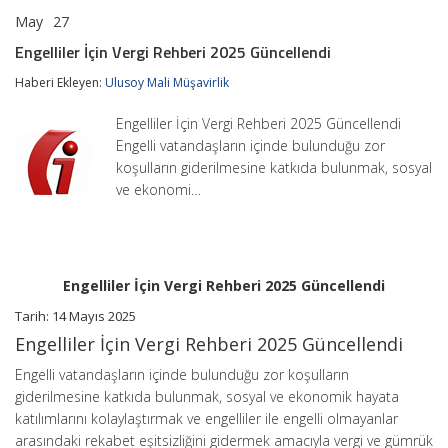
May
27
Engelliler
yorumlar kapalı
İçin
Engelliler İçin Vergi Rehberi 2025 Güncellendi
Vergi
Rehberi
Haberi Ekleyen:
Ulusoy Mali Müşavirlik
2025
Güncellendi
Engelliler İçin Vergi Rehberi 2025 Güncellendi
için
Engelli vatandaşların içinde bulunduğu zor
koşulların giderilmesine katkıda bulunmak, sosyal
ve ekonomi…
Engelliler İçin Vergi Rehberi 2025 Güncellendi
Tarih: 14 Mayıs 2025
Engelliler İçin Vergi Rehberi 2025 Güncellendi
Engelli vatandaşların içinde bulunduğu zor koşulların
giderilmesine katkıda bulunmak, sosyal ve ekonomik hayata
katılımlarını kolaylaştırmak ve engelliler ile engelli olmayanlar
arasındaki rekabet eşitsizliğini gidermek amacıyla vergi ve gümrük