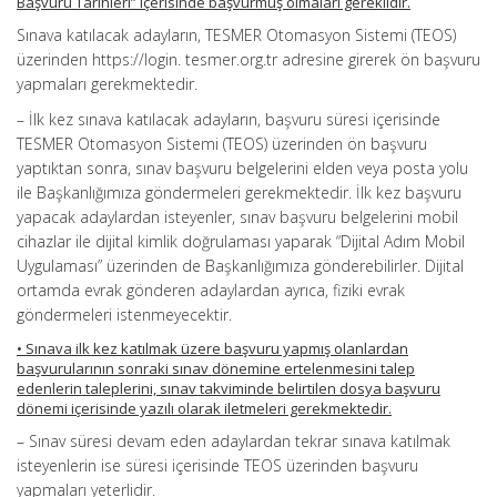
Başvuru Tarihleri” içerisinde başvurmuş olmaları gereklidir.
Sınava katılacak adayların, TESMER Otomasyon Sistemi (TEOS)
üzerinden https://login. tesmer.org.tr adresine girerek ön başvuru
yapmaları gerekmektedir.
– İlk kez sınava katılacak adayların, başvuru süresi içerisinde
TESMER Otomasyon Sistemi (TEOS) üzerinden ön başvuru
yaptıktan sonra, sınav başvuru belgelerini elden veya posta yolu
ile Başkanlığımıza göndermeleri gerekmektedir. İlk kez başvuru
yapacak adaylardan isteyenler, sınav başvuru belgelerini mobil
cihazlar ile dijital kimlik doğrulaması yaparak “Dijital Adım Mobil
Uygulaması” üzerinden de Başkanlığımıza gönderebilirler. Dijital
ortamda evrak gönderen adaylardan ayrıca, fiziki evrak
göndermeleri istenmeyecektir.
• Sınava ilk kez katılmak üzere başvuru yapmış olanlardan
başvurularının sonraki sınav dönemine ertelenmesini talep
edenlerin taleplerini, sınav takviminde belirtilen dosya başvuru
dönemi içerisinde yazılı olarak iletmeleri gerekmektedir.
– Sınav süresi devam eden adaylardan tekrar sınava katılmak
isteyenlerin ise süresi içerisinde TEOS üzerinden başvuru
yapmaları yeterlidir.