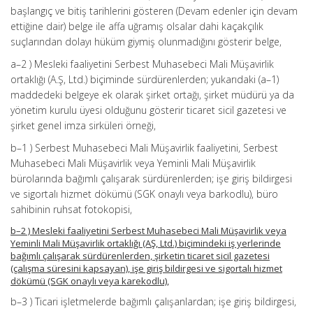
başlangıç ve bitiş tarihlerini gösteren (Devam edenler için devam
ettiğine dair) belge ile affa uğramış olsalar dahi kaçakçılık
suçlarından dolayı hüküm giymiş olunmadığını gösterir belge,
a–2 ) Mesleki faaliyetini Serbest Muhasebeci Mali Müşavirlik
ortaklığı (A.Ş, Ltd.) biçiminde sürdürenlerden; yukarıdaki (a–1)
maddedeki belgeye ek olarak şirket ortağı, şirket müdürü ya da
yönetim kurulu üyesi olduğunu gösterir ticaret sicil gazetesi ve
şirket genel imza sirküleri örneği,
b–1 ) Serbest Muhasebeci Mali Müşavirlik faaliyetini, Serbest
Muhasebeci Mali Müşavirlik veya Yeminli Mali Müşavirlik
bürolarında bağımlı çalışarak sürdürenlerden; işe giriş bildirgesi
ve sigortalı hizmet dökümü (SGK onaylı veya barkodlu), büro
sahibinin ruhsat fotokopisi,
b–2 ) Mesleki faaliyetini Serbest Muhasebeci Mali Müşavirlik veya
Yeminli Mali Müşavirlik ortaklığı (AŞ, Ltd.) biçimindeki iş yerlerinde
bağımlı çalışarak sürdürenlerden, şirketin ticaret sicil gazetesi
(çalışma süresini kapsayan), işe giriş bildirgesi ve sigortalı hizmet
dökümü (SGK onaylı veya karekodlu),
b–3 ) Ticari işletmelerde bağımlı çalışanlardan; işe giriş bildirgesi,