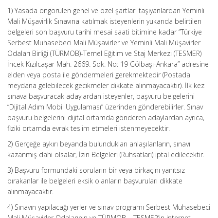
1) Yasada öngörülen genel ve özel şartları taşıyanlardan Yeminli
Mali Müşavirlik Sınavına katılmak isteyenlerin yukarıda belirtilen
belgeleri son başvuru tarihi mesai saati bitimine kadar “Türkiye
Serbest Muhasebeci Mali Müşavirler ve Yeminli Mali Müşavirler
Odaları Birliği (TÜRMOB)-Temel Eğitim ve Staj Merkezi (TESMER)
İncek Kızılcaşar Mah. 2669. Sok. No: 19 Gölbaşı-Ankara” adresine
elden veya posta ile göndermeleri gerekmektedir (Postada
meydana gelebilecek gecikmeler dikkate alınmayacaktır). İlk kez
sınava başvuracak adaylardan isteyenler, başvuru belgelerini
“Dijital Adım Mobil Uygulaması” üzerinden gönderebilirler. Sınav
başvuru belgelerini dijital ortamda gönderen adaylardan ayrıca,
fiziki ortamda evrak teslim etmeleri istenmeyecektir.
2) Gerçeğe aykırı beyanda bulundukları anlaşılanların, sınavı
kazanmış dahi olsalar, İzin Belgeleri (Ruhsatları) iptal edilecektir.
3) Başvuru formundaki soruların bir veya birkaçını yanıtsız
bırakanlar ile belgeleri eksik olanların başvuruları dikkate
alınmayacaktır.
4) Sınavın yapılacağı yerler ve sınav programı Serbest Muhasebeci
Mali Müşavirler Odalarının ve TÜRMOB – TESMER’in internet