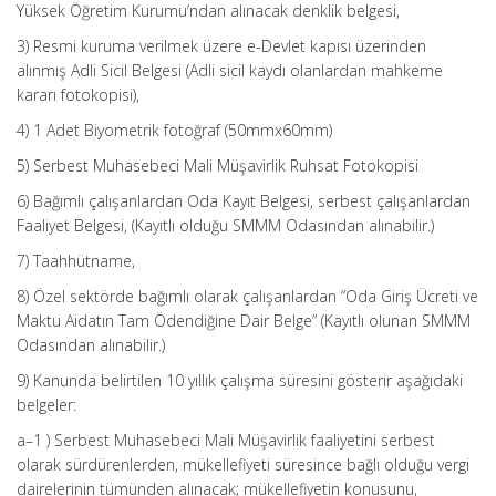
Yüksek Öğretim Kurumu’ndan alınacak denklik belgesi,
3) Resmi kuruma verilmek üzere e-Devlet kapısı üzerinden
alınmış Adli Sicil Belgesi (Adli sicil kaydı olanlardan mahkeme
kararı fotokopisi),
4) 1 Adet Biyometrik fotoğraf (50mmx60mm)
5) Serbest Muhasebeci Mali Müşavirlik Ruhsat Fotokopisi
6) Bağımlı çalışanlardan Oda Kayıt Belgesi, serbest çalışanlardan
Faaliyet Belgesi, (Kayıtlı olduğu SMMM Odasından alınabilir.)
7) Taahhütname,
8) Özel sektörde bağımlı olarak çalışanlardan “Oda Giriş Ücreti ve
Maktu Aidatın Tam Ödendiğine Dair Belge” (Kayıtlı olunan SMMM
Odasından alınabilir.)
9) Kanunda belirtilen 10 yıllık çalışma süresini gösterir aşağıdaki
belgeler:
a–1 ) Serbest Muhasebeci Mali Müşavirlik faaliyetini serbest
olarak sürdürenlerden, mükellefiyeti süresince bağlı olduğu vergi
dairelerinin tümünden alınacak; mükellefiyetin konusunu,