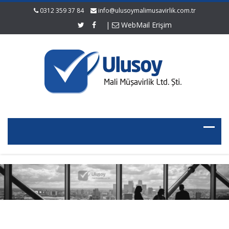
0312 359 37 84
info@ulusoymalimusavirlik.com.tr
|
WebMail Erişim