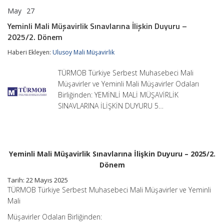
May
27
Yeminli
yorumlar kapalı
Mali
Yeminli Mali Müşavirlik Sınavlarına İlişkin Duyuru –
Müşavirlik
2025/2. Dönem
Sınavlarına
İlişkin
Haberi Ekleyen:
Ulusoy Mali Müşavirlik
Duyuru
–
2025/2.
TÜRMOB Türkiye Serbest Muhasebeci Mali
Dönem
Müşavirler ve Yeminli Mali Müşavirler Odaları
için
Birliğinden: YEMİNLİ MALİ MÜŞAVİRLİK
SINAVLARINA İLİŞKİN DUYURU 5…
Yeminli Mali Müşavirlik Sınavlarına İlişkin Duyuru – 2025/2.
Dönem
Tarih: 22 Mayıs 2025
TÜRMOB Türkiye Serbest Muhasebeci Mali Müşavirler ve Yeminli
Mali
Müşavirler Odaları Birliğinden: