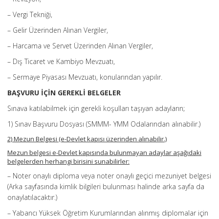
– Vergi Tekniği,
– Gelir Üzerinden Alınan Vergiler,
– Harcama ve Servet Üzerinden Alınan Vergiler,
– Dış Ticaret ve Kambiyo Mevzuatı,
– Sermaye Piyasası Mevzuatı, konularından yapılır.
BAŞVURU İÇİN GEREKLİ BELGELER
Sınava katılabilmek için gerekli koşulları taşıyan adayların;
1) Sınav Başvuru Dosyası (SMMM- YMM Odalarından alınabilir.)
2) Mezun Belgesi (e-Devlet kapısı üzerinden alınabilir.)
Mezun belgesi e-Devlet kapısında bulunmayan adaylar aşağıdaki
belgelerden herhangi birisini sunabilirler:
– Noter onaylı diploma veya noter onaylı geçici mezuniyet belgesi
(Arka sayfasında kimlik bilgileri bulunması halinde arka sayfa da
onaylatılacaktır.)
– Yabancı Yüksek Öğretim Kurumlarından alınmış diplomalar için