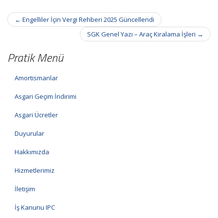
Post
←
Engelliler İçin Vergi Rehberi 2025 Güncellendi
navigation
SGK Genel Yazı – Araç Kiralama İşleri
→
Pratik Menü
Amortismanlar
Asgari Geçim İndirimi
Asgari Ücretler
Duyurular
Hakkımızda
Hizmetlerimiz
İletişim
İş Kanunu IPC