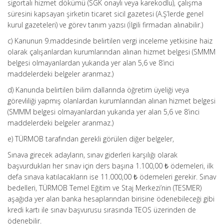
sigortalı hizmet dökümü (SGK onaylı veya karekodlu), çalışma
süresini kapsayan şirketin ticaret sicil gazetesi (A.Ş’lerde genel
kurul gazeteleri) ve görev tanım yazısı (İlgili firmadan alınabilir.)
c) Kanunun 9.maddesinde belirtilen vergi inceleme yetkisine haiz
olarak çalışanlardan kurumlarından alınan hizmet belgesi (SMMM
belgesi olmayanlardan yukarıda yer alan 5,6 ve 8’inci
maddelerdeki belgeler aranmaz.)
d) Kanunda belirtilen bilim dallarında öğretim üyeliği veya
görevliliği yapmış olanlardan kurumlarından alınan hizmet belgesi
(SMMM belgesi olmayanlardan yukarıda yer alan 5,6 ve 8’inci
maddelerdeki belgeler aranmaz.)
e) TÜRMOB tarafından gerekli görülen diğer belgeler,
Sınava girecek adayların, sınav giderleri karşılığı olarak
başvurdukları her sınav için ders başına 1.100,00 ₺ ödemeleri, ilk
defa sınava katılacakların ise 11.000,00 ₺ ödemeleri gerekir. Sınav
bedelleri, TÜRMOB Temel Eğitim ve Staj Merkezi’nin (TESMER)
aşağıda yer alan banka hesaplarından birisine ödenebileceği gibi
kredi kartı ile sınav başvurusu sırasında TEOS üzerinden de
ödenebilir.