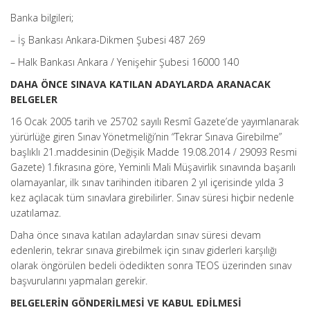
Banka bilgileri;
– İş Bankası Ankara-Dikmen Şubesi 487 269
– Halk Bankası Ankara / Yenişehir Şubesi 16000 140
DAHA ÖNCE SINAVA KATILAN ADAYLARDA ARANACAK
BELGELER
16 Ocak 2005 tarih ve 25702 sayılı Resmî Gazete’de yayımlanarak
yürürlüğe giren Sınav Yönetmeliği’nin “Tekrar Sınava Girebilme”
başlıklı 21.maddesinin (Değişik Madde 19.08.2014 / 29093 Resmi
Gazete) 1.fıkrasına göre, Yeminli Mali Müşavirlik sınavında başarılı
olamayanlar, ilk sınav tarihinden itibaren 2 yıl içerisinde yılda 3
kez açılacak tüm sınavlara girebilirler. Sınav süresi hiçbir nedenle
uzatılamaz.
Daha önce sınava katılan adaylardan sınav süresi devam
edenlerin, tekrar sınava girebilmek için sınav giderleri karşılığı
olarak öngörülen bedeli ödedikten sonra TEOS üzerinden sınav
başvurularını yapmaları gerekir.
BELGELERİN GÖNDERİLMESİ VE KABUL EDİLMESİ