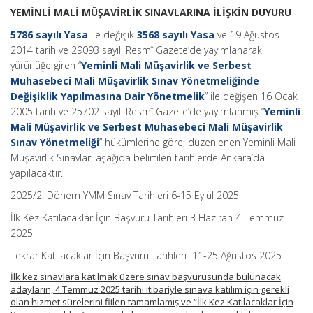
YEMİNLİ MALİ MÜŞAVİRLİK SINAVLARINA İLİŞKİN DUYURU
5786 sayılı Yasa
ile değişik
3568 sayılı Yasa
ve 19 Ağustos
2014 tarih ve 29093 sayılı Resmî Gazete’de yayımlanarak
yürürlüğe giren “
Yeminli Mali Müşavirlik ve Serbest
Muhasebeci Mali Müşavirlik Sınav Yönetmeliğinde
Değişiklik Yapılmasına Dair Yönetmelik
” ile değişen 16 Ocak
2005 tarih ve 25702 sayılı Resmî Gazete’de yayımlanmış “
Yeminli
Mali Müşavirlik ve Serbest Muhasebeci Mali Müşavirlik
Sınav Yönetmeliği
” hükümlerine göre, düzenlenen Yeminli Mali
Müşavirlik Sınavları aşağıda belirtilen tarihlerde Ankara’da
yapılacaktır.
2025/2. Dönem YMM Sınav Tarihleri 6-15 Eylül 2025
İlk Kez Katılacaklar İçin Başvuru Tarihleri 3 Haziran-4 Temmuz
2025
Tekrar Katılacaklar İçin Başvuru Tarihleri 11-25 Ağustos 2025
İlk kez sınavlara katılmak üzere sınav başvurusunda bulunacak
adayların, 4 Temmuz 2025 tarihi itibariyle sınava katılım için gerekli
olan hizmet sürelerini fiilen tamamlamış ve “İlk Kez Katılacaklar İçin